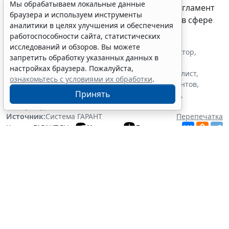
Мы обрабатываем локальные данные
в ФССП вступил в силу обновленный Регламент
браузера и используем инструменты
проведения ведомственного контроля в сфере
аналитики в целях улучшения и обеспечения
закупок.
работоспособности сайта, статистических
исследований и обзоров. Вы можете
Теги:
бюджет
,
бюджетная сфера
,
госзакупки
,
госсектор
,
запретить обработку указанных данных в
государственный контроль (надзор)
,
настройках браузера. Пожалуйста,
исполнительное производство
,
исполнительный лист
,
ознакомьтесь с условиями их обработки
.
культура
,
обязательства, сделки
,
проверка документов
,
Принять
проверки организаций и ИП
,
судебные приставы
,
Минкультуры России
,
ФМБА России
,
ФССП России
Источник:
Система ГАРАНТ
Перепечатка
Читать ГАРАНТ.РУ в
Новости
и
Дзен
Документы по теме:
Бюджетный кодекс Российской Федерации
Читайте также:
Правительство РФ утвердило правила проведения
казначейского мониторинга
КБК 2027. Учет грантов. Отмена штрафов. Нецелевка при
ОСАГО
Важные новости для юриста и управленца бюджетной
сферы в июле 2026 года