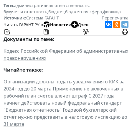
Теги:
административная ответственность
,
бухучет и отчетность
,
бюджет
,
бюджетная сфера
,
физлица
Источник:
Система ГАРАНТ
Перепечатка
Читать ГАРАНТ.РУ в
Новости
и
Дзен
Документы по теме:
Кодекс Российской Федерации об административных
правонарушениях
Читайте также:
Организации должны подать уведомления о КИК за
2024 год до 20 марта
Применение не включенных в
рабочий план счетов влечет штраф
С 2027 года
начнет действовать новый федеральный стандарт
"Бюджетная отчетность"
Годовой бухгалтерский
отчет нужно представить в налоговую инспекцию до
31 марта