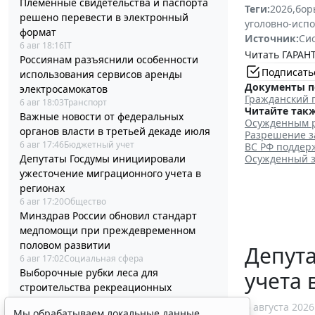
Племенные свидетельства и паспорта
Теги:
2026
,
бор
решено перевести в электронный
уголовно-исп
формат
Источник:
Си
6 авг 18:16
IT
Читать ГАРАНТ
Россиянам разъяснили особенности
Подписать
использования сервисов аренды
Документы п
электросамокатов
Гражданский 
6 авг 18:03
Транспорт
Читайте такж
Важные новости от федеральных
Осужденным р
органов власти в третьей декаде июля
Разрешение з
6 авг 17:46
Бюджетный учет
ВС РФ поддер
Депутаты Госдумы инициировали
Осужденный з
ужесточение миграционного учета в
регионах
6 авг 17:20
Общество
Минздрав России обновил стандарт
медпомощи при преждевременном
половом развитии
Депут
6 авг 17:02
Социальная сфера
Выборочные рубки леса для
учета 
строительства рекреационных
объектов запретили
6 августа 2026
Мы обрабатываем локальные данные