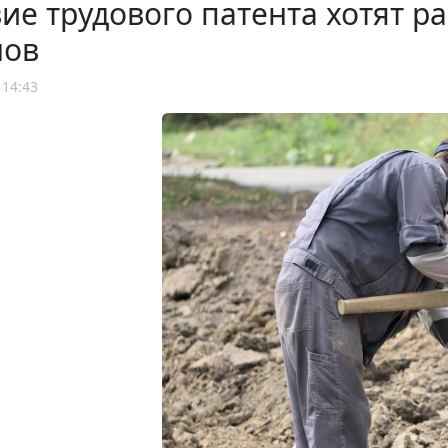
ие трудового патента хотят р
нов
 14:43