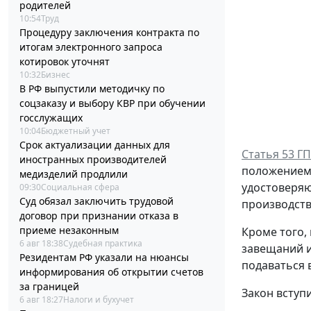
родителей
10:54
Труд
Процедуру заключения контракта по
итогам электронного запроса
котировок уточнят
10:32
Бизнес
В РФ выпустили методичку по
соцзаказу и выбору КВР при обучении
госслужащих
10:04
Бюджетный учет
Срок актуализации данных для
Статья 53 Г
иностранных производителей
положением,
медизделий продлили
удостоверяю
09:30
Социальная сфера
Суд обязал заключить трудовой
производств
договор при признании отказа в
приеме незаконным
Кроме того,
6 авг 18:38
Судебная практика
завещаний и
Резидентам РФ указали на нюансы
подаваться 
информирования об открытии счетов
за границей
Закон вступи
6 авг 18:27
Налоги и бухучет