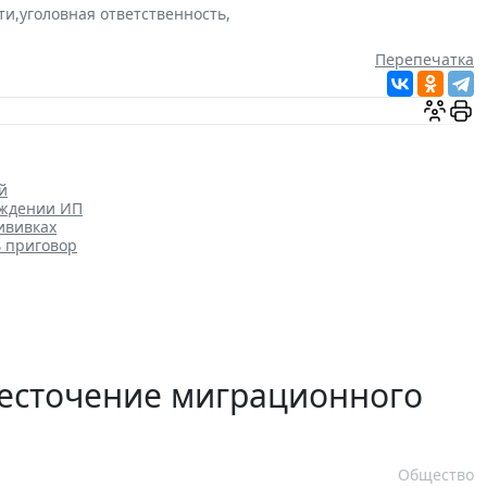
ти
,
уголовная ответственность
,
Перепечатка
й
уждении ИП
ививках
ь приговор
есточение миграционного
Общество