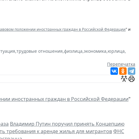
равовом положении иностранных граждан в Российской Федерации
" и
итуация
,
трудовые отношения
,
физлица
,
экономика
,
юрлица
,
Перепечатка
нии иностранных граждан в Российской Федерации
"
раза
Владимир Путин поручил принять Концепцию
ть требования к аренде жилья для мигрантов
ФНС
ностранца