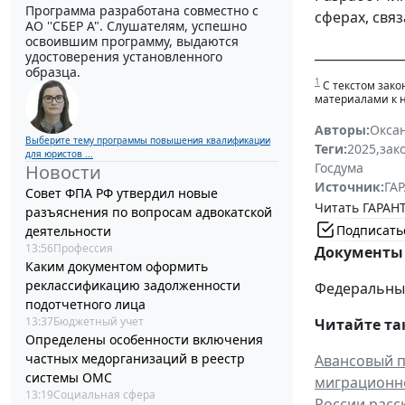
Программа разработана совместно с
сферах, свя
АО ''СБЕР А". Слушателям, успешно
освоившим программу, выдаются
______________
удостоверения установленного
образца.
1
С текстом зако
материалами к 
Авторы:
Окса
Выберите тему программы повышения квалификации
Теги:
2025
,
зак
для юристов ...
Госдума
Новости
Источник:
ГАР
Совет ФПА РФ утвердил новые
Читать ГАРАНТ
разъяснения по вопросам адвокатской
Подписать
деятельности
13:56
Профессия
Документы 
Каким документом оформить
реклассификацию задолженности
Федеральный 
подотчетного лица
13:37
Бюджетный учет
Читайте та
Определены особенности включения
частных медорганизаций в реестр
Авансовый п
системы ОМС
миграционно
13:19
Социальная сфера
России расс