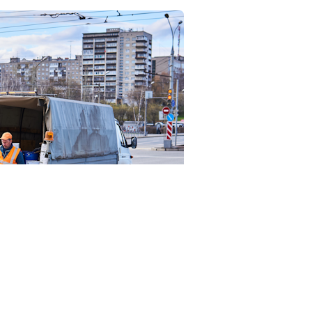
23RF.com
смотрение нижней палаты парламента законопроект