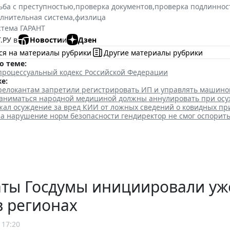
ьба с преступностью
,
проверка документов
,
проверка подлиннос
олнительная система
,
физлица
стема ГАРАНТ
.РУ в
Новости
и
Дзен
ся на материалы рубрики
Другие материалы рубрики
о теме:
процессуальный кодекс Российской Федерации
е:
елокантам запретили регистрировать ИП и управлять машино
аниматься народной медициной должны аннулировать при ос
жал осуждение за вред КИИ от ложных сведений о ковидных пр
а нарушение норм безопасности гендиректор не смог оспорит
аты Госдумы инициировали уж
в регионах
 17:20