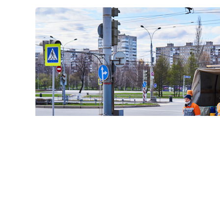
© haritonoff / Фотобанк 1
нодателей во главе с
Леонидом Слуцким
внесла на рас