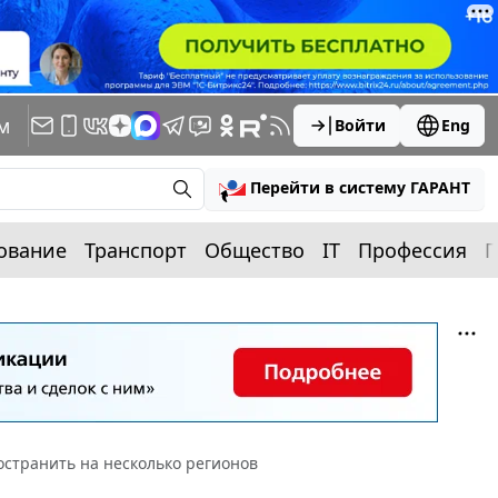
м
Войти
Eng
Перейти в систему ГАРАНТ
ование
Транспорт
Общество
IT
Профессия
П
остранить на несколько регионов