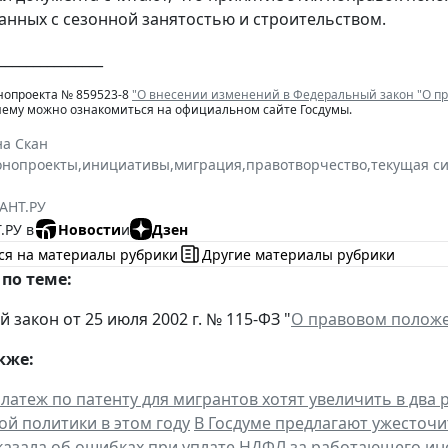
занных с сезонной занятостью и строительством.
_______________
нопроекта № 859523-8
"О внесении изменений в Федеральный закон "О п
нему можно ознакомиться на официальном сайте Госдумы.
на Скан
онопроекты
,
инициативы
,
миграция
,
правотворчество
,
текущая с
АНТ.РУ
.РУ в
Новости
и
Дзен
ся на материалы рубрики
Другие материалы рубрики
по теме:
закон от 25 июля 2002 г. № 115-ФЗ "
О правовом положе
кже:
латеж по патенту для мигрантов хотят увеличить в два 
й политики в этом году
В Госдуме предлагают ужесточи
казала об ошибках при уплате НДФЛ за работающего и