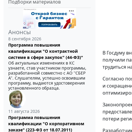
Подборки материалов
Анонсы
8 сентября 2026
Программа повышения
квалификации "О контрактной
В Госдуму в
системе в сфере закупок" (44-ФЗ)"
получили па
Об актуальных изменениях в КС
трудиться н
узнаете, став участником программы,
разработанной совместно с АО ''СБЕР
А". Слушателям, успешно освоившим
Согласно по
программу, выдаются удостоверения
и сокращени
установленного образца.
оптимизиров
Законопроек
11 августа 2026
предоставле
Программа повышения
потери реги
квалификации "О корпоративном
заказе" (223-ФЗ от 18.07.2011)
Разработчик