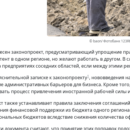
© baon/ Фотобанк 123R
несен законопроект, предусматривающий упрощение пра
тент в одном регионе, но желают работать в другом. В 
а предприятиях соседних областей, если между этими 
1
яснительной записке к законопроекту
, нововведения 
е административных барьеров для бизнеса. Кроме того,
ать процесс привлечения иностранной рабочей силы и
т также устанавливает правила заключения соглашений
ния финансовой поддержки из бюджета одного региона
ональных бюджетов вследствие снижения количества о
и документа считают, что принятие этих поправок поло