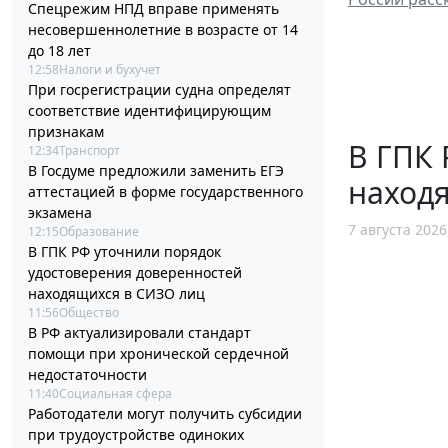
Спецрежим НПД вправе применять
несовершеннолетние в возрасте от 14
до 18 лет
12:58
Налоги и бухучет
При госрегистрации судна определят
соответствие идентифицирующим
признакам
В ГПК 
12:34
Транспорт
В Госдуме предложили заменить ЕГЭ
наход
аттестацией в форме государственного
экзамена
7 августа 2026
12:15
Образование
В ГПК РФ уточнили порядок
удостоверения доверенностей
находящихся в СИЗО лиц
11:56
Общество
В РФ актуализировали стандарт
помощи при хронической сердечной
недостаточности
11:40
Социальная сфера
Работодатели могут получить субсидии
при трудоустройстве одиноких