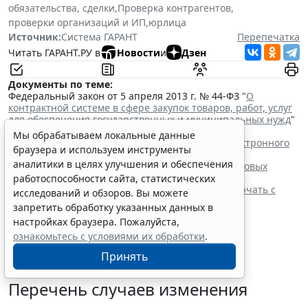
обязательства, сделки
,
Проверка контрагентов
,
проверки организаций и ИП
,
юрлица
Источник:
Система ГАРАНТ
Перепечатка
Читать ГАРАНТ.РУ в
Новости
и
Дзен
Документы по теме:
Федеральный закон от 5 апреля 2013 г. № 44-ФЗ "
О
контрактной системе в сфере закупок товаров, работ, услуг
для обеспечения государственных и муниципальных нужд
"
Читайте также:
Мы обрабатываем локальные данные
Процедуру заключения контракта по итогам электронного
браузера и используем инструменты
запроса котировок уточнят
аналитики в целях улучшения и обеспечения
ФАС России рассказала об особенностях внеплановых
проверок заказчиков по 44-ФЗ
работоспособности сайта, статистических
Контракты по однородным товарам можно заключать с
исследований и обзоров. Вы можете
одним и тем же едпоставщиком
запретить обработку указанных данных в
При оценке заявок нужно учитывать системы
настройках браузера. Пожалуйста,
налогообложения участников
ознакомьтесь с условиями их обработки
.
Принять
Перечень случаев изменения