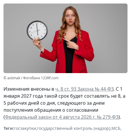
© astimak / Фотобанк 123RF.com
Изменения внесены в
ч. 8 ст. 93 Закона № 44-ФЗ
. С 1
января 2027 года такой срок будет составлять не 8, а
5 рабочих дней со дня, следующего за днем
поступления обращения о согласовании
(
Федеральный закон от 4 августа 2026 г. № 279-ФЗ
).
Теги:
госзакупки
,
государственный контроль (надзор)
,
МСБ
,