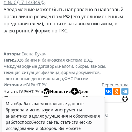
г. № СД-7-14/349@
.
Уведомление может быть направлено в налоговый
орган лично резидентом РФ (его уполномоченным
представителем), по почте заказным письмом, в
электронной форме по ТКС.
Авторы:
Елена Букач
Теги:
2026
,
банки и банковская система
,
ВЭД
,
международные договоры
,
налоги, сборы, взносы
,
текущая ситуация
,
физлица
,
формы документов
,
электронные деньги
,
юрлица
,
ФНС России
Источник:
ГАРАНТ.РУ
Перепечатка
Читать ГАРАНТ.РУ в
Новости
и
Дзен
Мы обрабатываем локальные данные
Документы по теме:
браузера и используем инструменты
Налоговый кодекс Российской Федерации
Федеральный закон от 10 декабря 2003 г. № 173 «
О
аналитики в целях улучшения и обеспечения
валютном регулировании и валютном контроле
»
работоспособности сайта, статистических
Читайте также:
исследований и обзоров. Вы можете