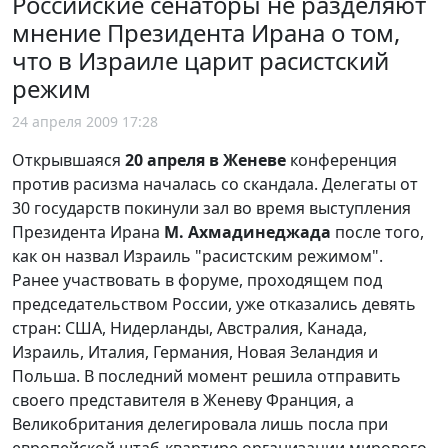
Российские сенаторы не разделяют
мнение Президента Ирана о том,
что в Израиле царит расистский
режим
24 апреля 2009 17:28
Открывшаяся
20 апреля в Женеве
конференция
против расизма началась со скандала. Делегаты от
30 государств покинули зал во время выступления
Президента Ирана
М. Ахмадинеджада
после того,
как он назвал Израиль "расистским режимом".
Ранее участвовать в форуме, проходящем под
председательством России, уже отказались девять
стран: США, Нидерланды, Австралия, Канада,
Израиль, Италия, Германия, Новая Зеландия и
Польша. В последний момент решила отправить
своего представителя в Женеву Франция, а
Великобритания делегировала лишь посла при
европейской штаб-квартире организации мирового