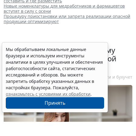
составить и где разместить
Новые номенклатуры для медработников и фармацевтов
вступят в силу с осени
Процедуру приостановки или запрета реализации опасной
продукции оптимизируют
ФНС России рассказала малому
Мы обрабатываем локальные данные
браузера и используем инструменты
бизнесу о порядке упрощенной
аналитики в целях улучшения и обеспечения
ликвидации компании
работоспособности сайта, статистических
исследований и обзоров. Вы можете
7 августа 2026 18:16
Налоги и бухучет
запретить обработку указанных данных в
настройках браузера. Пожалуйста,
ознакомьтесь с условиями их обработки
.
Принять