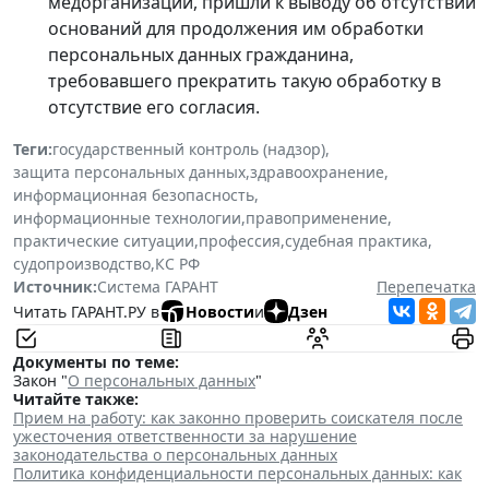
медорганизации, пришли к выводу об отсутствии
оснований для продолжения им обработки
персональных данных гражданина,
требовавшего прекратить такую обработку в
отсутствие его согласия.
Теги:
государственный контроль (надзор)
,
защита персональных данных
,
здравоохранение
,
информационная безопасность
,
информационные технологии
,
правоприменение
,
практические ситуации
,
профессия
,
судебная практика
,
судопроизводство
,
КС РФ
Источник:
Система ГАРАНТ
Перепечатка
Читать ГАРАНТ.РУ в
Новости
и
Дзен
Документы по теме:
Закон "
О персональных данных
"
Читайте также:
Прием на работу: как законно проверить соискателя после
ужесточения ответственности за нарушение
законодательства о персональных данных
Политика конфиденциальности персональных данных: как