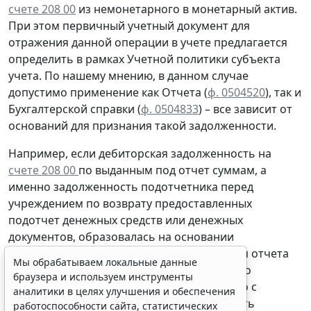
счете 208 00
из немонетарного в монетарный актив.
При этом первичный учетный документ для
отражения данной операции в учете предлагается
определить в рамках Учетной политики субъекта
учета. По нашему мнению, в данном случае
допустимо применение как Отчета (
ф. 0504520
), так и
Бухгалтерской справки
(
ф. 0504833
) – все зависит от
оснований для признания такой задолженности.
Например, если дебиторская задолженность на
счете 208 00
по выданным под отчет суммам, а
именно задолженность подотчетника перед
учреждением
по возврату
предоставленных
подотчет денежных средств или денежных
документов, образовалась
на основании
утвержденного руководителем учреждения отчета
Мы обрабатываем локальные данные
подотчетного лица, то вполне обоснованно
браузера и используем инструменты
отражать данную операцию
одновременно
с
аналитики в целях улучшения и обеспечения
признанием расходов подотчетника, то есть
работоспособности сайта, статистических