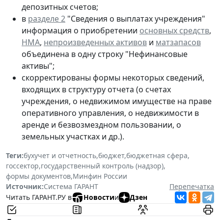
депозитных счетов;
в
разделе 2
"Сведения о выплатах учреждения"
информация о приобретении
основных средств
,
НМА
,
непроизведенных активов
и
матзапасов
объединена в одну строку "Нефинансовые
активы";
скорректированы формы некоторых сведений,
входящих в структуру отчета (о счетах
учреждения, о недвижимом имуществе на праве
оперативного управления, о недвижимости в
аренде и безвозмездном пользовании, о
земельных участках и др.).
Теги:
бухучет и отчетность
,
бюджет
,
бюджетная сфера
,
госсектор
,
государственный контроль (надзор)
,
формы документов
,
Минфин России
Источник:
Система ГАРАНТ
Перепечатка
Читать ГАРАНТ.РУ в
Новости
и
Дзен