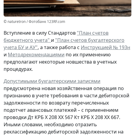
© naturetron / Фотобанк 123RF.com
Вступление в силу Стандартов
"План счетов
бюджетного учета"
и
"План счетов бухгалтерского
учета БУ и АУ"
, а также работа с
Инструкцией № 193н
и
Методрекомендациями
по их применению
предполагают некоторые новшества в учетных
процедурах.
Допустимыми бухгалтерскими записями
предусмотрена
новая
хозяйственная операция по
признанию
в учете
требования
в части дебиторской
задолженности
по возврату
перечисленных
подотчет авансовых платежей – с применением
проводки
Дт
КРБ Х 208 ХХ 567
Кт
КРБ Х 208 ХХ 667.
Иными словами, необходимо отразить
реклассификацию дебиторской задолженности на