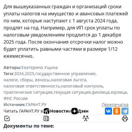
Для вышеуказанных граждан и организаций сроки
уплаты налогов на имущество и авансовых платежей
по ним, которые наступают с 1 августа 2024 года,
продлят на год. Например, для ИП срок уплаты по
налоговым уведомлениям продлится до 1 декабря
2025 года. После окончания отсрочки налог можно
будет уплатить равными частями в размере 1/12
ежемесячно.
Авторы:
Екатерина Уцына
Теги:
2024
,
2025
,
государственное управление
,
налоги, сборы, взносы
,
налоговая льгота
,
налоговая ответственность
,
налоговый контроль
,
практические ситуации
,
текущая ситуация
,
физлица
,
юрлица
,
ФНС России
Источник:
ГАРАНТ.РУ
Перепечатка
Читать ГАРАНТ.РУ в
Новости
и
Дзен
Документы по теме: