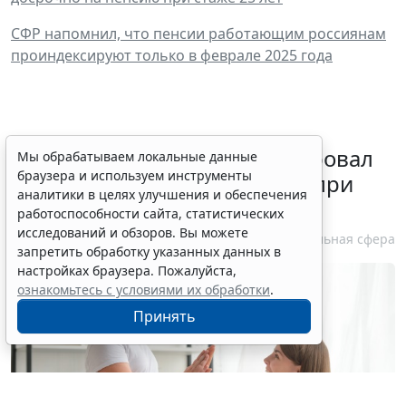
СФР напомнил, что пенсии работающим россиянам
проиндексируют только в феврале 2025 года
Минздрав России актуализировал
Мы обрабатываем локальные данные
браузера и используем инструменты
стандарт медпомощи детям при
аналитики в целях улучшения и обеспечения
болезни Гоше
работоспособности сайта, статистических
исследований и обзоров. Вы можете
7 августа 2026 15:34
Социальная сфера
запретить обработку указанных данных в
настройках браузера. Пожалуйста,
ознакомьтесь с условиями их обработки
.
Принять