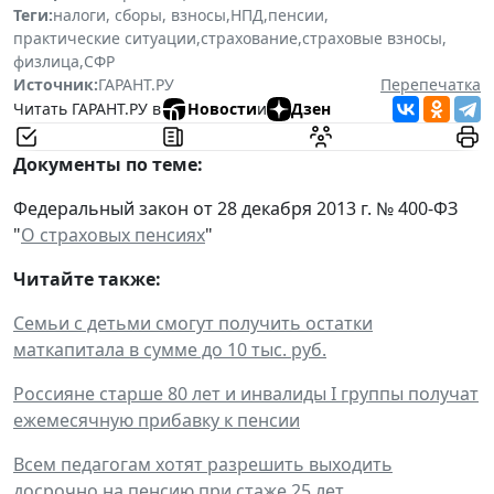
Теги:
налоги, сборы, взносы
,
НПД
,
пенсии
,
практические ситуации
,
страхование
,
страховые взносы
,
физлица
,
СФР
Источник:
ГАРАНТ.РУ
Перепечатка
Читать ГАРАНТ.РУ в
Новости
и
Дзен
Документы по теме:
Федеральный закон от 28 декабря 2013 г. № 400-ФЗ
"
О страховых пенсиях
"
Читайте также:
Семьи с детьми смогут получить остатки
маткапитала в сумме до 10 тыс. руб.
Россияне старше 80 лет и инвалиды I группы получат
ежемесячную прибавку к пенсии
Всем педагогам хотят разрешить выходить
досрочно на пенсию при стаже 25 лет