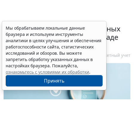
Важные новости от федеральных
Мы обрабатываем локальные данные
браузера и используем инструменты
органов власти в третьей декаде
аналитики в целях улучшения и обеспечения
июля
работоспособности сайта, статистических
исследований и обзоров. Вы можете
6 августа 2026 17:46
Бюджетный учет
запретить обработку указанных данных в
настройках браузера. Пожалуйста,
ознакомьтесь с условиями их обработки
.
Принять