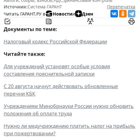
налоги, сборы, взносы
,
НДС
,
финансовый контроль
Источник:
Система ГАРАНТ
Перепечатка
Читать ГАРАНТ.РУ в
Новости
и
Дзен
Документы по теме:
Налоговый кодекс Российской Федерации
Читайте также:
Для учреждений установят особые условия
составления пояснительной записки
С 20 августа начнут действовать обновленные
перечни КБК
Учреждениям Минобрнауки России нужно обновить
положения об оплате труда
Нужно ли медучреждению платить налог на прибыль
при пожертвовании?