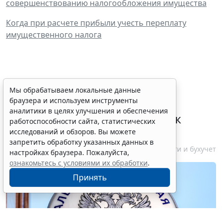
совершенствованию налогообложения имущества
Когда при расчете прибыли учесть переплату
имущественного налога
ФНС России планирует
Мы обрабатываем локальные данные
браузера и используем инструменты
урегулировать
аналитики в целях улучшения и обеспечения
экстерриториальный порядок
работоспособности сайта, статистических
рассмотрения жалоб
исследований и обзоров. Вы можете
запретить обработку указанных данных в
6 августа 2026 15:15
Налоги и бухучет
настройках браузера. Пожалуйста,
ознакомьтесь с условиями их обработки
.
Принять