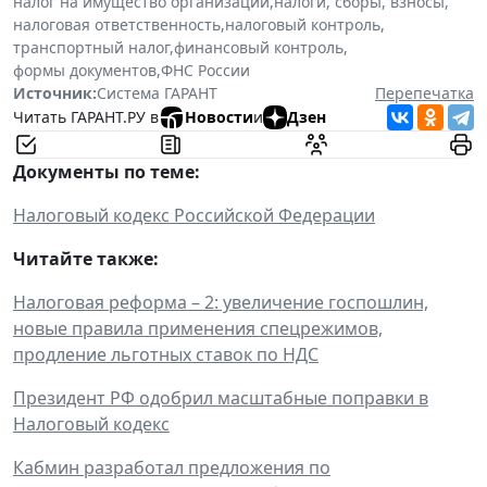
налог на имущество организаций
,
налоги, сборы, взносы
,
налоговая ответственность
,
налоговый контроль
,
транспортный налог
,
финансовый контроль
,
формы документов
,
ФНС России
Источник:
Система ГАРАНТ
Перепечатка
Читать ГАРАНТ.РУ в
Новости
и
Дзен
Документы по теме:
Налоговый кодекс Российской Федерации
Читайте также:
Налоговая реформа – 2: увеличение госпошлин,
новые правила применения спецрежимов,
продление льготных ставок по НДС
Президент РФ одобрил масштабные поправки в
Налоговый кодекс
Кабмин разработал предложения по