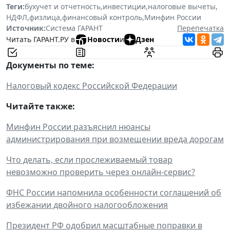
Теги:
бухучет и отчетность
,
инвестиции
,
налоговые вычеты
,
НДФЛ
,
физлица
,
финансовый контроль
,
Минфин России
Источник:
Система ГАРАНТ
Перепечатка
Читать ГАРАНТ.РУ в
Новости
и
Дзен
Документы по теме:
Налоговый кодекс Российской Федерации
Читайте также:
Минфин России разъяснил нюансы
администрирования при возмещении вреда дорогам
Что делать, если прослеживаемый товар
невозможно проверить через онлайн-сервис?
ФНС России напомнила особенности соглашений об
избежании двойного налогообложения
Президент РФ одобрил масштабные поправки в