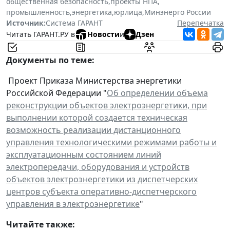
общественная безопасность
,
проекты НПА
,
промышленность
,
энергетика
,
юрлица
,
Минэнерго России
Источник:
Система ГАРАНТ
Перепечатка
Читать ГАРАНТ.РУ в
Новости
и
Дзен
Документы по теме:
Проект Приказа Министерства энергетики
Российской Федерации "
Об определении объема
реконструкции объектов электроэнергетики, при
выполнении которой создается техническая
возможность реализации дистанционного
управления технологическими режимами работы и
эксплуатационным состоянием линий
электропередачи, оборудования и устройств
объектов электроэнергетики из диспетчерских
центров субъекта оперативно-диспетчерского
управления в электроэнергетике
"
Читайте также: