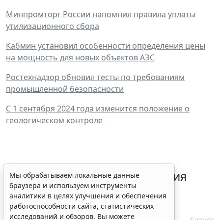
Минпромторг России напомнил правила уплаты
утилизационного сбора
Кабмин установил особенности определения цены
на мощность для новых объектов АЭС
Ростехнадзор обновил тесты по требованиям
промышленной безопасности
С 1 сентября 2024 года изменится положение о
геологическом контроле
Срок согласования заключения
Мы обрабатываем локальные данные
браузера и используем инструменты
контракта с единственным
аналитики в целях улучшения и обеспечения
контрагентом сократили
работоспособности сайта, статистических
исследований и обзоров. Вы можете
7 августа 2026 16:55
Бизнес