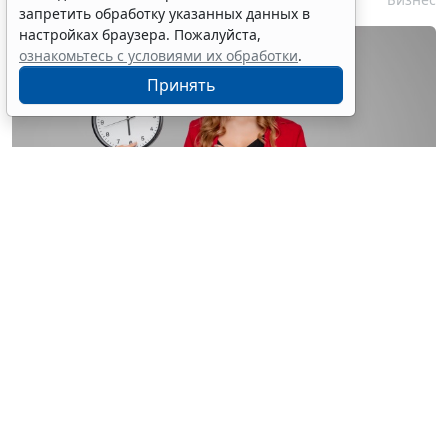
запретить обработку указанных данных в
настройках браузера. Пожалуйста,
ознакомьтесь с условиями их обработки
.
Принять
© astimak / Фотобанк 123RF.com
Изменения внесены в
ч. 8 ст. 93 Закона № 44-ФЗ
. С 1
января 2027 года такой срок будет составлять не 8, а
5 рабочих дней со дня, следующего за днем
поступления обращения о согласовании
(
Федеральный закон от 4 августа 2026 г. № 279-ФЗ
).