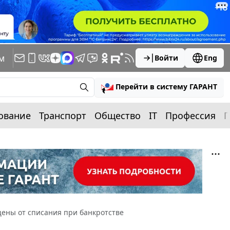
м
Войти
Eng
Перейти в систему ГАРАНТ
ование
Транспорт
Общество
IT
Профессия
П
ены от списания при банкротстве