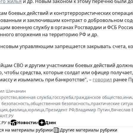
ого жилья
и др. Новым законом к этому перечню были д
кам боевых действий и контртеррористических операци
ованным и заключившим контракт о добровольном соде
щим военную службу в органах Росгвардии и ФСБ Росс
нного вторжения на территорию РФ и др.
нсовым управляющим запрещается закрывать счета, ко
йцам СВО и другим участникам боевых действий должн
, чтобы средства, которые солдат или офицер получает
массу и изымались при банкротстве", –
говорил
ранее П
ил Шичанин
кротство
,
военная служба
,
госслужба
,
гражданское общество
,
ини
 безопасность
,
общественная безопасность
,
практические ситу
ация
,
физлица
,
юрлица
,
Президент РФ
,
Владимир Путин
,
Вячеслав 
АНТ.РУ
.РУ в
Новости
и
Дзен
ся на материалы рубрики
Другие материалы рубрики