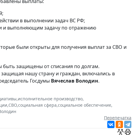
обавлены выплаты:
й;
йствии в выполнении задач ВС РФ;
ии и выполняющим задачу по отражению
торые были открыты для получения выплат за СВО и
ы быть защищены от списания по долгам.
, защищая нашу страну и граждан, включались в
редседатель Госдумы
Вячеслав Володин
.
циативы
,
исполнительное производство
,
ации
,
СВО
,
социальная сфера
,
социальное обеспечение
,
Володин
Перепечатка