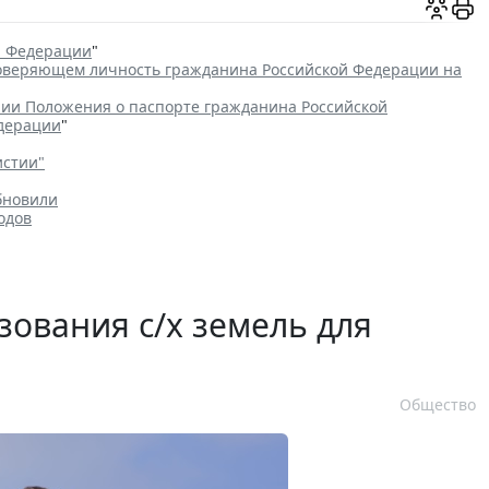
й Федерации
"
товеряющем личность гражданина Российской Федерации на
ии Положения о паспорте гражданина Российской
едерации
"
истии"
бновили
одов
зования с/х земель для
Общество