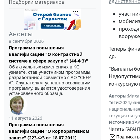
единственн
Подборки материалов
участни
мобилиз
проходя
Анонсы
вооруже
8 сентября 2026
Программа повышения
Теперь фина
квалификации "О контрактной
др.
системе в сфере закупок" (44-ФЗ)"
Об актуальных изменениях в КС
"Выплаты бо
узнаете, став участником программы,
Недопустимо
разработанной совместно с АО ''СБЕР
А". Слушателям, успешно освоившим
конкурсную 
программу, выдаются удостоверения
установленного образца.
Авторы:
Миха
Теги:
2024
,
бан
национальная
текущая ситу
11 августа 2026
Источник:
ГАР
Программа повышения
Читать ГАРАНТ
квалификации "О корпоративном
Подписать
заказе" (223-ФЗ от 18.07.2011)