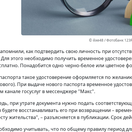
© ilixe48 / Фотобанк 123
апомнили, как подтвердить свою личность при отсутст
 Для этого необходимо получить временное удостовере
сплатно. Понадобится одно черно-белое или цветное фот
паспорта такое удостоверение оформляется по желанию 
ового). При выдаче нового паспорта временное удостов
 канале госуслуг в мессенджере "Макс".
едь, при утрате документа нужно подать соответствующ
ы будете восстанавливать его при возвращении – време
сту жительства", – разъясняется в публикации. Срок дей
обходимо учитывать, что по общему правилу период д