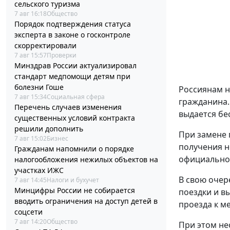
сельского туризма
7 авг 16:18
Общество
Порядок подтверждения статуса
эксперта в законе о госконтроле
скорректировали
7 авг 15:57
Проверки
Минздрав России актуализировал
стандарт медпомощи детям при
болезни Гоше
Россиянам н
7 авг 15:34
Социальная сфера
гражданина.
Перечень случаев изменения
выдается бе
существенных условий контракта
решили дополнить
При замене 
7 авг 15:02
Бизнес
получения н
Гражданам напомнили о порядке
официальном
налогообложения нежилых объектов на
участках ИЖС
В свою очер
7 авг 14:45
Налоги и бухучет
Минцифры России не собирается
поездки и в
вводить ограничения на доступ детей в
проезда к ме
соцсети
7 авг 14:20
Общество
При этом не