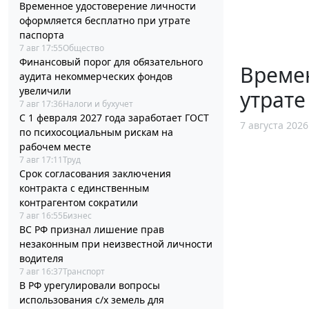
Временное удостоверение личности
оформляется бесплатно при утрате
паспорта
7 авг 17:55
Общество
Финансовый порог для обязательного
Време
аудита некоммерческих фондов
увеличили
утрате
7 авг 17:36
Налоги и бухучет
С 1 февраля 2027 года заработает ГОСТ
7 августа 2026
по психосоциальным рискам на
рабочем месте
7 авг 17:11
Труд
Срок согласования заключения
контракта с единственным
контрагентом сократили
7 авг 16:55
Бизнес
ВС РФ признал лишение прав
незаконным при неизвестной личности
водителя
7 авг 16:37
Транспорт
В РФ урегулировали вопросы
использования с/х земель для