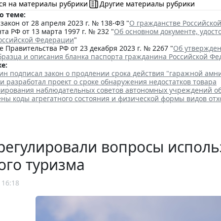
ся на материалы рубрики
Другие материалы рубрики
о теме:
акон от 28 апреля 2023 г. № 138-ФЗ "
О гражданстве Российско
та РФ от 13 марта 1997 г. № 232 "
Об основном документе, удос
оссийской Федерации
"
 Правительства РФ от 23 декабря 2023 г. № 2267 "
Об утвержден
бразца и описания бланка паспорта гражданина Российской Ф
е:
ин подписал закон о продлении срока действия "гаражной амн
и разработал проект о сроке обнаружения недостатков товара
ирования наблюдательных советов автономных учреждений о
ены коды агрегатного состояния и физической формы видов отх
регулировали вопросы исполь
ого туризма
 16:18