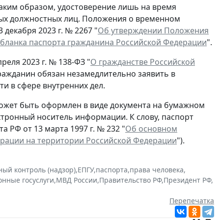
Таким образом, удостоверение лишь на время
ых должностных лиц. Положения о временном
декабря 2023 г. № 2267 "
Об утверждении Положения
 бланка паспорта гражданина Российской Федерации
".
реля 2023 г. № 138-ФЗ "
О гражданстве Российской
гражданин обязан незамедлительно заявить в
и в сфере внутренних дел.
ожет быть оформлен в виде документа на бумажном
ектронный носитель информации. К слову, паспорт
 РФ от 13 марта 1997 г. № 232 "
Об основном
ерации на территории Российской Федерации
").
ный контроль (надзор)
,
ЕПГУ
,
паспорта
,
права человека
,
онные госуслуги
,
МВД России
,
Правительство РФ
,
Президент РФ
,
Перепечатка