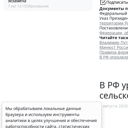
экзамена
Подписать
7 авг 12:15
Образование
Документы п
Федеральный з
Указ Президен
территории Р
Постановление
Федерации, о
Читайте такж
Владимир Пут
Минюст Росси
Правила форм
В РФ определ
В РФ у
сельск
7 августа 2026
Мы обрабатываем локальные данные
браузера и используем инструменты
аналитики в целях улучшения и обеспечения
работоспособности сайта, статистических