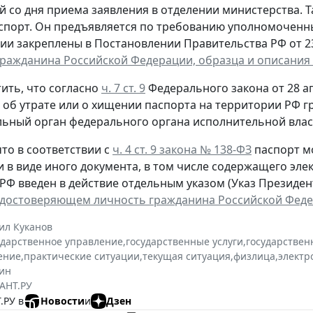
й со дня приема заявления в отделении министерства. 
спорт. Он предъявляется по требованию уполномоченн
ии закреплены в Постановлении Правительства РФ от 23 
гражданина Российской Федерации, образца и описания
ить, что согласно
ч. 7 ст. 9
Федерального закона от 28 ап
, об утрате или о хищении паспорта на территории РФ 
ьный орган федерального органа исполнительной власт
то в соответствии с
ч. 4 ст. 9 закона № 138-ФЗ
паспорт м
и в виде иного документа, в том числе содержащего эл
РФ введен в действие отдельным указом (Указ Президента
удостоверяющем личность гражданина Российской Фед
ил Куканов
ударственное управление
,
государственные услуги
,
государствен
ение
,
практические ситуации
,
текущая ситуация
,
физлица
,
электр
ин
АНТ.РУ
.РУ в
Новости
и
Дзен