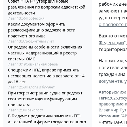
Совет ФПА РФ утвердил новые
рабочих дне
разъяснения по вопросам адвокатской
заменяет па
деятельности
удостоверен
7 авг 13:56
Профессия
о паспорте 
Каким документом оформить
реклассификацию задолженности
Важно отмет
подотчетного лица
7 авг 13:37
Бюджетный учет
Федерации
"
Определены особенности включения
территориал
частных медорганизаций в реестр
системы ОМС
Напомним, ч
7 авг 13:19
Социальная сфера
носителе ил
Спецрежим НПД вправе применять
гражданина 
несовершеннолетние в возрасте от 14
документе, 
до 18 лет
7 авг 12:58
Налоги и бухучет
Авторы:
Миха
При госрегистрации судна определят
Теги:
2026
,
гос
соответствие идентифицирующим
правопримен
признакам
Владимир Пут
7 авг 12:34
Транспорт
Источник:
ГАР
В Госдуме предложили заменить ЕГЭ
аттестацией в форме государственного
Читать ГАРАНТ