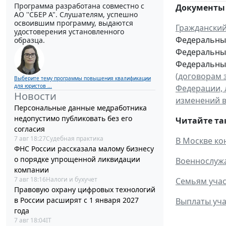
Программа разработана совместно с
Документы 
АО ''СБЕР А". Слушателям, успешно
освоившим программу, выдаются
Гражданский
удостоверения установленного
Федеральный
образца.
Федеральный
Федеральный
(договорам 
Выберите тему программы повышения квалификации
для юристов ...
Федерации, 
Новости
изменений в
Персональные данные медработника
недопустимо публиковать без его
Читайте та
согласия
7 авг 18:27
Судебная практика
В Москве ко
ФНС России рассказала малому бизнесу
о порядке упрощенной ликвидации
Военнослужа
компании
7 авг 18:16
Налоги и бухучет
Семьям учас
Правовую охрану цифровых технологий
в России расширят с 1 января 2027
Выплаты уча
года
7 авг 18:04
IT