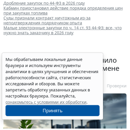
Дробление закупок по 44-ФЗ в 2026 году
Кабмин приостановил действие порядка определения цен
при закупках топлива
Суды признали контракт ничтожным из-за
неподтверждения подрядчиком опыта
Малые электронные закупки по ч. 14 ст. 93 44-ФЗ: все, что
нужно знать заказчику в 2026 году
Минприроды России разъяснило
Мы обрабатываем локальные данные
браузера и используем инструменты
алгоритм действия КЭР при смене
аналитики в целях улучшения и обеспечения
категории объекта
работоспособности сайта, статистических
исследований и обзоров. Вы можете
4 августа 2026 11:21
Проверки
запретить обработку указанных данных в
настройках браузера. Пожалуйста,
ознакомьтесь с условиями их обработки
.
Принять