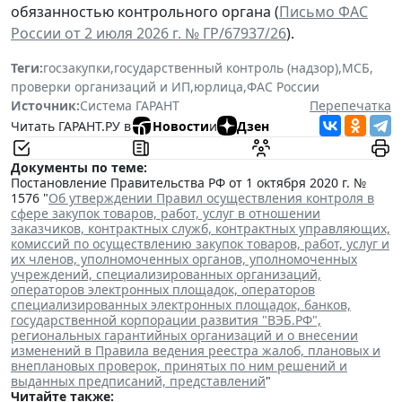
обязанностью контрольного органа (
Письмо ФАС
России от 2 июля 2026 г. № ГР/67937/26
).
Теги:
госзакупки
,
государственный контроль (надзор)
,
МСБ
,
проверки организаций и ИП
,
юрлица
,
ФАС России
Источник:
Система ГАРАНТ
Перепечатка
Читать ГАРАНТ.РУ в
Новости
и
Дзен
Документы по теме:
Постановление Правительства РФ от 1 октября 2020 г. №
1576 "
Об утверждении Правил осуществления контроля в
сфере закупок товаров, работ, услуг в отношении
заказчиков, контрактных служб, контрактных управляющих,
комиссий по осуществлению закупок товаров, работ, услуг и
их членов, уполномоченных органов, уполномоченных
учреждений, специализированных организаций,
операторов электронных площадок, операторов
специализированных электронных площадок, банков,
государственной корпорации развития "ВЭБ.РФ",
региональных гарантийных организаций и о внесении
изменений в Правила ведения реестра жалоб, плановых и
внеплановых проверок, принятых по ним решений и
выданных предписаний, представлений
"
Читайте также: