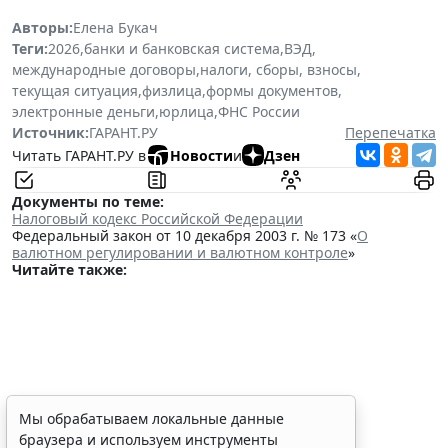
Авторы:
Елена Букач
Теги:
2026
,
банки и банковская система
,
ВЭД
,
международные договоры
,
налоги, сборы, взносы
,
текущая ситуация
,
физлица
,
формы документов
,
электронные деньги
,
юрлица
,
ФНС России
Источник:
ГАРАНТ.РУ
Перепечатка
Читать ГАРАНТ.РУ в
Новости
и
Дзен
Документы по теме:
Налоговый кодекс Российской Федерации
Федеральный закон от 10 декабря 2003 г. № 173 «
О
валютном регулировании и валютном контроле
»
Читайте также:
ФНС России планирует
Мы обрабатываем локальные данные
браузера и используем инструменты