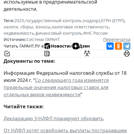
используемые в предпринимательской
деятельности.
Теги:
2025
,
государственный контроль (надзор)
,
ЕГРН (ЕГРП)
,
налоги, сборы, взносы
,
налоговая ответственность
,
недвижимость
,
финансовый контроль
,
ФНС России
Источник:
Система ГАРАНТ
Перепечатка
Читать ГАРАНТ.РУ в
Новости
и
Дзен
Документы по теме:
Информация Федеральной налоговой службы от 18
июля 2024 г. “
Со следующего года изменятся
предельные значения налоговых ставок для
отдельных видов недвижимости
”
Читайте также:
Декларацию 3-НДФЛ планируют обновить
От НДФЛ хотят освободить выплаты пострадавшим