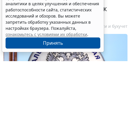
урегулировать
аналитики в целях улучшения и обеспечения
экстерриториальный порядок
работоспособности сайта, статистических
рассмотрения жалоб
исследований и обзоров. Вы можете
запретить обработку указанных данных в
6 августа 2026 15:15
Налоги и бухучет
настройках браузера. Пожалуйста,
ознакомьтесь с условиями их обработки
.
Принять
© blinow61 / Фотобанк 123RF.com
С 1 сентября 2026 года
Федеральным законом от 28
ноября 2025 № 425-ФЗ
вводится