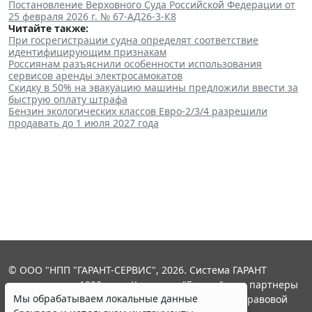
Постановление Верховного Суда Российской Федерации от
25 февраля 2026 г. № 67-АД26-3-К8
Читайте также:
При госрегистрации судна определят соответствие
идентифицирующим признакам
Россиянам разъяснили особенности использования
сервисов аренды электросамокатов
Скидку в 50% на эвакуацию машины предложили ввести за
быструю оплату штрафа
Бензин экологических классов Евро-2/3/4 разрешили
продавать до 1 июля 2027 года
© ООО "НПП "ГАРАНТ-СЕРВИС", 2026. Система ГАРАНТ
выпускается с 1990 года. Компания "Гарант" и ее партнеры
Мы обрабатываем локальные данные
являются участниками Российской ассоциации правовой