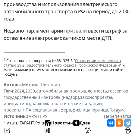
производства и использования электрического
автомобильного транспорта в РФ на период до 2030
года.
Недавно парламентарии
призвали
ввести штраф за
оставление электросамокатчиком места ДТП.
_____________________________
1
С текстом законопроекта № 681325-8 "
О внесении изменения в
статью 29.2 Градостроительного кодекса Российской Федерации
" и
материалами к нему можно ознакомиться на официальном сайте
Госдумы.
Авторы:
Михаил Шичанин
Теги:
2024
,
2030
,
автомобильная промышленность
,
госсектор
,
государственный контроль (надзор)
,
законопроекты
,
инициативы
,
парковка
,
практические ситуации
,
проекты НПА
,
социальная сфера
,
физлица
,
юрлица
,
Госдума
Источник:
ГАРАНТ.РУ
Перепечатка
Читать ГАРАНТ.РУ в
Новости
и
Дзен