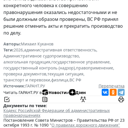
конкретного человека к совершению
правонарушения оказались недостаточными и не
были должным образом проверены, ВС РФ принял
решение отменить акты и прекратить производство
по делу.
Авторы:
Михаил Куканов
Теги:
2026
,
административная ответственность
,
Административное судопроизводство
,
алкогольная продукция
,
государственное управление
,
государственный контроль (надзор)
,
правоприменение
,
проверка документов
,
текущая ситуация
,
транспорт и перевозки
,
физлица
,
ВС РФ
Источник:
ГАРАНТ.РУ
Перепечатка
Читать ГАРАНТ.РУ в
Новости
и
Дзен
Документы по теме:
Кодекс Российской Федерации об административных
правонарушениях
Постановление Совета Министров – Правительства РФ от 23
октября 1993 г. № 1090 "
О правилах дорожного движения"