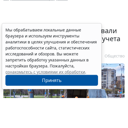
Депутаты Госдумы инициировали
Мы обрабатываем локальные данные
браузера и используем инструменты
ужесточение миграционного учета
аналитики в целях улучшения и обеспечения
в регионах
работоспособности сайта, статистических
исследований и обзоров. Вы можете
6 августа 2026 17:20
Общество
запретить обработку указанных данных в
настройках браузера. Пожалуйста,
ознакомьтесь с условиями их обработки
.
Принять