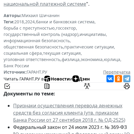
национальной платежной системе
".
Авторы:
Михаил Шичанин
Теги:
2018
,
2024
,
банки и банковская система
,
борьба с преступностью
,
госсектор
,
государственный контроль (надзор)
,
инициативы
,
информационная безопасность
,
общественная безопасность
,
практические ситуации
,
социальная сфера
,
текущая ситуация
,
уголовная ответственность
,
физлица
,
экономика
,
юрлица
,
Банк России
Источник:
ГАРАНТ.РУ
Перепечатка
Читать ГАРАНТ.РУ в
Новости
и
Дзен
Документы по теме:
Признаки осуществления перевода денежных
средств без согласия клиента (утв. приказом
Банка России от 27 сентября 2018 г. № ОД-2525)
Федеральный закон от 24 июля 2023 г. № 369-ФЗ