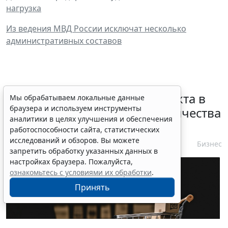
нагрузка
Из ведения МВД России исключат несколько
административных составов
Норму об изменении контракта в
Мы обрабатываем локальные данные
браузера и используем инструменты
связи с корректировкой количества
аналитики в целях улучшения и обеспечения
товара уточнят
работоспособности сайта, статистических
исследований и обзоров. Вы можете
10 августа 2026 10:04
Бизнес
запретить обработку указанных данных в
настройках браузера. Пожалуйста,
ознакомьтесь с условиями их обработки
.
Принять