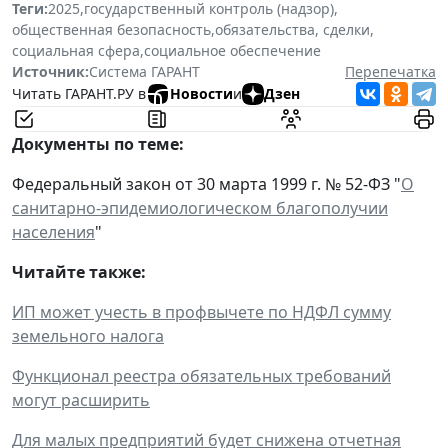
Теги:
2025
,
государственный контроль (надзор)
,
общественная безопасность
,
обязательства, сделки
,
социальная сфера
,
социальное обеспечение
Источник:
Система ГАРАНТ
Перепечатка
Читать ГАРАНТ.РУ в
Новости
и
Дзен
Документы по теме:
Федеральный закон от 30 марта 1999 г. № 52-ФЗ "
О
санитарно-эпидемиологическом благополучии
населения
"
Читайте также:
ИП может учесть в профвычете по НДФЛ сумму
земельного налога
Функционал реестра обязательных требований
могут расширить
Для малых предприятий будет снижена отчетная