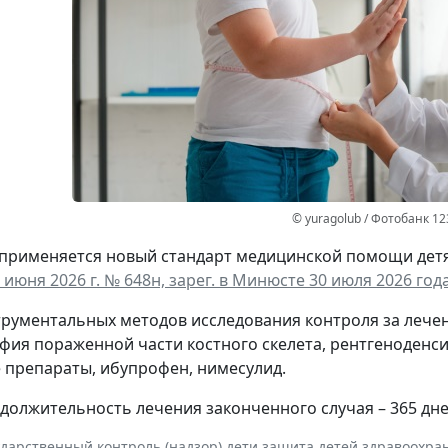
© yuragolub / Фотобанк 1
а применяется новый стандарт медицинской помощи дет
 июня 2026 г. № 648н, зарег. в Минюсте 30 июля 2026 года
трументальных методов исследования контроля за леч
фия пораженной части костного скелета, рентгеноденс
препараты, ибупрофен, нимесулид.
должительность лечения законченного случая – 365 дне
ударственный контроль (надзор)
,
дети
,
защита детей
,
здравоохра