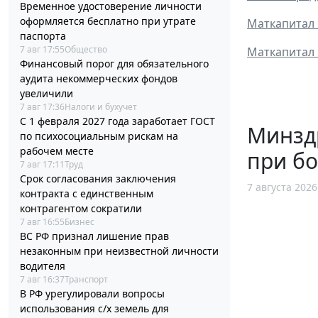
Временное удостоверение личности
оформляется бесплатно при утрате
Маткапитал 
паспорта
7 авг 17:55
Общество
Маткапитал 
Финансовый порог для обязательного
аудита некоммерческих фондов
увеличили
7 авг 17:36
Налоги и бухучет
С 1 февраля 2027 года заработает ГОСТ
Минзд
по психосоциальным рискам на
рабочем месте
при б
7 авг 17:11
Труд
Срок согласования заключения
7 августа 2026
контракта с единственным
контрагентом сократили
7 авг 16:55
Бизнес
ВС РФ признал лишение прав
незаконным при неизвестной личности
водителя
7 авг 16:37
Транспорт
В РФ урегулировали вопросы
использования с/х земель для