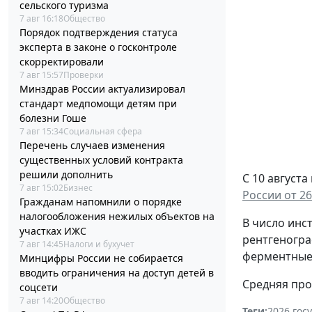
сельского туризма
7 авг 16:18
Общество
Порядок подтверждения статуса
эксперта в законе о госконтроле
скорректировали
7 авг 15:57
Проверки
Минздрав России актуализировал
стандарт медпомощи детям при
болезни Гоше
7 авг 15:34
Социальная сфера
Перечень случаев изменения
существенных условий контракта
решили дополнить
С 10 август
7 авг 15:02
Бизнес
России от 26
Гражданам напомнили о порядке
налогообложения нежилых объектов на
В число инс
участках ИЖС
рентгеногра
7 авг 14:45
Налоги и бухучет
ферментные 
Минцифры России не собирается
вводить ограничения на доступ детей в
Средняя про
соцсети
7 авг 14:20
Общество
Теги:
2026
,
гос