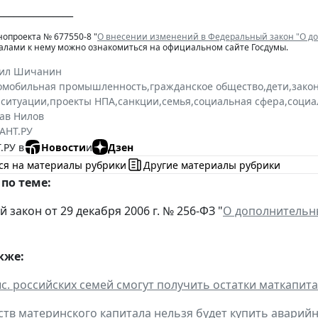
_______________
нопроекта № 677550-8 "
О внесении изменений в Федеральный закон "О д
иалами к нему можно ознакомиться на официальном сайте Госдумы.
ил Шичанин
омобильная промышленность
,
гражданское общество
,
дети
,
зако
 ситуации
,
проекты НПА
,
санкции
,
семья
,
социальная сфера
,
социа
ав Нилов
АНТ.РУ
.РУ в
Новости
и
Дзен
ся на материалы рубрики
Другие материалы рубрики
по теме:
закон от 29 декабря 2006 г. № 256-ФЗ "
О дополнительн
кже:
ыс. российских семей смогут получить остатки маткапит
дств материнского капитала нельзя будет купить аварий