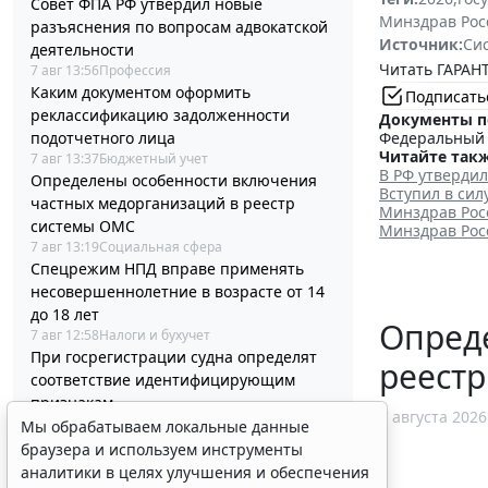
Совет ФПА РФ утвердил новые
Минздрав Рос
разъяснения по вопросам адвокатской
Источник:
Си
деятельности
Читать ГАРАНТ
7 авг 13:56
Профессия
Каким документом оформить
Подписать
реклассификацию задолженности
Документы п
подотчетного лица
Федеральный з
Читайте такж
7 авг 13:37
Бюджетный учет
В РФ утверди
Определены особенности включения
Вступил в си
частных медорганизаций в реестр
Минздрав Рос
системы ОМС
Минздрав Рос
7 авг 13:19
Социальная сфера
Спецрежим НПД вправе применять
несовершеннолетние в возрасте от 14
до 18 лет
Опред
7 авг 12:58
Налоги и бухучет
При госрегистрации судна определят
реест
соответствие идентифицирующим
признакам
7 августа 2026
7 авг 12:34
Транспорт
Мы обрабатываем локальные данные
В Госдуме предложили заменить ЕГЭ
браузера и используем инструменты
аттестацией в форме государственного
аналитики в целях улучшения и обеспечения