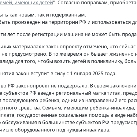
семей, имеющих детей
". Согласно поправкам, приобрет
ыть как новым, так и подержанным,
быть произведен на территории РФ и использоваться дл
яти лет после регистрации машина не может быть продан
ьных материалах к законопроекту отмечено, что сейча
 не предусмотрено. В то же время он бывает жизненно 
лида для того, чтобы возить детей в поликлинику, больн
нятия закон вступит в силу с 1 января 2025 года.
во РФ законопроект не поддержало. В своем заключении
 субъектов РФ введен региональный маткапитал, пре
и последующего ребенка, одним из направлений его ра
ртного средства. Семьям, имеющим ребенка-инвалида
плата, государственная социальная помощь в виде набор
 обслуживания в большинстве субъектов РФ предусмот
м числе оборудованного под нужды инвалидов.