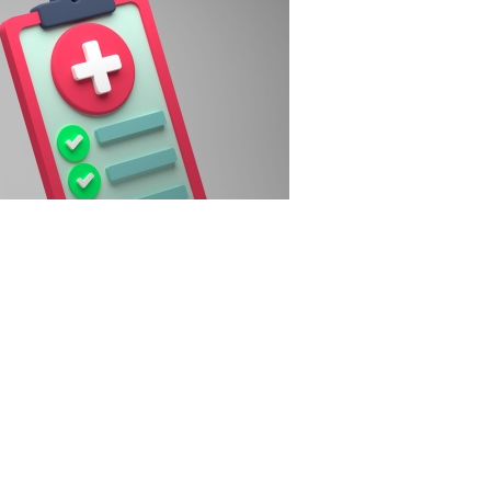
3RF.com
рганизаций системы ОМС (для работы в системе в 2027
ентября 2026 года направить уведомление (о включении
 деятельность в сфере ОМС. Уведомление подается по
ипальных и госучреждений здравоохранения