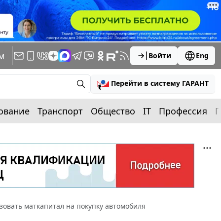
м
Войти
Eng
Перейти в систему ГАРАНТ
ование
Транспорт
Общество
IT
Профессия
П
зовать маткапитал на покупку автомобиля