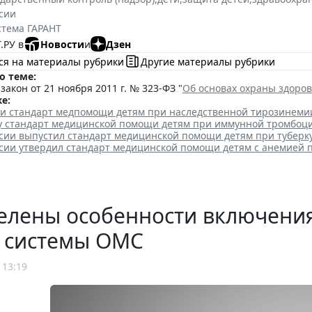
сии
стема ГАРАНТ
.РУ в
Новости
и
Дзен
ся на материалы рубрики
Другие материалы рубрики
о теме:
акон от 21 ноября 2011 г. № 323-ФЗ "
Об основах охраны здоро
е:
ли стандарт медпомощи детям при наследственной тирозинеми
лу стандарт медицинской помощи детям при иммунной тромбоц
сии выпустил стандарт медицинской помощи детям при туберк
сии утвердил стандарт медицинской помощи детям с анемией 
елены особенности включения
р системы ОМС
 13:19