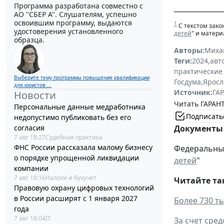
Программа разработана совместно с
______________
АО ''СБЕР А". Слушателям, успешно
освоившим программу, выдаются
1
С текстом зако
удостоверения установленного
детей
" и матер
образца.
Авторы:
Миха
Теги:
2024
,
авт
практические
Выберите тему программы повышения квалификации
Госдума
,
Яросл
для юристов ...
Источник:
ГАР
Новости
Читать ГАРАНТ
Персональные данные медработника
Подписать
недопустимо публиковать без его
согласия
Документы 
7 авг 18:27
Судебная практика
ФНС России рассказала малому бизнесу
Федеральный 
о порядке упрощенной ликвидации
детей
"
компании
7 авг 18:16
Налоги и бухучет
Читайте та
Правовую охрану цифровых технологий
в России расширят с 1 января 2027
Более 730 т
года
7 авг 18:04
IT
За счет сре