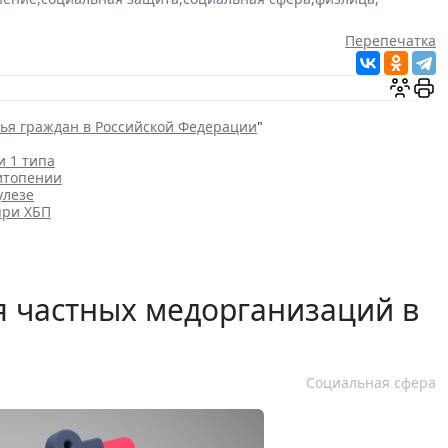
Перепечатка
вья граждан в Российской Федерации
"
и 1 типа
итопении
улезе
при ХБП
 частных медорганизаций в
Социальная сфера