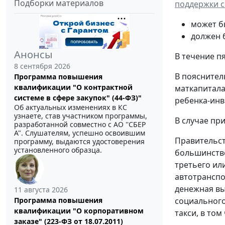
Подборки материалов
поддержки 
может б
должен 
Анонсы
В течение п
8 сентября 2026
В пояснител
Программа повышения
квалификации "О контрактной
маткапитала
системе в сфере закупок" (44-ФЗ)"
ребенка-инва
Об актуальных изменениях в КС
узнаете, став участником программы,
В случае при
разработанной совместно с АО ''СБЕР
А". Слушателям, успешно освоившим
Правительст
программу, выдаются удостоверения
установленного образца.
большинстве
третьего ил
автотранспо
денежная вы
11 августа 2026
Программа повышения
социального
квалификации "О корпоративном
такси, в то
заказе" (223-ФЗ от 18.07.2011)