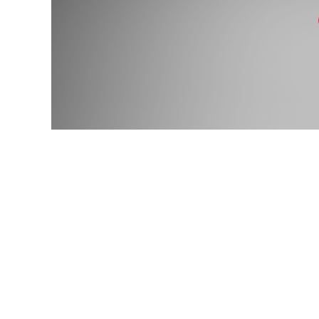
© wellyans / Фотобанк 12
порядок включения частных медорганизаций в реестр о
включения в реестр такая медорганизация должна до 1 с
) в ТФОМС того региона, где она намерена осуществлять
орядке, которые установлены
Правилами
ОМС для муниц