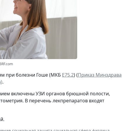
23RF.com
ям при болезни Гоше (МКБ
Е75.2
) (
Приказ Минздрава
)
.
ением включены УЗИ органов брюшной полости,
итометрия. В перечень лекпрепаратов входят
й.
нение
,
социальная защита
,
социальная сфера
,
физлица
,