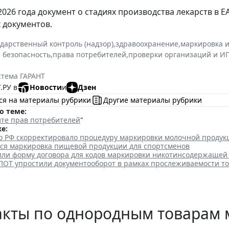
 2026 года документ о стадиях производства лекарств в 
х документов.
ударственный контроль (надзор)
,
здравоохранение
,
маркировка 
 безопасность
,
права потребителей
,
проверки организаций и И
стема ГАРАНТ
.РУ в
Новости
и
Дзен
ся на материалы рубрики
Другие материалы рубрики
о теме:
те прав потребителей
"
е:
о РФ скорректировало процедуру маркировки молочной продук
тся маркировка пищевой продукции для спортсменов
или форму договора для кодов маркировки никотинсодержащей
ПОТ упростили документооборот в рамках прослеживаемости т
акты по однородным товарам 