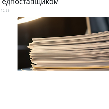
е едпоставщиком
 12:39
© eros77 / Фотобанк 123