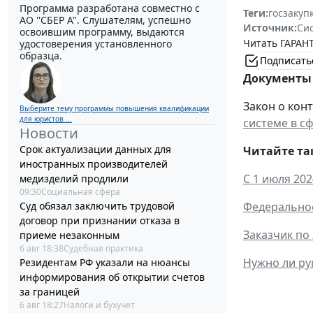
Программа разработана совместно с
Теги:
госзакуп
АО ''СБЕР А". Слушателям, успешно
Источник:
Си
освоившим программу, выдаются
Читать ГАРАНТ
удостоверения установленного
образца.
Подписать
Документы 
Закон о конт
Выберите тему программы повышения квалификации
для юристов ...
системе в с
Новости
Срок актуализации данных для
Читайте та
иностранных производителей
С 1 июля 20
медизделий продлили
09:30
Социальная сфера
Федеральное
Суд обязал заключить трудовой
договор при признании отказа в
Заказчик по
приеме незаконным
6 авг 18:38
Судебная практика
Нужно ли ру
Резидентам РФ указали на нюансы
информирования об открытии счетов
за границей
6 авг 18:27
Налоги и бухучет