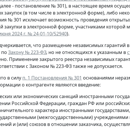
далее - постановление № 301), в настоящее время осущ
х закупок (в том числе в электронной форме), либо нек
ия № 301 исключает возможность проведения открытых 
й закупки в электронной форме, участниками которой м
июня 2024 г. № 24-01-10/52940
).
дчеркивается, что размещение независимых гарантий в р
 по
Закону № 223-ФЗ
, но не относящихся к указанным в
с
но. Применение закрытого реестра независимых гарант
ответствии с Законом № 223-ФЗ также не допускается.
то в силу
п. 1 Постановления № 301
основаниями неразм
формации о контрагенте являются введение:
еских или экономических санкций иностранными госуд
ении Российской Федерации, граждан РФ или российских
аничительного характера иностранными государствами,
осударственными (межгосударственными) учреждениями 
ений и (или) союзов в отношении заказчика, осуществл