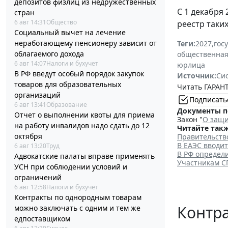
депозитов физлиц из недружественных
С 1 декабря
стран
6 авг 14:31
Общество
реестр таки
Социальный вычет на лечение
неработающему пенсионеру зависит от
Теги:
2027
,
гос
облагаемого дохода
общественная
6 авг 14:07
Налоги и бухучет
юрлица
В РФ введут особый порядок закупок
Источник:
Си
товаров для образовательных
Читать ГАРАНТ
организаций
Подписать
6 авг 13:41
Образование
Документы п
Отчет о выполнении квоты для приема
Закон "
О защи
на работу инвалидов надо сдать до 12
Читайте такж
октября
Правительств
В ЕАЭС вводи
6 авг 13:20
Труд
В РФ определ
Адвокатские палаты вправе применять
Участникам С
УСН при соблюдении условий и
ограничений
6 авг 12:58
Налоги и бухучет
Контракты по однородным товарам
Контр
можно заключать с одним и тем же
едпоставщиком