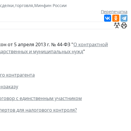
 сделки
,
торговля
,
Минфин России
Перепечатка
н от 5 апреля 2013 г. № 44-ФЗ "
О контрактной
сударственных и муниципальных нужд
"
ого контрагента
онзаказу
договор с единственным участником
пертов для налогового контроля?