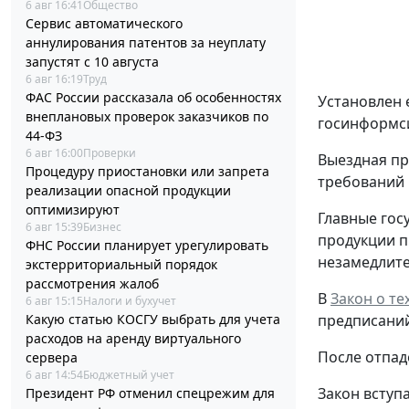
6 авг 16:41
Общество
Сервис автоматического
аннулирования патентов за неуплату
запустят с 10 августа
6 авг 16:19
Труд
ФАС России рассказала об особенностях
Установлен 
внеплановых проверок заказчиков по
госинформси
44-ФЗ
6 авг 16:00
Проверки
Выездная пр
Процедуру приостановки или запрета
требований 
реализации опасной продукции
оптимизируют
Главные гос
6 авг 15:39
Бизнес
продукции п
ФНС России планирует урегулировать
незамедлите
экстерриториальный порядок
рассмотрения жалоб
В
Закон о т
6 авг 15:15
Налоги и бухучет
предписаний
Какую статью КОСГУ выбрать для учета
расходов на аренду виртуального
После отпад
сервера
6 авг 14:54
Бюджетный учет
Закон вступа
Президент РФ отменил спецрежим для