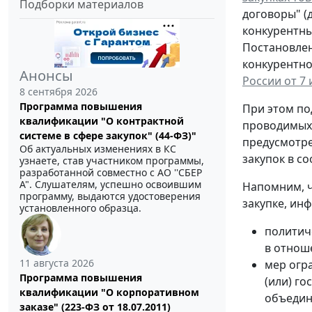
Подборки материалов
договоры" (
конкурентны
Постановлен
конкурентно
Анонсы
России от 7 
8 сентября 2026
Программа повышения
При этом по
квалификации "О контрактной
проводимых
системе в сфере закупок" (44-ФЗ)"
предусмотре
Об актуальных изменениях в КС
закупок в со
узнаете, став участником программы,
разработанной совместно с АО ''СБЕР
А". Слушателям, успешно освоившим
Напомним, ч
программу, выдаются удостоверения
закупке, ин
установленного образца.
политич
в отнош
11 августа 2026
мер огр
Программа повышения
(или) г
квалификации "О корпоративном
объедин
заказе" (223-ФЗ от 18.07.2011)