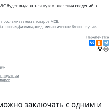
ЕАЭС будет выдаваться путем внесения сведений в
и прослеживаемость товаров
,
МСБ
,
П
,
торговля
,
физлица
,
эпидемиологическое благополучие
,
Перепечатка
ции
 продукции
оваров
можно заключать с одним и