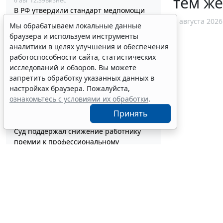
тем ж
6 авг 12:39
Бизнес
В РФ утвердили стандарт медпомощи
детям при наследственной
6 августа 2026
Мы обрабатываем локальные данные
тирозинемии 1 типа
браузера и используем инструменты
6 авг 12:10
Социальная сфера
аналитики в целях улучшения и обеспечения
Скидку в 50% на эвакуацию машины
работоспособности сайта, статистических
предложили ввести за быструю оплату
исследований и обзоров. Вы можете
штрафа
запретить обработку указанных данных в
6 авг 11:44
Транспорт
настройках браузера. Пожалуйста,
Статотчетность об основных фондах за
ознакомьтесь с условиями их обработки
.
2026 год придется сдавать по новым
формам
Принять
6 авг 11:19
Бюджетный учет
Суд поддержал снижение работнику
премии к профессиональному
празднику
6 авг 10:58
Судебная практика
Бензин экологических классов
Евро-2/3/4 разрешили продавать до 1
июля 2027 года
6 авг 10:33
Транспорт
Минстрой России разъяснил порядок
корректировки проектной