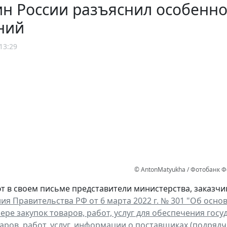
н России разъяснил особенно
ний
13:29
© AntonMatyukha / Фотобанк 
т в своем письме представители министерства, заказчи
ия Правительства РФ от 6 марта 2022 г. № 301 "Об ос
фере закупок товаров, работ, услуг для обеспечения го
варов, работ, услуг, информации о поставщиках (подрядч