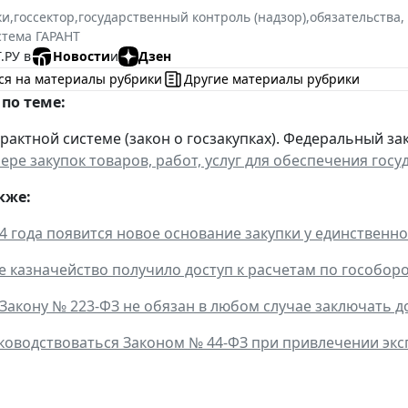
ки
,
госсектор
,
государственный контроль (надзор)
,
обязательства,
стема ГАРАНТ
.РУ в
Новости
и
Дзен
ся на материалы рубрики
Другие материалы рубрики
по теме:
рактной системе (закон о госзакупках). Федеральный зако
фере закупок товаров, работ, услуг для обеспечения го
кже:
24 года появится новое основание закупки у единственн
 казначейство получило доступ к расчетам по гособор
 Закону № 223-ФЗ не обязан в любом случае заключать 
ководствоваться Законом № 44-ФЗ при привлечении экс