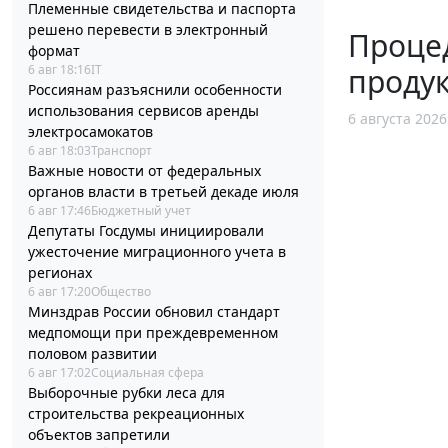
Племенные свидетельства и паспорта
решено перевести в электронный
Процед
формат
проду
6 авг 18:16
IT
Россиянам разъяснили особенности
использования сервисов аренды
6 августа 2026
электросамокатов
6 авг 18:03
Транспорт
Важные новости от федеральных
органов власти в третьей декаде июля
6 авг 17:46
Бюджетный учет
Депутаты Госдумы инициировали
ужесточение миграционного учета в
регионах
6 авг 17:20
Общество
Минздрав России обновил стандарт
медпомощи при преждевременном
половом развитии
6 авг 17:02
Социальная сфера
Выборочные рубки леса для
строительства рекреационных
объектов запретили