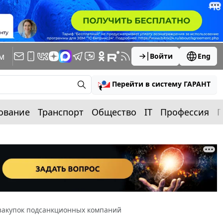
м
Войти
Eng
Перейти в систему ГАРАНТ
ование
Транспорт
Общество
IT
Профессия
П
закупок подсанкционных компаний