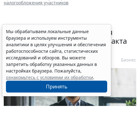
налогообложения участников
Перечень случаев изменения
Мы обрабатываем локальные данные
браузера и используем инструменты
существенных условий контракта
аналитики в целях улучшения и обеспечения
решили дополнить
работоспособности сайта, статистических
исследований и обзоров. Вы можете
7 августа 2026 15:02
Бизнес
запретить обработку указанных данных в
настройках браузера. Пожалуйста,
ознакомьтесь с условиями их обработки
.
Принять