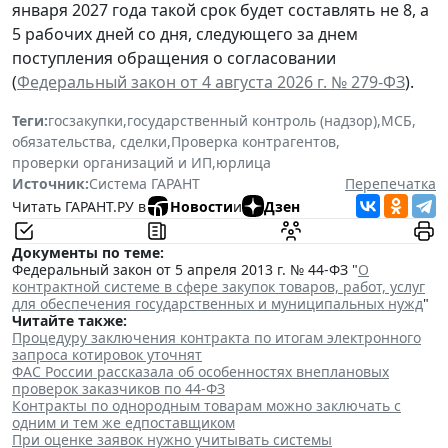
января 2027 года такой срок будет составлять не 8, а
5 рабочих дней со дня, следующего за днем
поступления обращения о согласовании
(
Федеральный закон от 4 августа 2026 г. № 279-ФЗ
).
Теги:
госзакупки
,
государственный контроль (надзор)
,
МСБ
,
обязательства, сделки
,
Проверка контрагентов
,
проверки организаций и ИП
,
юрлица
Источник:
Система ГАРАНТ
Перепечатка
Читать ГАРАНТ.РУ в
Новости
и
Дзен
Документы по теме:
Федеральный закон от 5 апреля 2013 г. № 44-ФЗ "
О
контрактной системе в сфере закупок товаров, работ, услуг
для обеспечения государственных и муниципальных нужд
"
Читайте также:
Процедуру заключения контракта по итогам электронного
запроса котировок уточнят
ФАС России рассказала об особенностях внеплановых
проверок заказчиков по 44-ФЗ
Контракты по однородным товарам можно заключать с
одним и тем же едпоставщиком
При оценке заявок нужно учитывать системы