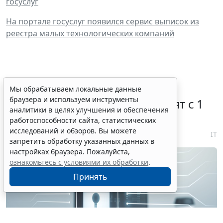
госуслуг
На портале госуслуг появился сервис выписок из
реестра малых технологических компаний
Правовую охрану цифровых
Мы обрабатываем локальные данные
браузера и используем инструменты
технологий в России расширят с 1
аналитики в целях улучшения и обеспечения
января 2027 года
работоспособности сайта, статистических
исследований и обзоров. Вы можете
7 августа 2026 18:04
IT
запретить обработку указанных данных в
настройках браузера. Пожалуйста,
ознакомьтесь с условиями их обработки
.
Принять