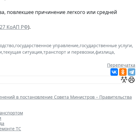
ва, повлекшее причинение легкого или средней
2.27 КоАП РФ
).
одство
,
государственное управление
,
государственные услуги
,
и
,
текущая ситуация
,
транспорт и перевозки
,
физлица
,
Перепечатка
енений в постановление Совета Министров – Правительства
ранспортом
и
да
емонте ТС