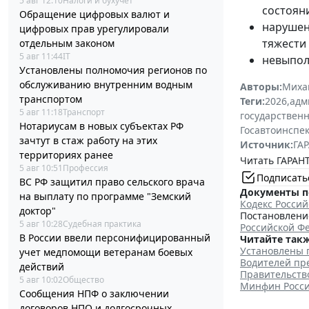
5 авг 12:10
Налоги и бухучет
состоян
Обращение цифровых валют и
наруше
цифровых прав урегулировали
тяжести
отдельным законом
5 авг 11:44
IT
невыпол
Установлены полномочия регионов по
обслуживанию внутренним водным
Авторы:
Миха
транспортом
Теги:
2026
,
адм
5 авг 11:18
Транспорт
государственн
Нотариусам в новых субъектах РФ
Госавтоинспе
зачтут в стаж работу на этих
Источник:
ГАР
территориях ранее
Читать ГАРАНТ
5 авг 10:51
Профессия
Подписать
ВС РФ защитил право сельского врача
Документы п
на выплату по программе "Земский
Кодекс Росси
доктор"
Постановление
5 авг 10:28
Судебная практика
Российской Фе
В России ввели персонифицированный
Читайте такж
Установлены 
учет медпомощи ветеранам боевых
Водителей пр
действий
Правительство
5 авг 10:02
Общество
Минфин Росси
Сообщения НПФ о заключении
договоров НПО и долгосрочных