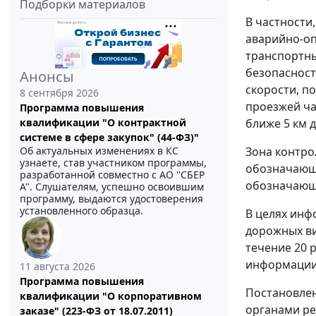
Подборки материалов
В частности
аварийно-оп
транспортны
безопасност
Анонсы
скорости, п
8 сентября 2026
проезжей ча
Программа повышения
квалификации "О контрактной
ближе 5 км д
системе в сфере закупок" (44-ФЗ)"
Об актуальных изменениях в КС
Зона контро
узнаете, став участником программы,
обозначающе
разработанной совместно с АО ''СБЕР
обозначающе
А". Слушателям, успешно освоившим
программу, выдаются удостоверения
установленного образца.
В целях инф
дорожных ви
течение 20 
информации 
11 августа 2026
Программа повышения
Постановлен
квалификации "О корпоративном
органами ре
заказе" (223-ФЗ от 18.07.2011)