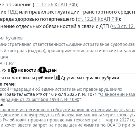
ие опьянения (
ст. 12.26 КоАП РФ
);
ние
ПДД
или правил эксплуатации транспортного средст
 вреда здоровью потерпевшего (
ст. 12.24 КоАП РФ
);
нение отдельных обязанностей в связи с ДТП (
ч. 3 ст. 1
ил Куканов
инистративная ответственность
,
Административное судопроизв
ый контроль (надзор)
,
правоприменение
,
практические ситуаци
кция
АНТ.РУ
.РУ в
Новости
и
Дзен
ся на материалы рубрики
Другие материалы рубрики
о теме:
йской Федерации об административных правонарушениях
 Правительства РФ от 16 июля 2025 г. № 1071 "
О внесении изм
дерации от 23 октября 1993 г. № 1090
"
е:
полномочия регионов по обслуживанию внутренним водным т
едложили предупреждать об эвакуации машины через госуслуг
 РФ обновит правила проведения техосмотра с 1 марта 2027 го
и хочет ввести запрет на превышение лимита по ОСАГО при р