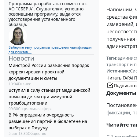
Программа разработана совместно с
АО ''СБЕР А". Слушателям, успешно
Напомним, ч
освоившим программу, выдаются
средства ф
удостоверения установленного
измерений, 
образца.
несоответст
полученная 
администрат
Выберите тему программы повышения квалификации
для юристов ...
Новости
Теги:
админист
транспорт и 
Минстрой России разъяснил порядок
Источник:
Си
корректировки проектной
Читать ГАРАНТ
документации и сметы
10:04
Бизнес
Подписать
Вступил в силу стандарт медицинской
Документы 
помощи детям при иммунной
тромбоцитопении
Постановлен
09:30
Социальная сфера
фиксации, п
В РФ определили очередность
размещения партий в бюллетене на
Читайте та
выборах в Госдуму
5 авг 18:35
Общество