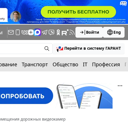
м
Войти
Eng
Перейти в систему ГАРАНТ
ование
Транспорт
Общество
IT
Профессия
П
азмещения дорожных видеокамер