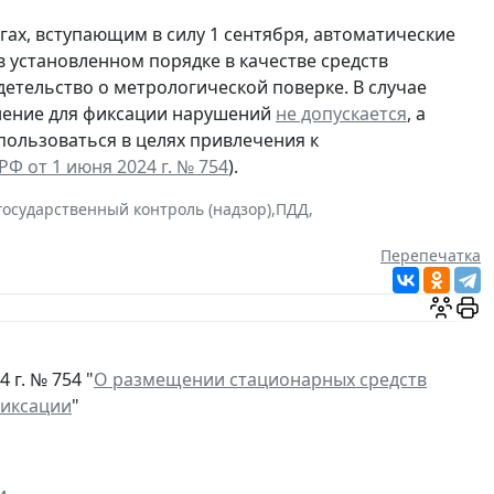
ах, вступающим в силу 1 сентября, автоматические
 установленном порядке в качестве средств
етельство о метрологической поверке. В случае
нение для фиксации нарушений
не допускается
, а
ользоваться в целях привлечения к
Ф от 1 июня 2024 г. № 754
).
государственный контроль (надзор)
,
ПДД
,
Перепечатка
г. № 754 "
О размещении стационарных средств
фиксации
"