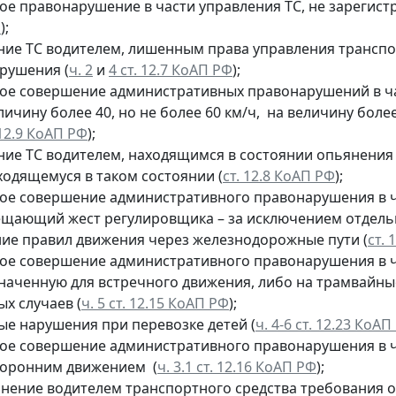
ое правонарушение в части управления ТС, не зарегист
Ф
);
ние ТС водителем, лишенным права управления трансп
рушения (
ч. 2
и
4 ст. 12.7 КоАП РФ
);
ое совершение административных правонарушений в ч
личину более 40, но не более 60 км/ч, на величину более 
 12.9 КоАП РФ
);
ние ТС водителем, находящимся в состоянии опьянения
ходящемуся в таком состоянии (
ст. 12.8 КоАП РФ
);
ое совершение административного правонарушения в ч
ещающий жест регулировщика – за исключением отдельн
ие правил движения через железнодорожные пути (
ст. 
ое совершение административного правонарушения в ч
наченную для встречного движения, либо на трамвайны
х случаев (
ч. 5 ст. 12.15 КоАП РФ
);
ые нарушения при перевозке детей (
ч. 4-6 ст. 12.23 КоАП
ое совершение административного правонарушения в ч
торонним движением (
ч. 3.1 ст. 12.16 КоАП РФ
);
нение водителем транспортного средства требования 