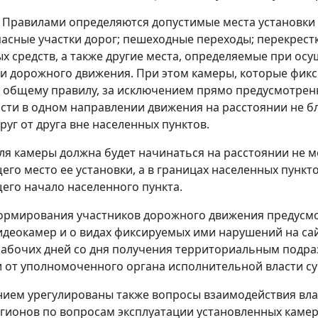
, Правилами определяются допустимые места установки
асные участки дорог; пешеходные переходы; перекрестк
х средств, а также другие места, определяемые при осу
и дорожного движения. При этом камеры, которые фик
о общему правилу, за исключением прямо предусмотрен
сти в одном направлении движения на расстоянии не бли
руг от друга вне населенных пунктов.
ля камеры должна будет начинаться на расстоянии не ме
го место ее установки, а в границах населенных пункто
го начало населенного пункта.
ормирования участников дорожного движения предусм
деокамер и о видах фиксируемых ими нарушений на сайт
рабочих дней со дня получения территориальным подра
от уполномоченного органа исполнительной власти су
ием урегулированы также вопросы взаимодействия вл
гионов по вопросам эксплуатации установленных камер