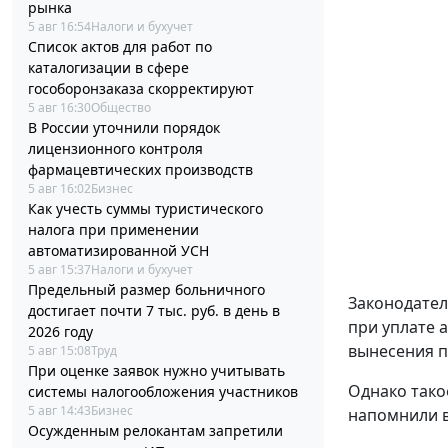
рынка
5 авг 16:54
Налоги и бухучет
Список актов для работ по
каталогизации в сфере
гособоронзаказа скорректируют
5 авг 16:30
Общество
В России уточнили порядок
лицензионного контроля
фармацевтических производств
5 авг 16:02
Бизнес
Как учесть суммы туристического
налога при применении
автоматизированной УСН
5 авг 15:37
Налоги и бухучет
Предельный размер больничного
Законодател
достигает почти 7 тыс. руб. в день в
при уплате 
2026 году
вынесения п
5 авг 15:08
Труд
При оценке заявок нужно учитывать
Однако тако
системы налогообложения участников
5 авг 14:43
Бизнес
напомнили в
Осужденным релокантам запретили