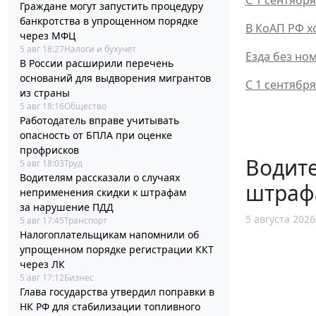
С 1 сентябр
Граждане могут запустить процедуру
банкротства в упрощенном порядке
В КоАП РФ х
через МФЦ
5 авг 18:27
Налоги и бухучет
Езда без но
В России расширили перечень
оснований для выдворения мигрантов
С 1 сентябр
из страны
5 авг 18:16
Общество
Работодатель вправе учитывать
опасность от БПЛА при оценке
профрисков
Водите
5 авг 18:03
Труд
Водителям рассказали о случаях
штраф
неприменения скидки к штрафам
за нарушение ПДД
5 августа 2026
5 авг 17:45
Транспорт
Налогоплательщикам напомнили об
упрощенном порядке регистрации ККТ
через ЛК
5 авг 17:12
Бизнес
Глава государства утвердил поправки в
НК РФ для стабилизации топливного