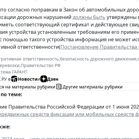
то согласно поправкам в Закон об автомобильных дорог
иксации дорожных нарушений
должны быть
утверждены в
иметь соответствующий сертификат и действующее свид
вия устройства установленным требованиям его приме
с помощью такого устройства информация не может исп
ивной ответственности(
Постановление Правительства Р
ративная ответственность
,
безопасность дорожного движения
,
перевозки
,
Правительство РФ
стема ГАРАНТ
.РУ в
Новости
и
Дзен
ся на материалы рубрики
Другие материалы рубрики
по теме:
ие Правительства Российской Федерации от 1 июня 2024 
ередвижных средств фиксации или мобильных средств 
кже: