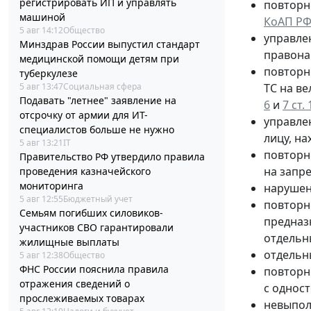
регистрировать ИП и управлять
повторн
машиной
КоАП Р
5 авг 14:12
Общество
управле
Минздрав России выпустил стандарт
правона
медицинской помощи детям при
повторн
туберкулезе
5 авг 13:47
Социальная сфера
ТС на ве
Подавать "летнее" заявление на
6
и
7 ст.
отсрочку от армии для ИТ-
управле
специалистов больше не нужно
лицу, на
5 авг 13:21
IT
повторн
Правительство РФ утвердило правила
на запр
проведения казначейского
мониторинга
нарушен
5 авг 12:55
Бюджетный учет
повторн
Семьям погибших силовиков-
предназ
участников СВО гарантировали
отдельны
жилищные выплаты
отдельн
5 авг 12:38
Общество
ФНС России пояснила правила
повторн
отражения сведений о
с однос
прослеживаемых товарах
невыпол