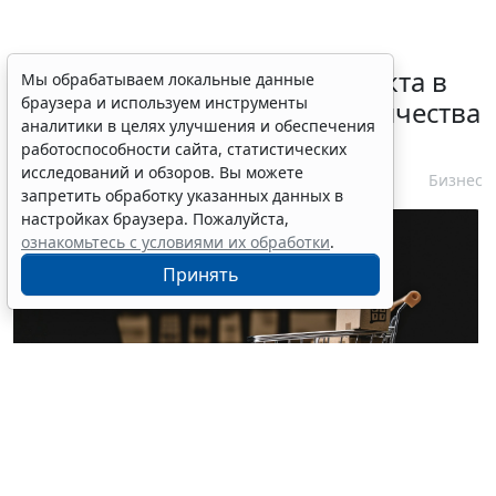
Норму об изменении контракта в
Мы обрабатываем локальные данные
браузера и используем инструменты
связи с корректировкой количества
аналитики в целях улучшения и обеспечения
товара уточнят
работоспособности сайта, статистических
исследований и обзоров. Вы можете
10 августа 2026 10:04
Бизнес
запретить обработку указанных данных в
настройках браузера. Пожалуйста,
ознакомьтесь с условиями их обработки
.
Принять
© tongpatong321 / Фотобанк 123RF.com