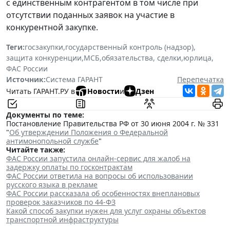
с единственным контрагентом в том числе при
отсутствии поданных заявок на участие в
конкурентной закупке.
Теги:
госзакупки
,
государственный контроль (надзор)
,
защита конкуренции
,
МСБ
,
обязательства, сделки
,
юрлица
,
ФАС России
Источник:
Система ГАРАНТ
Перепечатка
Читать ГАРАНТ.РУ в
Новости
и
Дзен
Документы по теме:
Постановление Правительства РФ от 30 июня 2004 г. № 331
"
Об утверждении Положения о Федеральной
антимонопольной службе
"
Читайте также:
ФАС России запустила онлайн-сервис для жалоб на
задержку оплаты по госконтрактам
ФАС России ответила на вопросы об использовании
русского языка в рекламе
ФАС России рассказала об особенностях внеплановых
проверок заказчиков по 44-ФЗ
Какой способ закупки нужен для услуг охраны объектов
транспортной инфраструктуры