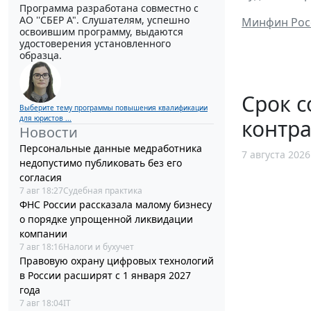
Программа разработана совместно с
АО ''СБЕР А". Слушателям, успешно
Минфин Росс
освоившим программу, выдаются
удостоверения установленного
образца.
Срок с
Выберите тему программы повышения квалификации
для юристов ...
контра
Новости
Персональные данные медработника
7 августа 2026
недопустимо публиковать без его
согласия
7 авг 18:27
Судебная практика
ФНС России рассказала малому бизнесу
о порядке упрощенной ликвидации
компании
7 авг 18:16
Налоги и бухучет
Правовую охрану цифровых технологий
в России расширят с 1 января 2027
года
7 авг 18:04
IT