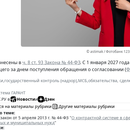
© astimak / Фотобанк 12
внесены в
ч. 8 ст. 93 Закона № 44-ФЗ
. С 1 января 2027 год
щего за днем поступления обращения о согласовании (
Ф
ки
,
государственный контроль (надзор)
,
МСБ
,
обязательства, сдел
стема ГАРАНТ
.РУ в
Новости
и
Дзен
ся на материалы рубрики
Другие материалы рубрики
о теме:
акон от 5 апреля 2013 г. № 44-ФЗ "
О контрактной системе в сфе
ных и муниципальных нужд
"
е: