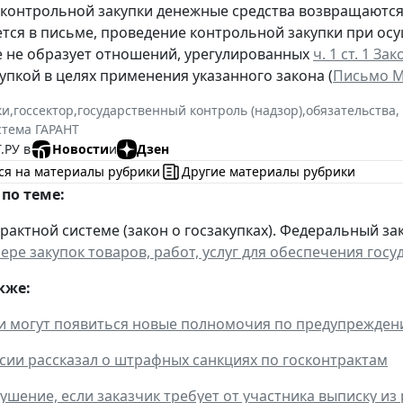
контрольной закупки денежные средства возвращаются к
тся в письме, проведение контрольной закупки при осу
е не образует отношений, урегулированных
ч. 1 ст. 1 За
купкой в целях применения указанного закона (
Письмо Ми
ки
,
госсектор
,
государственный контроль (надзор)
,
обязательства,
стема ГАРАНТ
.РУ в
Новости
и
Дзен
ся на материалы рубрики
Другие материалы рубрики
по теме:
рактной системе (закон о госзакупках). Федеральный зако
фере закупок товаров, работ, услуг для обеспечения го
кже:
и могут появиться новые полномочия по предупрежде
ии рассказал о штрафных санкциях по госконтрактам
рушение, если заказчик требует от участника выписку из