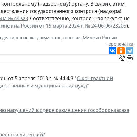
онтрольному (надзорному) органу. В связи с этим,
ществлении государственного контроля (надзора)
кона № 44-ФЗ
. Соответственно, контрольная закупка не
нфина России от 15 марта 2024 г. № 24-06-06/23205
).
 сделки
,
проверка документов
,
торговля
,
Минфин России
Перепечатка
н от 5 апреля 2013 г. № 44-ФЗ "
О контрактной
сударственных и муниципальных нужд
"
нию нарушений в сфере размещения гособоронзаказа
 реестра лицензий?