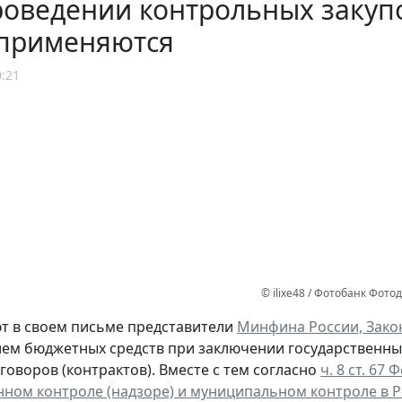
оведении контрольных закуп
 применяются
0:21
© ilixe48 / Фотобанк Фот
т в своем письме представители
Минфина России, Зако
ем бюджетных средств при заключении государственн
говоров (контрактов). Вместе с тем согласно
ч. 8 ст. 67
нном контроле (надзоре) и муниципальном контроле в 