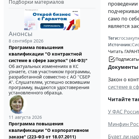
Подборки материалов
проведении 
подчеркивае
само по себ
является за
Анонсы
Теги:
госзакуп
8 сентября 2026
Источник:
Си
Программа повышения
Читать ГАРАНТ
квалификации "О контрактной
Подписать
системе в сфере закупок" (44-ФЗ)"
Об актуальных изменениях в КС
Документы 
узнаете, став участником программы,
разработанной совместно с АО ''СБЕР
Закон о конт
А". Слушателям, успешно освоившим
системе в с
программу, выдаются удостоверения
установленного образца.
Читайте та
У ФАС Росси
11 августа 2026
Минфин Росс
Программа повышения
квалификации "О корпоративном
Будет ли на
заказе" (223-ФЗ от 18.07.2011)