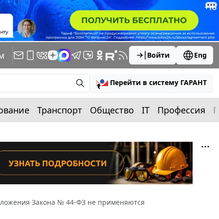
м
Войти
Eng
Перейти в систему ГАРАНТ
ование
Транспорт
Общество
IT
Профессия
П
оложения Закона № 44-ФЗ не применяются