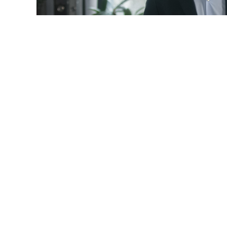
© mayaporto / Фотобанк 1
 даты
ч. 1 ст. 95 Закона № 44-ФЗ
будет дополнена новыми 
9-ФЗ
):
ние по предложению заказчика максимального значения
акона № 44-ФЗ
) не более чем на 10%, но без изменения 
услуги и без изменения иных существенных условий кон
редусмотренных контрактом товара, работы, услуги на т
енные характеристики, эксплуатационные характеристи
ристиками, предусмотренными описанием объекта закуп
енным контрагентом (за исключением случаев, установ