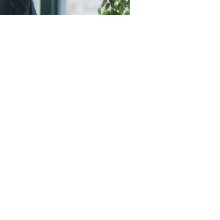
23RF.com
пунктами, а именно (
Федеральный закон от 4 августа
 цены контракта (в случае, предусмотренном
ч. 24
предусмотренной контрактом цены единицы товара,
тракта (
п. 1.5 ч. 1 ст. 95 Закона № 44-ФЗ
);
овар, работу, услугу, функциональные, технические и
ки которых аналогичны или улучшены по сравнению с
ки или условиями контракта, заключенного с
ленных
пп. 24
и
25 ч. 1 ст. 93 Закона № 44-ФЗ
) (
п. 1.6 ч. 1