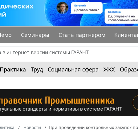
Демо
Семинары
Стать партнером
Клиента
Практика
Труд
Социальная сфера
ЖКХ
Образ
алитика
Новости
При проведении контрольных закупок п