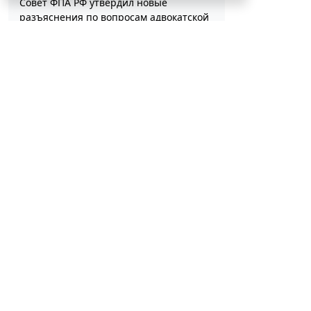
Совет ФПА РФ утвердил новые
разъяснения по вопросам адвокатской
деятельности
7 авг 13:56
Профессия
Каким документом оформить
реклассификацию задолженности
подотчетного лица
7 авг 13:37
Бюджетный учет
Определены особенности включения
частных медорганизаций в реестр
системы ОМС
С указанной
7 авг 13:19
Социальная сфера
2026 г. № 27
Спецрежим НПД вправе применять
несовершеннолетние в возрасте от 14
увеличе
до 18 лет
7 авг 12:58
Налоги и бухучет
ст. 22 З
При госрегистрации судна определят
работы, 
соответствие идентифицирующим
замена п
признакам
качеств
7 авг 12:34
Транспорт
характе
В Госдуме предложили заменить ЕГЭ
единств
аттестацией в форме государственного