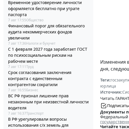
Временное удостоверение личности
оформляется бесплатно при утрате
паспорта
7 авг 17:55
Общество
Финансовый порог для обязательного
аудита некоммерческих фондов
увеличили
7 авг 17:36
Налоги и бухучет
С 1 февраля 2027 года заработает ГОСТ
по психосоциальным рискам на
рабочем месте
Изменения 
7 авг 17:11
Труд
дня, следую
Срок согласования заключения
контракта с единственным
Теги:
госзакуп
контрагентом сократили
юрлица
7 авг 16:55
Бизнес
Источник:
Си
ВС РФ признал лишение прав
Читать ГАРАНТ
незаконным при неизвестной личности
Подписать
водителя
Документы п
7 авг 16:37
Транспорт
Федеральный з
В РФ урегулировали вопросы
государствен
использования с/х земель для
Читайте такж