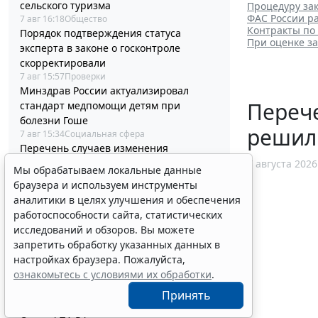
сельского туризма
Процедуру зак
ФАС России ра
7 авг 16:18
Общество
Контракты по
Порядок подтверждения статуса
При оценке з
эксперта в законе о госконтроле
скорректировали
7 авг 15:57
Проверки
Минздрав России актуализировал
Перече
стандарт медпомощи детям при
болезни Гоше
решил
7 авг 15:34
Социальная сфера
Перечень случаев изменения
существенных условий контракта
7 августа 2026
Мы обрабатываем локальные данные
решили дополнить
браузера и используем инструменты
7 авг 15:02
Бизнес
аналитики в целях улучшения и обеспечения
Гражданам напомнили о порядке
работоспособности сайта, статистических
налогообложения нежилых объектов на
исследований и обзоров. Вы можете
участках ИЖС
запретить обработку указанных данных в
7 авг 14:45
Налоги и бухучет
настройках браузера. Пожалуйста,
Минцифры России не собирается
ознакомьтесь с условиями их обработки
.
вводить ограничения на доступ детей в
соцсети
Принять
7 авг 14:20
Общество