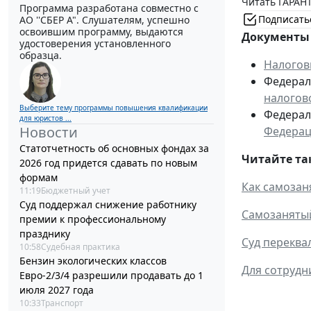
Читать ГАРАНТ
Программа разработана совместно с
Подписать
АО ''СБЕР А". Слушателям, успешно
освоившим программу, выдаются
Документы 
удостоверения установленного
образца.
Налогов
Федераль
налогов
Выберите тему программы повышения квалификации
Федераль
для юристов ...
Новости
Федера
Статотчетность об основных фондах за
Читайте та
2026 год придется сдавать по новым
формам
Как самозан
11:19
Бюджетный учет
Суд поддержал снижение работнику
Самозанятый
премии к профессиональному
празднику
Суд переква
10:58
Судебная практика
Бензин экологических классов
Для сотрудн
Евро-2/3/4 разрешили продавать до 1
июля 2027 года
10:33
Транспорт