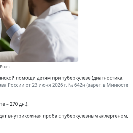
RF.com
инской помощи детям при туберкулезе (диагностика,
а России от 23 июня 2026 г. № 642н (зарег. в Минюсте
 – 270 дн.).
дят внутрикожная проба с туберкулезным аллергеном,