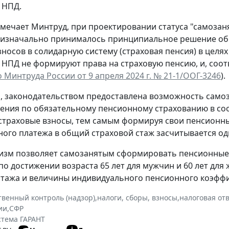
 НПД.
тмечает Минтруд, при проектировании статуса "самоза
изначально принималось принципиальное решение об 
носов в солидарную систему (страховая пенсия) в целях 
НПД не формируют права на страховую пенсию, и, соот
 Минтруда России от 9 апреля 2024 г. № 21-1/ООГ-3246
).
м, законодательством предоставлена возможность сам
ния по обязательному пенсионному страхованию в со
страховые взносы, тем самым формируя свои пенсионные
ого платежа в общий страховой стаж засчитывается оди
изм позволяет самозанятым сформировать пенсионные 
по достижении возраста 65 лет для мужчин и 60 лет д
стажа и величины индивидуального пенсионного коэффи
твенный контроль (надзор)
,
налоги, сборы, взносы
,
налоговая от
ии
,
СФР
стема ГАРАНТ