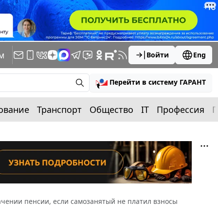
м
Войти
Eng
Перейти в систему ГАРАНТ
ование
Транспорт
Общество
IT
Профессия
П
ачении пенсии, если самозанятый не платил взносы