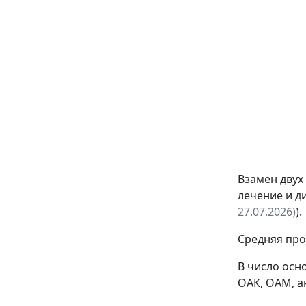
Взамен двух
лечение и д
27.07.2026)
).
Средняя про
В число осн
ОАК, ОАМ, а