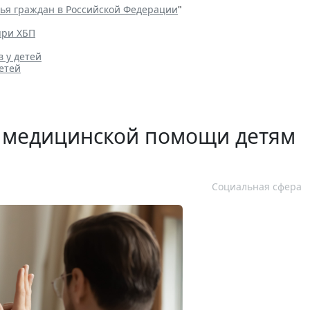
вья граждан в Российской Федерации
"
при ХБП
 у детей
етей
т медицинской помощи детям
Социальная сфера