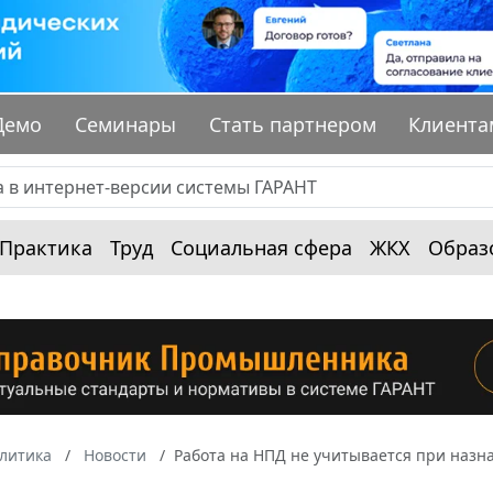
Демо
Семинары
Стать партнером
Клиента
Практика
Труд
Социальная сфера
ЖКХ
Образ
алитика
Новости
Работа на НПД не учитывается при назн