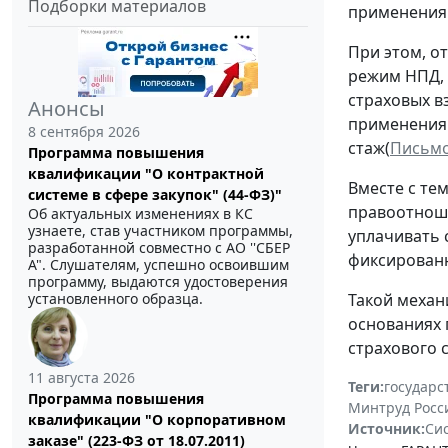
Подборки материалов
применения
При этом, о
режим НПД, 
страховых вз
Анонсы
применения 
8 сентября 2026
стаж(
Письмо
Программа повышения
квалификации "О контрактной
Вместе с те
системе в сфере закупок" (44-ФЗ)"
правоотноше
Об актуальных изменениях в КС
узнаете, став участником программы,
уплачивать 
разработанной совместно с АО ''СБЕР
фиксированн
А". Слушателям, успешно освоившим
программу, выдаются удостоверения
Такой механ
установленного образца.
основаниях 
страхового 
11 августа 2026
Теги:
государс
Программа повышения
Минтруд Росс
квалификации "О корпоративном
Источник:
Си
заказе" (223-ФЗ от 18.07.2011)