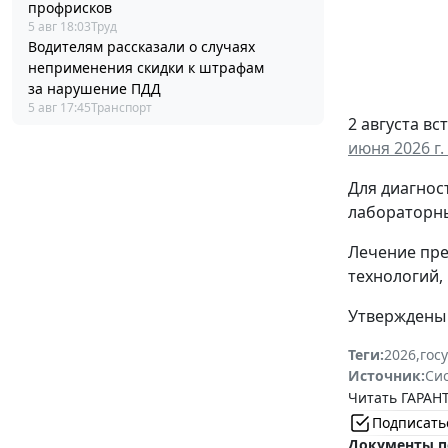
профрисков
5 авг 18:03
Труд
Водителям рассказали о случаях
неприменения скидки к штрафам
за нарушение ПДД
5 авг 17:45
Транспорт
2 августа в
июня 2026 г.
Для диагнос
лабораторны
Лечение пре
технологий,
Утверждены 
Теги:
2026
,
гос
Источник:
Си
Читать ГАРАНТ
Подписать
Документы п