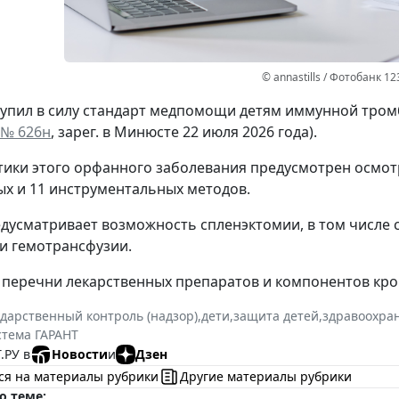
© annastills / Фотобанк 1
ступил в силу стандарт медпомощи детям иммунной тро
 № 626н
, зарег. в Минюсте 22 июля 2026 года).
тики этого орфанного заболевания предусмотрен осмотр
х и 11 инструментальных методов.
дусматривает возможность спленэктомии, в том числе 
 и гемотрансфузии.
перечни лекарственных препаратов и компонентов кро
ударственный контроль (надзор)
,
дети
,
защита детей
,
здравоохра
стема ГАРАНТ
.РУ в
Новости
и
Дзен
ся на материалы рубрики
Другие материалы рубрики
о теме: