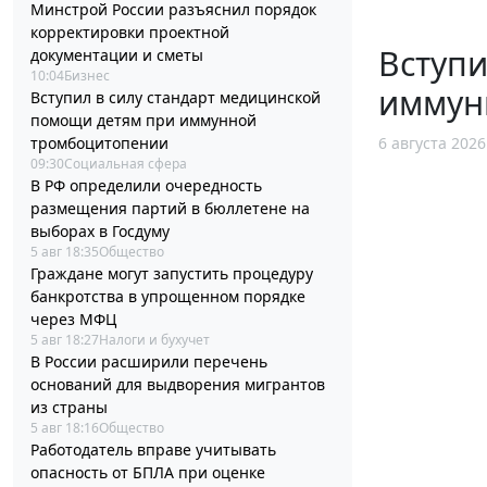
Минстрой России разъяснил порядок
корректировки проектной
Вступи
документации и сметы
10:04
Бизнес
иммун
Вступил в силу стандарт медицинской
помощи детям при иммунной
6 августа 2026
тромбоцитопении
09:30
Социальная сфера
В РФ определили очередность
размещения партий в бюллетене на
выборах в Госдуму
5 авг 18:35
Общество
Граждане могут запустить процедуру
банкротства в упрощенном порядке
через МФЦ
5 авг 18:27
Налоги и бухучет
В России расширили перечень
оснований для выдворения мигрантов
из страны
5 авг 18:16
Общество
Работодатель вправе учитывать
опасность от БПЛА при оценке