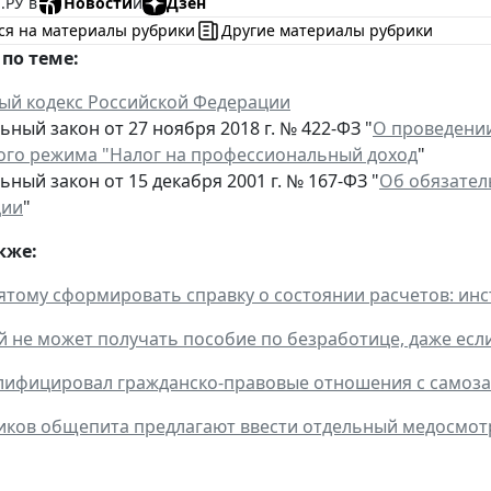
.РУ в
Новости
и
Дзен
ся на материалы рубрики
Другие материалы рубрики
по теме:
ый кодекс Российской Федерации
ный закон от 27 ноября 2018 г. № 422-ФЗ "
О проведении
ого режима "Налог на профессиональный доход
"
ный закон от 15 декабря 2001 г. № 167-ФЗ "
Об обязател
ции
"
кже:
ятому сформировать справку о состоянии расчетов: инс
 не может получать пособие по безработице, даже если
лифицировал гражданско-правовые отношения с самоз
иков общепита предлагают ввести отдельный медосмот