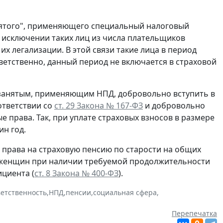
нятого", применяющего специальный налоговый
исключении таких лиц из числа плательщиков
их легализации. В этой связи такие лица в период
ветственно, данный период не включается в страховой
озанятым, применяющим НПД, добровольно вступить в
ответствии со
ст. 29 Закона № 167-ФЗ
и добровольно
 права. Так, при уплате страховых взносов в размере
н год.
права на страховую пенсию по старости на общих
ля женщин при наличии требуемой продолжительности
циента (
ст. 8 Закона № 400-ФЗ
).
ветственность
,
НПД
,
пенсии
,
социальная сфера
,
Перепечатка