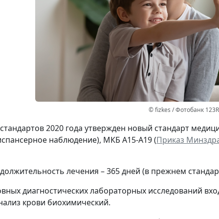
© fizkes / Фотобанк 123
 стандартов 2020 года утвержден новый стандарт медиц
испансерное наблюдение), МКБ А15-А19 (
Приказ Минздрав
должительность лечения – 365 дней (в прежнем стандарте
овных диагностических лабораторных исследований вхо
нализ крови биохимический.