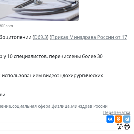
23RF.com
мбоцитопении (
D69.3
) (
Приказ Минздрава России от 17
 у 10 специалистов, перечислены более 30
с использованием видеоэндохирургических
ви.
нение
,
социальная сфера
,
физлица
,
Минздрав России
Перепечатка