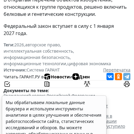
относящихся к группе продуктов, решено включить
белковые и генетические конструкции.
Федеральный закон вступает в силу с 1 января
2027 года.
Теги:
2026
,
авторское право
,
интеллектуальная собственность
,
информационная безопасность
,
информационные технологии
,
цифровая экономика
Источник:
Система ГАРАНТ
Перепечатка
Читать ГАРАНТ.РУ в
Новости
и
Дзен
Документы по теме:
Гражданский кодекс Российской Федерации
Читайте также:
Мы обрабатываем локальные данные
Расчет выплат за служебные изобретения начнут
браузера и используем инструменты
производить по-новому с осени
аналитики в целях улучшения и обеспечения
Товарный знак: способность вводить потребителя в
заблуждение как основание для отказа в регистрации
работоспособности сайта, статистических
Закон об ИИ – 2026: комплексное регулирование уступило
исследований и обзоров. Вы можете
место поддержке больших моделей?
запретить обработку указанных данных в