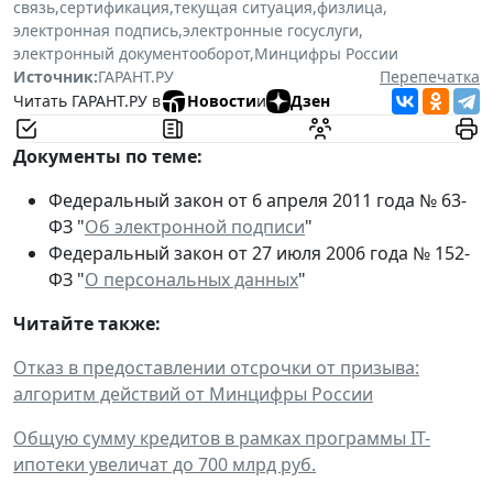
связь
,
сертификация
,
текущая ситуация
,
физлица
,
электронная подпись
,
электронные госуслуги
,
электронный документооборот
,
Минцифры России
Источник:
ГАРАНТ.РУ
Перепечатка
Читать ГАРАНТ.РУ в
Новости
и
Дзен
Документы по теме:
Федеральный закон от 6 апреля 2011 года № 63-
ФЗ "
Об электронной подписи
"
Федеральный закон от 27 июля 2006 года № 152-
ФЗ "
О персональных данных
"
Читайте также:
Отказ в предоставлении отсрочки от призыва:
алгоритм действий от Минцифры России
Общую сумму кредитов в рамках программы IТ-
ипотеки увеличат до 700 млрд руб.