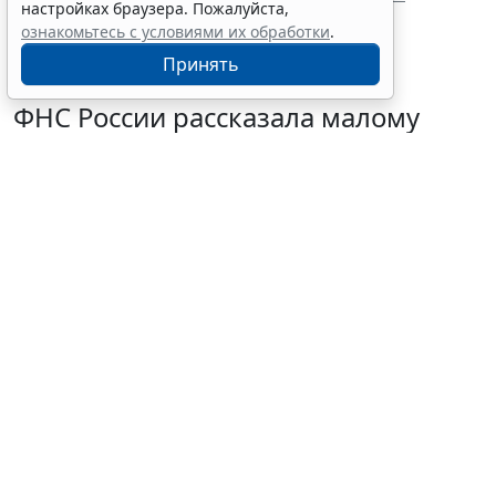
настройках браузера. Пожалуйста,
механизма топливного демпфера
ознакомьтесь с условиями их обработки
.
Принять
ФНС России рассказала малому
бизнесу о порядке упрощенной
ликвидации компании
7 августа 2026 18:16
Налоги и бухучет