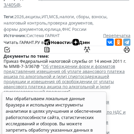
3/405@
.
Теги:
2026
,
акцизы
,
ИП
,
МСБ
,
налоги, сборы, взносы
,
налоговый контроль
,
проверка документов
,
формы документов
,
юрлица
,
ФНС России
Источник:
Система ГАРАНТ
Перепечатка
Читать ГАРАНТ.РУ в
Новости
и
Дзен
Документы по теме:
Приказ Федеральной налоговой службы от 14 июня 2011 г.
№ ММВ-7-3/367@ "
Об утверждении форм и форматов
представления извещения об уплате авансового платежа
акциза по алкогольной и (или) спиртосодержащей
продукции и извещения об освобождении от уплаты
авансового платежа акциза по алкогольной и (или)
спиртосодержащей продукции
"
Читайте также:
Мы обрабатываем локальные данные
Сроки уплаты акциза на некоторые виды алкоголя
браузера и используем инструменты
продлили до 28 декабря
аналитики в целях улучшения и обеспечения
ФНС России утвердила новую форму декларации по НДС и
акцизам при импорте из ЕАЭС
работоспособности сайта, статистических
Глава государства утвердил поправки в НК РФ для
исследований и обзоров. Вы можете
стабилизации топливного рынка
запретить обработку указанных данных в
Парламентарии приняли поправки о расширении