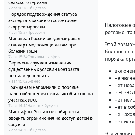
сельского туризма
7 авг 16:18
Общество
Порядок подтверждения статуса
эксперта в законе о госконтроле
Налоговые о
скорректировали
регламента 
7 авг 15:57
Проверки
Минздрав России актуализировал
Этой возмож
стандарт медпомощи детям при
больше не н
болезни Гоше
7 авг 15:34
Социальная сфера
порядка орг
Перечень случаев изменения
существенных условий контракта
включен
решили дополнить
не явля
7 авг 15:02
Бизнес
нет нез
Гражданам напомнили о порядке
в ЕГРЮЛ
налогообложения нежилых объектов на
нет неи
участках ИЖС
7 авг 14:45
Налоги и бухучет
нет в с
Минцифры России не собирается
не нахо
вводить ограничения на доступ детей в
нет иск
соцсети
7 авг 14:20
Общество
Эти условия