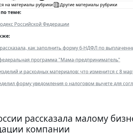
ся на материалы рубрики
Другие материалы рубрики
по теме:
одекс Российской Федерации
кже:
рассказала, как заполнить форму 6-НДФЛ по выплачен
 федеральная программа "Мама-предприниматель"
изделий и расходных материалов: что изменится с 8 мар
делил форму уведомления о налоговом вычете для со
ссии рассказала малому бизн
дации компании