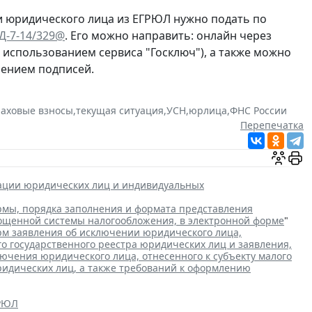
и юридического лица из ЕГРЮЛ нужно подать по
ЕД-7-14/329@
. Его можно направить: онлайн через
с использованием сервиса "Госключ"), а также можно
рением подписей.
раховые взносы
,
текущая ситуация
,
УСН
,
юрлица
,
ФНС России
Перепечатка
рации юридических лиц и индивидуальных
мы, порядка заполнения и формата представления
рощенной системы налогообложения, в электронной форме
"
м заявления об исключении юридического лица,
го государственного реестра юридических лиц и заявления,
чения юридического лица, отнесенного к субъекту малого
ридических лиц, а также требований к оформлению
ГРЮЛ