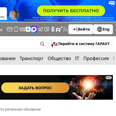
м
Войти
Eng
Перейти в систему ГАРАНТ
ование
Транспорт
Общество
IT
Профессия
П
 по регионам обновили