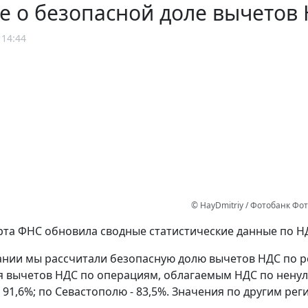
е о безопасной доле вычетов
 14:44
© HayDmitriy / Фотобанк Фо
рта ФНС обновила сводные статистические данные по Н
ании мы рассчитали безопасную долю вычетов НДС по рег
я вычетов НДС по операциям, облагаемым НДС по ненулев
- 91,6%; по Севастополю - 83,5%. Значения по другим р