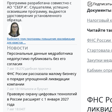
Программа разработана совместно с
Подписать
АО ''СБЕР А". Слушателям, успешно
Документы 
освоившим программу, выдаются
удостоверения установленного
Налоговый к
образца.
Читайте та
Выберите тему программы повышения квалификации
ФНС России 
для юристов ...
Новости
Стартовала
Персональные данные медработника
недопустимо публиковать без его
Закупки мед
согласия
7 авг 18:27
Судебная практика
Кабмин опре
ФНС России рассказала малому бизнесу
о порядке упрощенной ликвидации
компании
7 авг 18:16
Налоги и бухучет
Правовую охрану цифровых технологий
ФНС Ро
в России расширят с 1 января 2027
года
ликви
7 авг 18:04
IT