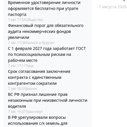
Временное удостоверение личности
7 августа 2026
оформляется бесплатно при утрате
паспорта
7 авг 17:55
Общество
Финансовый порог для обязательного
аудита некоммерческих фондов
увеличили
7 авг 17:36
Налоги и бухучет
С 1 февраля 2027 года заработает ГОСТ
по психосоциальным рискам на
рабочем месте
7 авг 17:11
Труд
Срок согласования заключения
контракта с единственным
контрагентом сократили
7 авг 16:55
Бизнес
ВС РФ признал лишение прав
незаконным при неизвестной личности
водителя
7 авг 16:37
Транспорт
В РФ урегулировали вопросы
использования с/х земель для