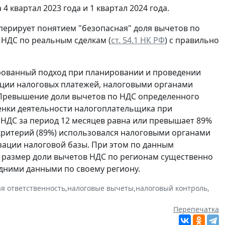
 квартал 2023 года и 1 квартал 2024 года.
перирует понятием "безопасная" доля вычетов по
 НДС по реальным сделкам (
ст. 54.1 НК РФ
) с правильно
рованный подход при планировании и проведении
ции налоговых платежей, налоговыми органами
 Превышение доли вычетов по НДС определенного
енки деятельности налогоплательщика при
 НДС за период 12 месяцев равна или превышает 89%
критерий (89%) использовался налоговыми органами
зации налоговой базы. При этом по данным
 размер доли вычетов НДС по регионам существенно
едними данными по своему региону.
ая ответственность
,
налоговые вычеты
,
налоговый контроль
,
Перепечатка