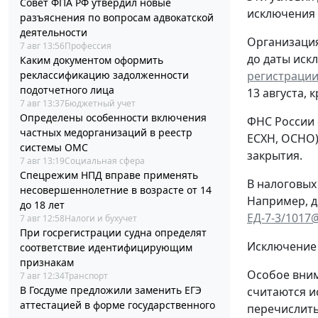
Совет ФПА РФ утвердил новые
исключения
разъяснения по вопросам адвокатской
деятельности
Организация
7 авг 13:56
Профессия
до даты иск
Каким документом оформить
регистрации
реклассификацию задолженности
подотчетного лица
13 августа, 
7 авг 13:37
Бюджетный учет
Определены особенности включения
ФНС России 
частных медорганизаций в реестр
ЕСХН, ОСНО)
системы ОМС
закрытия.
7 авг 13:19
Социальная сфера
Спецрежим НПД вправе применять
В налоговых
несовершеннолетние в возрасте от 14
Например, д
до 18 лет
ЕД-7-3/1017
7 авг 12:58
Налоги и бухучет
При госрегистрации судна определят
Исключение 
соответствие идентифицирующим
признакам
Особое вним
7 авг 12:34
Транспорт
В Госдуме предложили заменить ЕГЭ
считаются и
аттестацией в форме государственного
перечислить