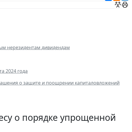
ным нерезидентам дивидендам
та 2024 года
глашения о защите и поощрении капиталовложений
есу о порядке упрощенной