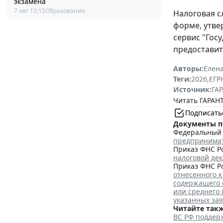
экзамена
7 авг 12:15
Образование
Налоговая с
форме, утв
сервис "Гос
предоставит
Авторы:
Елена
Теги:
2026
,
ЕГ
Источник:
ГАР
Читать ГАРАНТ
Подписать
Документы п
Федеральный з
предпринима
Приказ ФНС Ро
налоговой де
Приказ ФНС Ро
отнесенного к
содержащего 
или среднего
указанных за
Читайте такж
ВС РФ поддерж