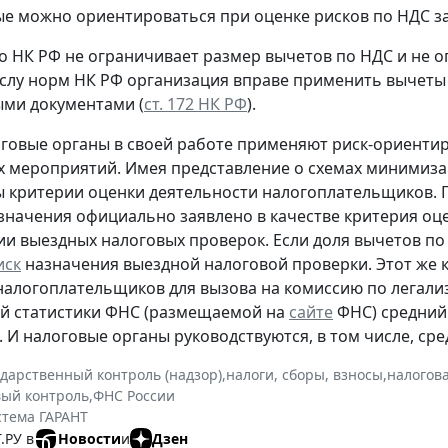
ые можно ориентироваться при оценке рисков по НДС за 4
о НК РФ не ограничивает размер вычетов по НДС и не о
слу норм НК РФ организация вправе применить вычеты
ми документами (
ст. 172 НК РФ
).
говые органы в своей работе применяют риск-ориенти
 мероприятий. Имея представление о схемах минимиза
 критерии оценки деятельности налогоплательщиков.
значения официально заявлено в качестве критерия оц
и выездных налоговых проверок. Если доля вычетов по
иск
назначения выездной налоговой проверки. Этот же 
налогоплательщиков для вызова на комиссию по легали
й статистики ФНС (размещаемой на
сайте
ФНС) средний
. И налоговые органы руководствуются, в том числе, ср
ударственный контроль (надзор)
,
налоги, сборы, взносы
,
налогов
ый контроль
,
ФНС России
стема ГАРАНТ
.РУ в
Новости
и
Дзен