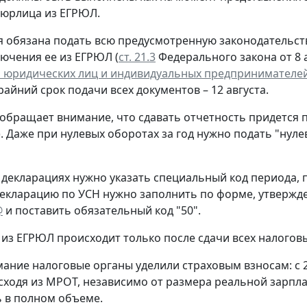
 юрлица из ЕГРЮЛ.
 обязана подать всю предусмотренную законодательств
лючения ее из ЕГРЮЛ (
ст. 21.3
Федерального закона от 8 а
 юридических лиц и индивидуальных предпринимателе
крайний срок подачи всех документов – 12 августа.
обращает внимание, что сдавать отчетность придется 
. Даже при нулевых оборотах за год нужно подать "нул
 декларациях нужно указать специальный код периода
екларацию по УСН нужно заполнить по форме, утверж
@
и поставить обязательный код "50".
из ЕГРЮЛ происходит только после сдачи всех налогов
ание налоговые органы уделили страховым взносам: с 
сходя из МРОТ, независимо от размера реальной зарпла
 в полном объеме.