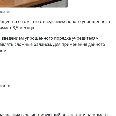
3RF.com
щество о том, что с введением нового упрощенного
мает 3,5 месяца.
С введением упрощенного порядка учредителям
авлять сложные балансы. Для применения данного
иям:
ности;
.
заявления в регистрирующий орган, так и на момент