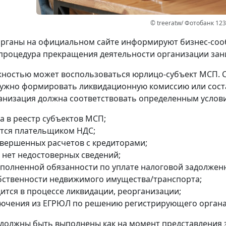
© treeratw/ Фотобанк 12
рганы на официальном сайте информируют бизнес-сооб
процедура прекращения деятельности организации зани
ностью может воспользоваться юрлицо-субъект МСП. 
ужно формировать ликвидационную комиссию или сост
анизация должна соответствовать определенным услов
а в реестр субъектов МСП;
ется плательщиком НДС;
авершенных расчетов с кредиторами;
 нет недостоверных сведений;
сполненной обязанности по уплате налоговой задолжен
обственности недвижимого имущества/транспорта;
дится в процессе ликвидации, реорганизации;
лючения из ЕГРЮЛ по решению регистрирующего органа
 должны быть выполнены как на момент представления 