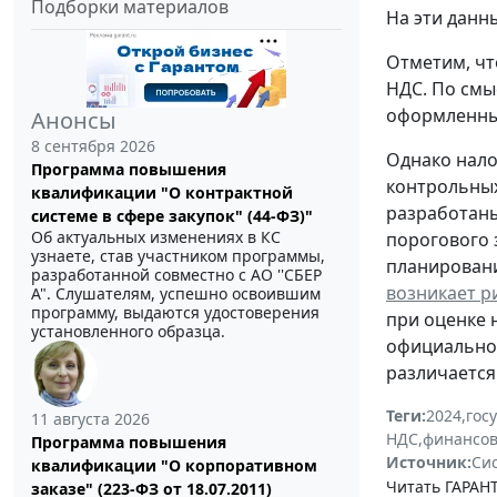
Подборки материалов
На эти данн
Отметим, чт
НДС. По смы
оформленны
Анонсы
8 сентября 2026
Однако нало
Программа повышения
контрольных
квалификации "О контрактной
разработаны
системе в сфере закупок" (44-ФЗ)"
Об актуальных изменениях в КС
порогового 
узнаете, став участником программы,
планировани
разработанной совместно с АО ''СБЕР
возникает р
А". Слушателям, успешно освоившим
программу, выдаются удостоверения
при оценке 
установленного образца.
официально
различается
Теги:
2024
,
гос
11 августа 2026
НДС
,
финансов
Программа повышения
Источник:
Си
квалификации "О корпоративном
Читать ГАРАНТ
заказе" (223-ФЗ от 18.07.2011)