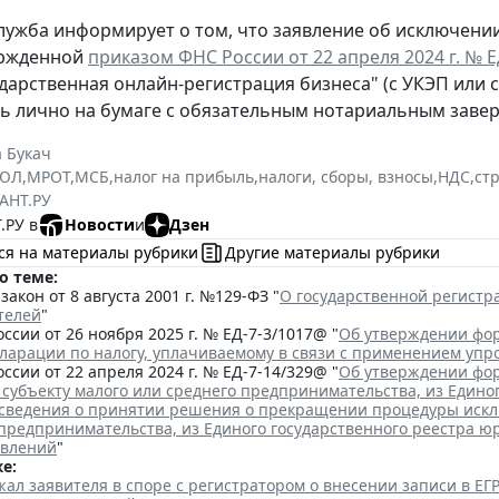
лужба информирует о том, что заявление об исключени
ержденной
приказом ФНС России от 22 апреля 2024 г. № 
ударственная онлайн-регистрация бизнеса" (с УКЭП или 
ь лично на бумаге с обязательным нотариальным заве
 Букач
РЮЛ
,
МРОТ
,
МСБ
,
налог на прибыль
,
налоги, сборы, взносы
,
НДС
,
ст
АНТ.РУ
.РУ в
Новости
и
Дзен
ся на материалы рубрики
Другие материалы рубрики
о теме:
акон от 8 августа 2001 г. №129-ФЗ "
О государственной регист
телей
"
ссии от 26 ноября 2025 г. № ЕД-7-3/1017@ "
Об утверждении фор
кларации по налогу, уплачиваемому в связи с применением уп
ссии от 22 апреля 2024 г. № ЕД-7-14/329@ "
Об утверждении фор
 субъекту малого или среднего предпринимательства, из Едино
сведения о принятии решения о прекращении процедуры исклю
 предпринимательства, из Единого государственного реестра ю
явлений
"
е:
ал заявителя в споре с регистратором о внесении записи в Е