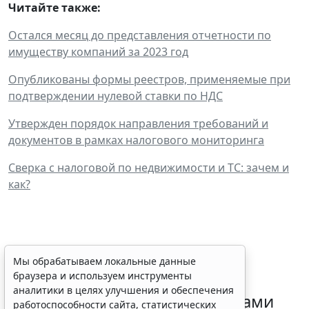
Читайте также:
Остался месяц до представления отчетности по
имуществу компаний за 2023 год
Опубликованы формы реестров, применяемые при
подтверждении нулевой ставки по НДС
Утвержден порядок направления требований и
документов в рамках налогового мониторинга
Сверка с налоговой по недвижимости и ТС: зачем и
как?
ФНС России рассказала
Мы обрабатываем локальные данные
браузера и используем инструменты
налогоплательщикам об
аналитики в целях улучшения и обеспечения
изменениях в работе с акцизами
работоспособности сайта, статистических