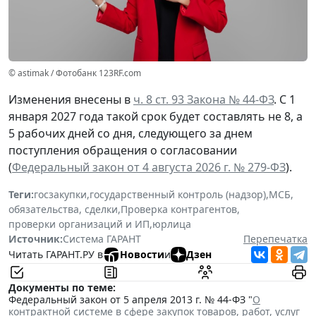
© astimak / Фотобанк 123RF.com
Изменения внесены в
ч. 8 ст. 93 Закона № 44-ФЗ
. С 1
января 2027 года такой срок будет составлять не 8, а
5 рабочих дней со дня, следующего за днем
поступления обращения о согласовании
(
Федеральный закон от 4 августа 2026 г. № 279-ФЗ
).
Теги:
госзакупки
,
государственный контроль (надзор)
,
МСБ
,
обязательства, сделки
,
Проверка контрагентов
,
проверки организаций и ИП
,
юрлица
Источник:
Система ГАРАНТ
Перепечатка
Читать ГАРАНТ.РУ в
Новости
и
Дзен
Документы по теме:
Федеральный закон от 5 апреля 2013 г. № 44-ФЗ "
О
контрактной системе в сфере закупок товаров, работ, услуг