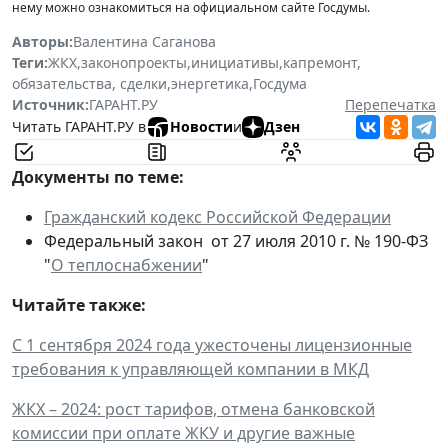
нему можно ознакомиться на официальном сайте Госдумы.
Авторы:
Валентина Саганова
Теги:
ЖКХ
,
законопроекты
,
инициативы
,
капремонт
,
обязательства, сделки
,
энергетика
,
Госдума
Источник:
ГАРАНТ.РУ
Перепечатка
Читать ГАРАНТ.РУ в
Новости
и
Дзен
Документы по теме:
Гражданский кодекс Российской Федерации
Федеральный закон от 27 июля 2010 г. № 190-ФЗ
"
О теплоснабжении
"
Читайте также:
С 1 сентября 2024 года ужесточены лицензионные
требования к управляющей компании в МКД
ЖКХ – 2024: рост тарифов, отмена банковской
комиссии при оплате ЖКУ и другие важные