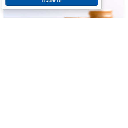
Принять
© ujiha / Фотобанк 123RF.com
Утверждены
общие требования
к организации и
осуществлению регионального госконтроля
(надзора) за реализацией инвестиционных
программ организаций теплоснабжения (кроме
программ, утверждаемых в соответствии с
законодательством об электроэнергетике).
Предметом госконтроля (надзора) является
соблюдение требований (
Постановление
Правительства РФ от 30 мая 2026 г. № 655
):