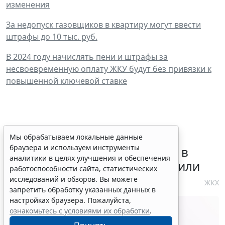
изменения
За недопуск газовщиков в квартиру могут ввести
штрафы до 10 тыс. руб.
В 2024 году начислять пени и штрафы за
несвоевременную оплату ЖКУ будут без привязки к
повышенной ключевой ставке
Требования к контролю
Мы обрабатываем локальные данные
браузера и используем инструменты
реализации инвестпрограмм в
аналитики в целях улучшения и обеспечения
сфере теплоснабжения уточнили
работоспособности сайта, статистических
исследований и обзоров. Вы можете
4 августа 2026 10:58
ЖКХ
запретить обработку указанных данных в
настройках браузера. Пожалуйста,
ознакомьтесь с условиями их обработки
.