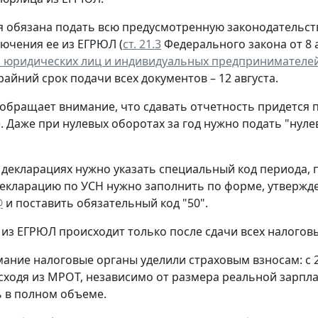
 обязана подать всю предусмотренную законодательств
лючения ее из ЕГРЮЛ (
ст. 21.3
Федерального закона от 8 а
 юридических лиц и индивидуальных предпринимателе
крайний срок подачи всех документов – 12 августа.
обращает внимание, что сдавать отчетность придется 
. Даже при нулевых оборотах за год нужно подать "нул
 декларациях нужно указать специальный код периода
екларацию по УСН нужно заполнить по форме, утверж
@
и поставить обязательный код "50".
из ЕГРЮЛ происходит только после сдачи всех налогов
ание налоговые органы уделили страховым взносам: с 
сходя из МРОТ, независимо от размера реальной зарпла
 в полном объеме.