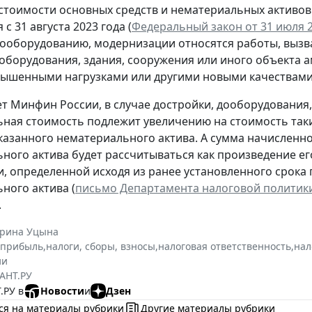
стоимости основных средств и нематериальных активов 
с 31 августа 2023 года (
Федеральный закон от 31 июля 2
дооборудованию, модернизации относятся работы, выз
оборудования, здания, сооружения или иного объекта 
вышенными нагрузками или другими новыми качествами
ет Минфин России, в случае достройки, дооборудования
ная стоимость подлежит увеличению на стоимость таки
казанного нематериального актива. А сумма начисленн
ного актива будет рассчитываться как произведение е
, определенной исходя из ранее установленного срока 
ного актива (
письмо Департамента налоговой политики 
.
ерина Уцына
 прибыль
,
налоги, сборы, взносы
,
налоговая ответственность
,
нал
ии
АНТ.РУ
.РУ в
Новости
и
Дзен
ся на материалы рубрики
Другие материалы рубрики