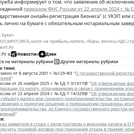
лужба информирует о том, что заявление об исключени
ержденной
приказом ФНС России от 22 апреля 2024 г. № 
ударственная онлайн-регистрация бизнеса" (с УКЭП или 
ь лично на бумаге с обязательным нотариальным заве
 Букач
РЮЛ
,
МРОТ
,
МСБ
,
налог на прибыль
,
налоги, сборы, взносы
,
НДС
,
ст
АНТ.РУ
.РУ в
Новости
и
Дзен
ся на материалы рубрики
Другие материалы рубрики
о теме:
акон от 8 августа 2001 г. №129-ФЗ "
О государственной регист
телей
"
ссии от 26 ноября 2025 г. № ЕД-7-3/1017@ "
Об утверждении фор
кларации по налогу, уплачиваемому в связи с применением уп
ссии от 22 апреля 2024 г. № ЕД-7-14/329@ "
Об утверждении фор
 субъекту малого или среднего предпринимательства, из Едино
сведения о принятии решения о прекращении процедуры исклю
 предпринимательства, из Единого государственного реестра ю
явлений
"
е:
ал заявителя в споре с регистратором о внесении записи в Е
аключить трудовой договор при признании отказа в приеме нез