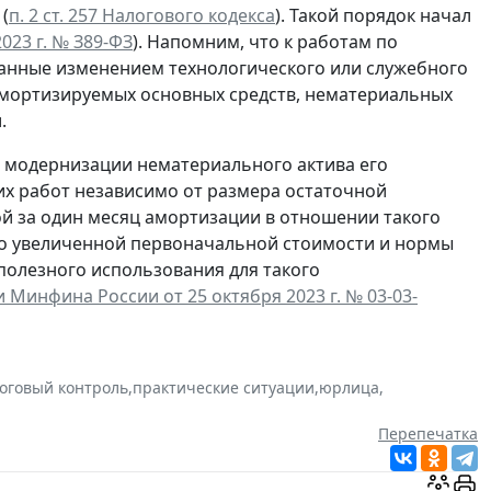
(
п. 2 ст. 257 Налогового кодекса
). Такой порядок начал
023 г. № З89-ФЗ
). Напомним, что к работам по
ванные изменением технологического или служебного
амортизируемых основных средств, нематериальных
.
, модернизации нематериального актива его
х работ независимо от размера остаточной
ой за один месяц амортизации в отношении такого
го увеличенной первоначальной стоимости и нормы
полезного использования для такого
Минфина России от 25 октября 2023 г. № 03-03-
оговый контроль
,
практические ситуации
,
юрлица
,
Перепечатка