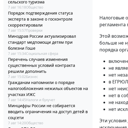
сельского туризма
7 авг 16:18
Общество
Порядок подтверждения статуса
Налоговые о
эксперта в законе о госконтроле
регламента 
скорректировали
7 авг 15:57
Проверки
Этой возмож
Минздрав России актуализировал
стандарт медпомощи детям при
больше не н
болезни Гоше
порядка орг
7 авг 15:34
Социальная сфера
Перечень случаев изменения
включен
существенных условий контракта
не явля
решили дополнить
нет нез
7 авг 15:02
Бизнес
в ЕГРЮЛ
Гражданам напомнили о порядке
нет неи
налогообложения нежилых объектов на
участках ИЖС
нет в с
7 авг 14:45
Налоги и бухучет
не нахо
Минцифры России не собирается
нет иск
вводить ограничения на доступ детей в
соцсети
Эти условия
7 авг 14:20
Общество
исключения