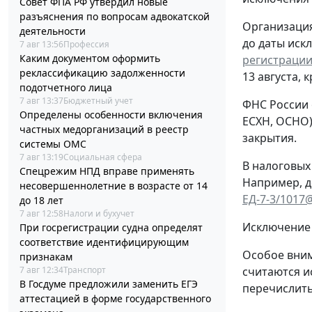
Совет ФПА РФ утвердил новые
разъяснения по вопросам адвокатской
Организация
деятельности
до даты иск
7 авг 13:56
Профессия
Каким документом оформить
регистрации
реклассификацию задолженности
13 августа, 
подотчетного лица
7 авг 13:37
Бюджетный учет
ФНС России 
Определены особенности включения
ЕСХН, ОСНО)
частных медорганизаций в реестр
закрытия.
системы ОМС
7 авг 13:19
Социальная сфера
В налоговых
Спецрежим НПД вправе применять
Например, д
несовершеннолетние в возрасте от 14
ЕД-7-3/1017
до 18 лет
7 авг 12:58
Налоги и бухучет
Исключение 
При госрегистрации судна определят
соответствие идентифицирующим
Особое вним
признакам
7 авг 12:34
Транспорт
считаются и
В Госдуме предложили заменить ЕГЭ
перечислить
аттестацией в форме государственного