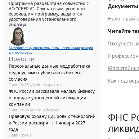
Программа разработана совместно с
Документы 
АО ''СБЕР А". Слушателям, успешно
освоившим программу, выдаются
Налоговый к
удостоверения установленного
образца.
Читайте та
Что учесть 
Выберите тему программы повышения квалификации
для юристов ...
Профессиона
Новости
Персональные данные медработника
Масштабные 
недопустимо публиковать без его
согласия
Как подтвер
7 авг 18:27
Судебная практика
ФНС России рассказала малому бизнесу
о порядке упрощенной ликвидации
компании
7 авг 18:16
Налоги и бухучет
ФНС Ро
Правовую охрану цифровых технологий
в России расширят с 1 января 2027
ликви
года
7 авг 18:04
IT