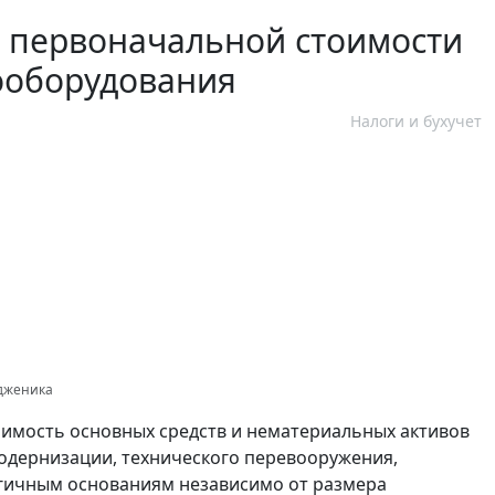
 первоначальной стоимости
ооборудования
Налоги и бухучет
одженика
оимость основных средств и нематериальных активов
модернизации, технического перевооружения,
гичным основаниям независимо от размера