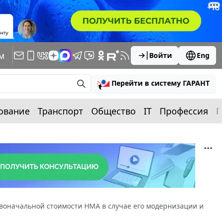
м
Войти
Eng
Перейти в систему ГАРАНТ
ование
Транспорт
Общество
IT
Профессия
П
воначальной стоимости НМА в случае его модернизации и