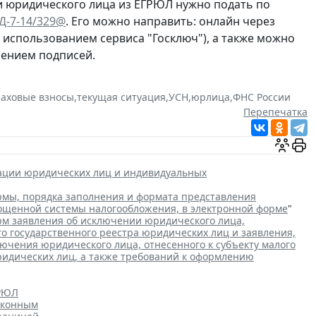
и юридического лица из ЕГРЮЛ нужно подать по
ЕД-7-14/329@
. Его можно направить: онлайн через
с использованием сервиса "Госключ"), а также можно
рением подписей.
раховые взносы
,
текущая ситуация
,
УСН
,
юрлица
,
ФНС России
Перепечатка
рации юридических лиц и индивидуальных
мы, порядка заполнения и формата представления
рощенной системы налогообложения, в электронной форме
"
м заявления об исключении юридического лица,
го государственного реестра юридических лиц и заявления,
чения юридического лица, отнесенного к субъекту малого
ридических лиц, а также требований к оформлению
ГРЮЛ
аконным