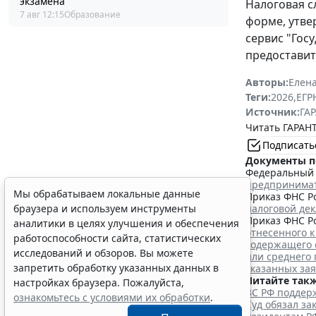
экзамена
Налоговая с
7 авг 12:15
Образование
форме, утв
сервис "Гос
предоставит
Авторы:
Елена
Теги:
2026
,
ЕГ
Источник:
ГАР
Читать ГАРАНТ
Подписать
Документы п
Федеральный з
предпринима
Мы обрабатываем локальные данные
Приказ ФНС Ро
налоговой де
браузера и используем инструменты
Приказ ФНС Ро
аналитики в целях улучшения и обеспечения
отнесенного к
работоспособности сайта, статистических
содержащего 
исследований и обзоров. Вы можете
или среднего
запретить обработку указанных данных в
указанных за
Читайте такж
настройках браузера. Пожалуйста,
ВС РФ поддерж
ознакомьтесь с условиями их обработки
.
Суд обязал з