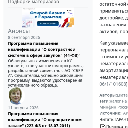
Подборки материалов
остаточной 
применяться 
достройке, 
назначения 
Анонсы
активов, по
8 сентября 2026
Как указыва
Программа повышения
квалификации "О контрактной
первоначаль
системе в сфере закупок" (44-ФЗ)"
стоимости у
Об актуальных изменениях в КС
нематериаль
узнаете, став участником программы,
амортизации
разработанной совместно с АО ''СБЕР
А". Слушателям, успешно освоившим
нематериаль
программу, выдаются удостоверения
06/1/101608
)
установленного образца.
Авторы:
Екат
Теги:
налог на
Минфин Росс
11 августа 2026
Источник:
ГАР
Программа повышения
Читать ГАРАНТ
квалификации "О корпоративном
заказе" (223-ФЗ от 18.07.2011)
Подписать