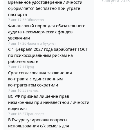
7 августа 2026
Временное удостоверение личности
оформляется бесплатно при утрате
паспорта
7 авг 17:55
Общество
Финансовый порог для обязательного
аудита некоммерческих фондов
увеличили
7 авг 17:36
Налоги и бухучет
С 1 февраля 2027 года заработает ГОСТ
по психосоциальным рискам на
рабочем месте
7 авг 17:11
Труд
Срок согласования заключения
контракта с единственным
контрагентом сократили
7 авг 16:55
Бизнес
ВС РФ признал лишение прав
незаконным при неизвестной личности
водителя
7 авг 16:37
Транспорт
В РФ урегулировали вопросы
использования с/х земель для