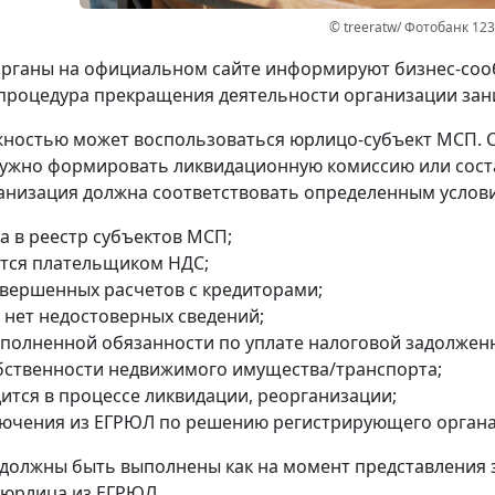
© treeratw/ Фотобанк 12
рганы на официальном сайте информируют бизнес-сооб
процедура прекращения деятельности организации зани
ностью может воспользоваться юрлицо-субъект МСП. 
ужно формировать ликвидационную комиссию или сост
анизация должна соответствовать определенным услов
а в реестр субъектов МСП;
ется плательщиком НДС;
авершенных расчетов с кредиторами;
 нет недостоверных сведений;
сполненной обязанности по уплате налоговой задолжен
обственности недвижимого имущества/транспорта;
дится в процессе ликвидации, реорганизации;
лючения из ЕГРЮЛ по решению регистрирующего органа
 должны быть выполнены как на момент представления 
 юрлица из ЕГРЮЛ.