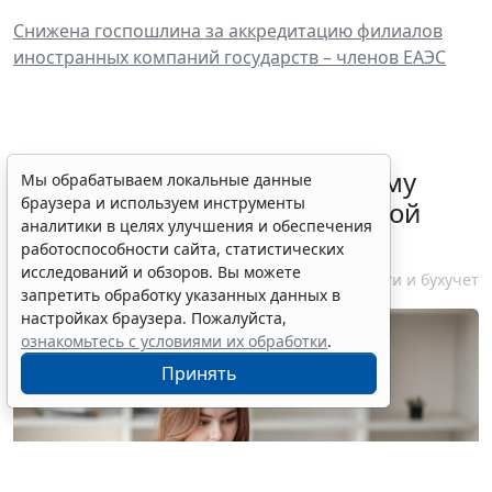
Снижена госпошлина за аккредитацию филиалов
иностранных компаний государств – членов ЕАЭС
ФНС России рассказала малому
Мы обрабатываем локальные данные
браузера и используем инструменты
бизнесу о порядке упрощенной
аналитики в целях улучшения и обеспечения
ликвидации компании
работоспособности сайта, статистических
исследований и обзоров. Вы можете
7 августа 2026 18:16
Налоги и бухучет
запретить обработку указанных данных в
настройках браузера. Пожалуйста,
ознакомьтесь с условиями их обработки
.
Принять