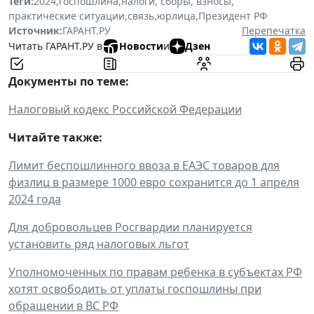
Теги:
2024
,
госпошлина
,
налоги, сборы, взносы
,
практические ситуации
,
связь
,
юрлица
,
Президент РФ
Источник:
ГАРАНТ.РУ
Перепечатка
Читать ГАРАНТ.РУ в
Новости
и
Дзен
Документы по теме:
Налоговый кодекс Российской Федерации
Читайте также:
Лимит беспошлинного ввоза в ЕАЭС товаров для
физлиц в размере 1000 евро сохранится до 1 апреля
2024 года
Для добровольцев Росгвардии планируется
установить ряд налоговых льгот
Уполномоченных по правам ребенка в субъектах РФ
хотят освободить от уплаты госпошлины при
обращении в ВС РФ