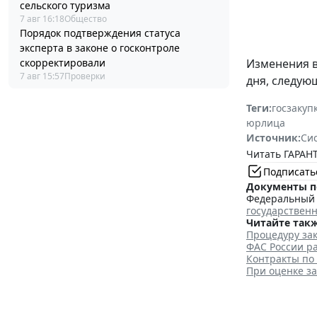
сельского туризма
7 авг 16:18
Общество
Порядок подтверждения статуса
эксперта в законе о госконтроле
скорректировали
Изменения 
7 авг 15:57
Проверки
дня, следую
Теги:
госзакуп
юрлица
Источник:
Си
Читать ГАРАНТ
Подписать
Документы п
Федеральный з
государствен
Читайте такж
Процедуру зак
ФАС России ра
Контракты по
При оценке з