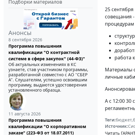
Подборки материалов
25 сентября
совещания -
процедурам 
Анонсы
структу
8 сентября 2026
контрол
Программа повышения
доработ
квалификации "О контрактной
работа 
системе в сфере закупок" (44-ФЗ)"
Об актуальных изменениях в КС
Материалы с
узнаете, став участником программы,
разработанной совместно с АО ''СБЕР
личные каби
А". Слушателям, успешно освоившим
программу, выдаются удостоверения
Анонсирован
установленного образца.
А с 12:00 3
регламентны
11 августа 2026
Теги:
бюджет
,
Программа повышения
Источник:
Си
квалификации "О корпоративном
заказе" (223-ФЗ от 18.07.2011)
Читать ГАРАНТ