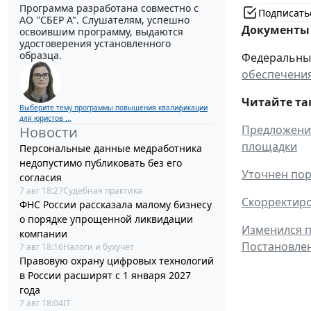
Программа разработана совместно с
Подписать
АО ''СБЕР А". Слушателям, успешно
Документы 
освоившим программу, выдаются
удостоверения установленного
образца.
Федеральный 
обеспечения
Читайте та
Выберите тему программы повышения квалификации
для юристов ...
Предложение
Новости
площадки
Персональные данные медработника
недопустимо публиковать без его
Уточнен пор
согласия
7 авг 18:27
Судебная практика
Скорректиро
ФНС России рассказала малому бизнесу
о порядке упрощенной ликвидации
Изменился п
компании
Постановле
7 авг 18:16
Налоги и бухучет
Правовую охрану цифровых технологий
в России расширят с 1 января 2027
года
7 авг 18:04
IT