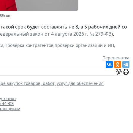
3RF.com
а такой срок будет составлять не 8, а 5 рабочих дней со
едеральный закон от 4 августа 2026 г. № 279-ФЗ
).
ки
,
Проверка контрагентов
,
проверки организаций и ИП
,
Перепечатка
ре закупок товаров, работ, услуг для обеспечения
 уточнят
о 44-ФЗ
ставщиком