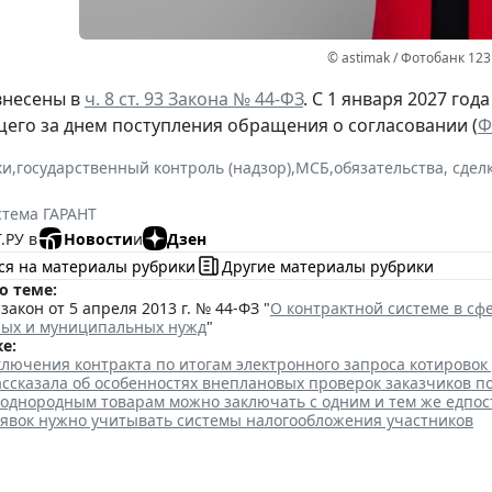
© astimak / Фотобанк 12
внесены в
ч. 8 ст. 93 Закона № 44-ФЗ
. С 1 января 2027 год
щего за днем поступления обращения о согласовании (
Ф
ки
,
государственный контроль (надзор)
,
МСБ
,
обязательства, сдел
стема ГАРАНТ
.РУ в
Новости
и
Дзен
ся на материалы рубрики
Другие материалы рубрики
о теме:
акон от 5 апреля 2013 г. № 44-ФЗ "
О контрактной системе в сфе
ных и муниципальных нужд
"
е:
лючения контракта по итогам электронного запроса котировок
ссказала об особенностях внеплановых проверок заказчиков п
 однородным товарам можно заключать с одним и тем же едпо
аявок нужно учитывать системы налогообложения участников