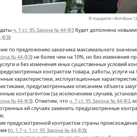
© mayaporto / Фотобанк 1
 даты
ч. 1 ст. 95 Закона № 44-ФЗ
будет дополнена новыми 
9-ФЗ
):
ние по предложению заказчика максимального значения
акона № 44-ФЗ
) не более чем на 10%, но без изменения 
услуги и без изменения иных существенных условий кон
редусмотренных контрактом товара, работы, услуги на т
енные характеристики, эксплуатационные характеристи
ристиками, предусмотренными описанием объекта закуп
енным контрагентом (за исключением случаев, установ
акона № 44-ФЗ
). Отметим, что
ч. 7 ст. 95 Закона № 44-ФЗ
, 
отренных ей случаях заменить предусмотренные контракт
я;
ие предусмотренной контрактом страны происхождения
ме (
п. 1.7 ч. 1 ст. 95 Закона № 44-ФЗ
);