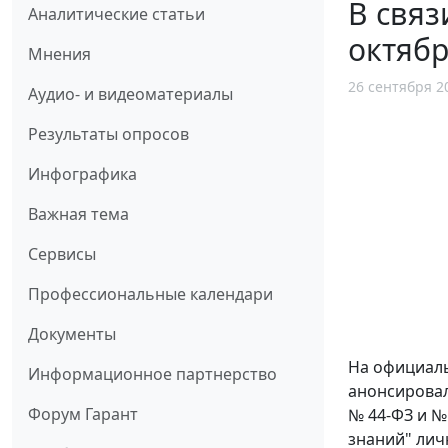
В связ
Аналитические статьи
октяб
Мнения
26 сентября 2
Аудио- и видеоматериалы
Результаты опросов
Инфографика
Важная тема
Сервисы
Профессиональные календари
Документы
На официаль
Информационное партнерство
анонсировал
Форум Гарант
№ 44-ФЗ и №
знаний" лич