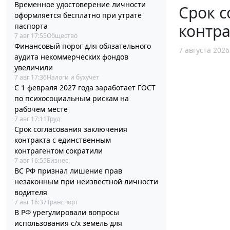
Временное удостоверение личности
Срок с
оформляется бесплатно при утрате
контра
паспорта
7 авг 17:55
Общество
Финансовый порог для обязательного
7 августа 2026
аудита некоммерческих фондов
увеличили
7 авг 17:36
Налоги и бухучет
С 1 февраля 2027 года заработает ГОСТ
по психосоциальным рискам на
рабочем месте
7 авг 17:11
Труд
Срок согласования заключения
контракта с единственным
контрагентом сократили
7 авг 16:55
Бизнес
ВС РФ признал лишение прав
незаконным при неизвестной личности
водителя
7 авг 16:37
Транспорт
В РФ урегулировали вопросы
использования с/х земель для