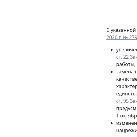
С указанной
2026 г. № 27
увеличе
ст. 22 З
работы, 
замена п
качеств
характе
единств
ст. 95 З
предусм
1 октябр
изменен
нацрежи