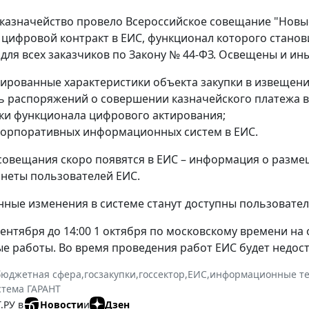
 казначейство провело Всероссийское совещание "Новы
 цифровой контракт в ЕИС, функционал которого станов
для всех заказчиков по Закону № 44-ФЗ. Освещены и ины
рированные характеристики объекта закупки в извещени
ь распоряжений о совершении казначейского платежа в
ки функционала цифрового актирования;
корпоративных информационных систем в ЕИС.
овещания скоро появятся в ЕИС – информация о разме
неты пользователей ЕИС.
ные изменения в системе станут доступны пользователя
0 сентября до 14:00 1 октября по московскому времени н
е работы. Во время проведения работ ЕИС будет недост
бюджетная сфера
,
госзакупки
,
госсектор
,
ЕИС
,
информационные те
стема ГАРАНТ
.РУ в
Новости
и
Дзен