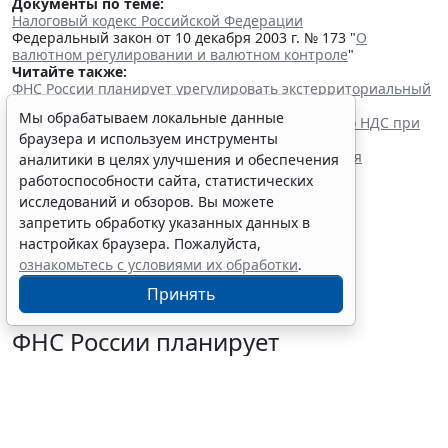
Документы по теме:
Налоговый кодекс Российской Федерации
Федеральный закон от 10 декабря 2003 г. № 173 "
О
валютном регулировании и валютном контроле
"
Читайте также:
ФНС России планирует урегулировать экстерриториальный
порядок рассмотрения жалоб
Мы обрабатываем локальные данные
Список оборудования для применения льготы по НДС при
браузера и используем инструменты
ввозе в Россию расширили
Глава государства утвердил поправки в НК РФ для
аналитики в целях улучшения и обеспечения
стабилизации топливного рынка
работоспособности сайта, статистических
Банк России подготовил проекты для запуска
исследований и обзоров. Вы можете
организованных торгов криптовалютами
запретить обработку указанных данных в
настройках браузера. Пожалуйста,
ознакомьтесь с условиями их обработки
.
Принять
ФНС России планирует
урегулировать
экстерриториальный порядок
рассмотрения жалоб