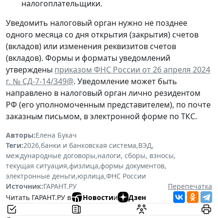
налогоплательщики.
Уведомить налоговый орган нужно не позднее
одного месяца со дня открытия (закрытия) счетов
(вкладов) или изменения реквизитов счетов
(вкладов). Формы и форматы уведомлений
утверждены
приказом ФНС России от 26 апреля 2024
г. № СД-7-14/349@
. Уведомление может быть
направлено в налоговый орган лично резидентом
РФ (его уполномоченным представителем), по почте
заказным письмом, в электронной форме по ТКС.
Авторы:
Елена Букач
Теги:
2026
,
банки и банковская система
,
ВЭД
,
международные договоры
,
налоги, сборы, взносы
,
текущая ситуация
,
физлица
,
формы документов
,
электронные деньги
,
юрлица
,
ФНС России
Источник:
ГАРАНТ.РУ
Перепечатка
Читать ГАРАНТ.РУ в
Новости
и
Дзен