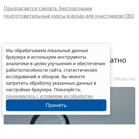
Предлагается сделать бесплатными
подготовительные курсы в вузах для участников СВО
Временное удостоверение
Мы обрабатываем локальные данные
браузера и используем инструменты
личности оформляется бесплатно
аналитики в целях улучшения и обеспечения
при утрате паспорта
работоспособности сайта, статистических
исследований и обзоров. Вы можете
7 августа 2026 17:55
Общество
запретить обработку указанных данных в
настройках браузера. Пожалуйста,
ознакомьтесь с условиями их обработки
.
Принять