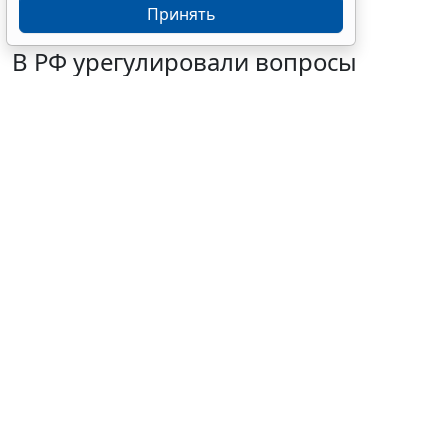
Принять
В РФ урегулировали вопросы
использования с/х земель для
сельского туризма
7 августа 2026 16:18
Общество
© buccaneer / Фотобанк 123RF.com