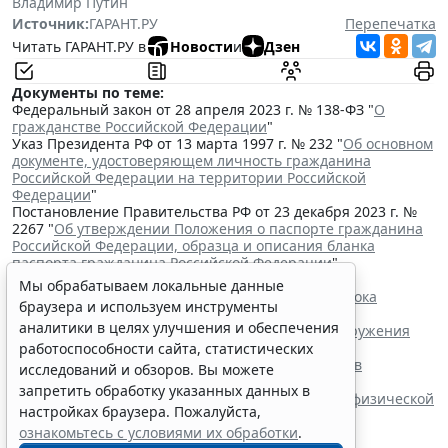
Владимир Путин
Источник:
ГАРАНТ.РУ
Перепечатка
Читать ГАРАНТ.РУ в
Новости
и
Дзен
Документы по теме:
Федеральный закон от 28 апреля 2023 г. № 138-ФЗ "
О
гражданстве Российской Федерации
"
Указ Президента РФ от 13 марта 1997 г. № 232 "
Об основном
документе, удостоверяющем личность гражданина
Российской Федерации на территории Российской
Федерации
"
Постановление Правительства РФ от 23 декабря 2023 г. №
2267 "
Об утверждении Положения о паспорте гражданина
Российской Федерации, образца и описания бланка
паспорта гражданина Российской Федерации
"
Читайте также:
Мы обрабатываем локальные данные
Владимир Путин подписал закон о продлении срока
браузера и используем инструменты
действия "гаражной амнистии"
аналитики в целях улучшения и обеспечения
Минюст России разработал проект о сроке обнаружения
недостатков товара
работоспособности сайта, статистических
Правила формирования наблюдательных советов
исследований и обзоров. Вы можете
автономных учреждений обновили
запретить обработку указанных данных в
В РФ определены коды агрегатного состояния и физической
настройках браузера. Пожалуйста,
формы видов отходов
ознакомьтесь с условиями их обработки
.