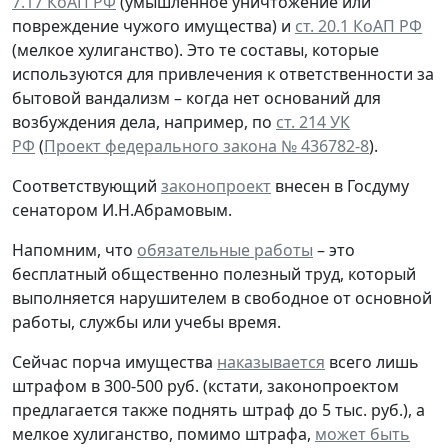
7.17 КоАП РФ
(умышленное уничтожение или
повреждение чужого имущества) и
ст. 20.1 КоАП РФ
(мелкое хулиганство). Это те составы, которые
используются для привлечения к ответственности за
бытовой вандализм – когда нет оснований для
возбуждения дела, например, по
ст. 214 УК
РФ
(
Проект федерального закона № 436782-8
).
Соответствующий
законопроект
внесен в Госдуму
сенатором И.Н.Абрамовым.
Напомним, что
обязательные работы
– это
бесплатный общественно полезный труд, который
выполняется нарушителем в свободное от основной
работы, службы или учебы время.
Сейчас порча имущества
наказывается
всего лишь
штрафом в 300-500 руб. (кстати, законопроектом
предлагается также поднять штраф до 5 тыс. руб.), а
мелкое хулиганство, помимо штрафа,
может быть