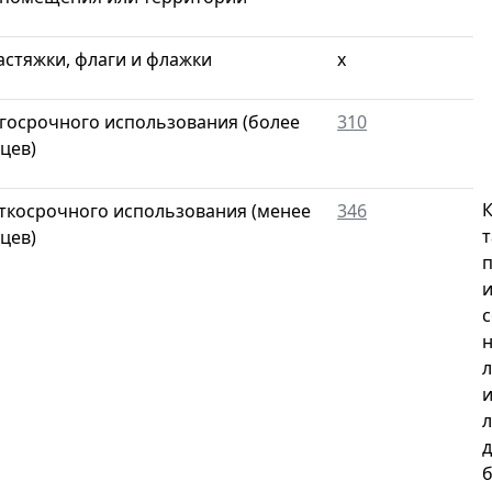
астяжки, флаги и флажки
х
лгосрочного использования (более
310
цев)
К
аткосрочного использования (менее
346
т
цев)
п
и
с
н
л
и
л