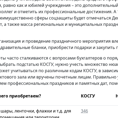
, равно как и юбилей учреждения – это дополнительны
коллег и отметить их профессиональные достижения. А 
еимущественно сферы соцзащиты будет отмечаться День
т, а также масса региональных и муниципальных праздн
ганизация и проведение праздничного мероприятия вле
здравительные бланки, приобрести подарки и закупить 
ты часто сталкиваются с вопросами бухгалтеров о поряд
ыбрать подстатью КОСГУ, нужно учесть множество нюан
ожет учитываться по различным кодам КОСГУ, в зависим
ктового зала или вручены почетным лицам. Правильно у
ем профессиональных праздников и памятных дат, пом
чего приобретаем?
КОСГУ
шары, ленточки, флажки и т.д. для
346
 помещения или территории