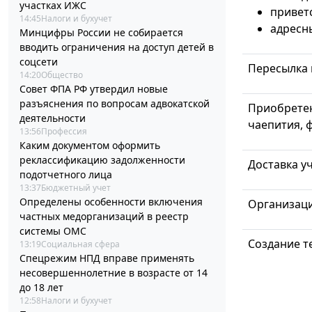
участках ИЖС
привет
14:45
Налоги и бухучет
адресн
Минцифры России не собирается
вводить ограничения на доступ детей в
соцсети
Пересылка 
14:20
Общество
Совет ФПА РФ утвердил новые
разъяснения по вопросам адвокатской
Приобретен
деятельности
чаепития, ф
13:56
Профессия
Каким документом оформить
реклассификацию задолженности
Доставка у
подотчетного лица
13:37
Бюджетный учет
Определены особенности включения
Организаци
частных медорганизаций в реестр
системы ОМС
Создание т
13:19
Социальная сфера
Спецрежим НПД вправе применять
несовершеннолетние в возрасте от 14
до 18 лет
12:58
Налоги и бухучет