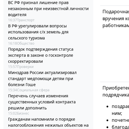
ВС РФ признал лишение прав
незаконным при неизвестной личности
Подарочная
водителя
вручения к
16:37
Транспорт
работникам,
В РФ урегулировали вопросы
использования с/х земель для
сельского туризма
16:18
Общество
Порядок подтверждения статуса
эксперта в законе о госконтроле
скорректировали
15:57
Проверки
Минздрав России актуализировал
стандарт медпомощи детям при
болезни Гоше
Приобретен
15:34
Социальная сфера
подрядчика
Перечень случаев изменения
существенных условий контракта
поздра
решили дополнить
ним;
15:02
Бизнес
Гражданам напомнили о порядке
почетн
налогообложения нежилых объектов на
благод