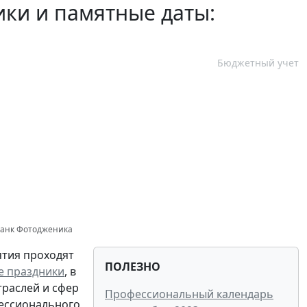
ки и памятные даты:
Бюджетный учет
банк Фотодженика
ятия проходят
ПОЛЕЗНО
е праздники
, в
траслей и сфер
Профессиональный календарь
фессионального