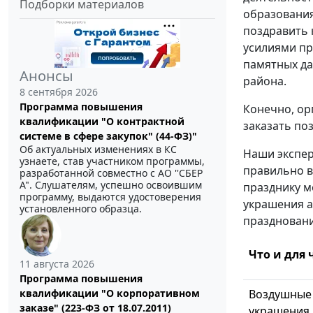
Подборки материалов
образования
поздравить 
усилиями пр
памятных да
Анонсы
района.
8 сентября 2026
Программа повышения
Конечно, ор
квалификации "О контрактной
заказать по
системе в сфере закупок" (44-ФЗ)"
Об актуальных изменениях в КС
Наши экспер
узнаете, став участником программы,
правильно в
разработанной совместно с АО ''СБЕР
А". Слушателям, успешно освоившим
празднику м
программу, выдаются удостоверения
украшения а
установленного образца.
праздновани
Что и для 
11 августа 2026
Программа повышения
Воздушные 
квалификации "О корпоративном
заказе" (223-ФЗ от 18.07.2011)
украшения