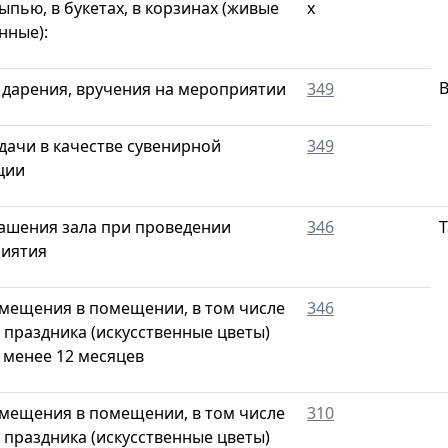
ыпью, в букетах, в корзинах (живые
х
нные):
В
х дарения, вручения на мероприятии
349
дачи в качестве сувенирной
349
ции
рашения зала при проведении
346
Т
иятия
змещения в помещении, в том числе
346
 праздника (искусственные цветы)
 менее 12 месяцев
змещения в помещении, в том числе
310
 праздника (искусственные цветы)