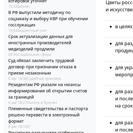
котировок уточнят
Цветы росс
10:32
Бизнес
и искусстве
В РФ выпустили методичку по
соцзаказу и выбору КВР при обучении
госслужащих
в целя
10:04
Бюджетный учет
Срок актуализации данных для
иностранных производителей
для раз
медизделий продлили
продук
09:30
Социальная сфера
Суд обязал заключить трудовой
договор при признании отказа в
для ук
приеме незаконным
меропр
6 авг 18:38
Судебная практика
Резидентам РФ указали на нюансы
информирования об открытии счетов
для ра
за границей
и после
6 авг 18:27
Налоги и бухучет
на срок
Племенные свидетельства и паспорта
решено перевести в электронный
формат
для ра
6 авг 18:16
IT
и после
Россиянам разъяснили особенности