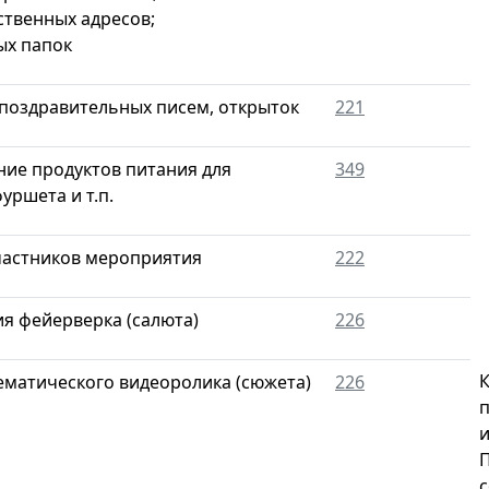
ственных адресов;
ых папок
поздравительных писем, открыток
221
ие продуктов питания для
349
уршета и т.п.
частников мероприятия
222
я фейерверка (салюта)
226
К
ематического видеоролика (сюжета)
226
п
П
с