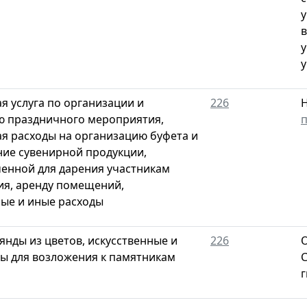
у
в
у
у
я услуга по организации и
226
Н
 праздничного мероприятия,
п
 расходы на организацию буфета и
ие сувенирной продукции,
енной для дарения участникам
я, аренду помещений,
ые и иные расходы
янды из цветов, искусственные и
226
ы для возложения к памятникам
С