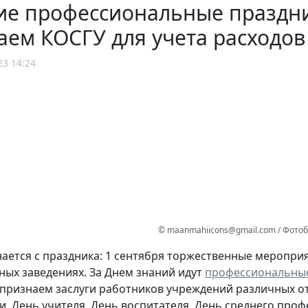
ие профессиональные праздни
ем КОСГУ для учета расходов
23 14:24
© maanmahiicons@gmail.com / Фото
ается с праздника: 1 сентября торжественные меропри
бных заведениях. За Днем знаний идут
профессиональны
признаем заслуги работников учреждений различных о
и. День учителя, День воспитателя, День среднего про