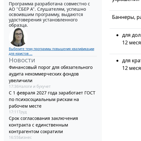
Программа разработана совместно с
АО ''СБЕР А". Слушателям, успешно
освоившим программу, выдаются
Баннеры, р
удостоверения установленного
образца.
для до
12 меся
Выберите тему программы повышения квалификации
для юристов ...
Новости
для кр
Финансовый порог для обязательного
12 меся
аудита некоммерческих фондов
увеличили
17:36
Налоги и бухучет
С 1 февраля 2027 года заработает ГОСТ
по психосоциальным рискам на
рабочем месте
17:11
Труд
Срок согласования заключения
контракта с единственным
контрагентом сократили
16:55
Бизнес