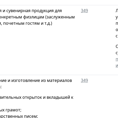
 и сувенирная продукция для
349
Л
онкретным физлицам (заслуженным
у
 почетным гостям и т.д.)
п
о
с
О
с
ие и изготовление из материалов
349
:
вительных открыток и вкладышей к
ых грамот;
арственных писем;