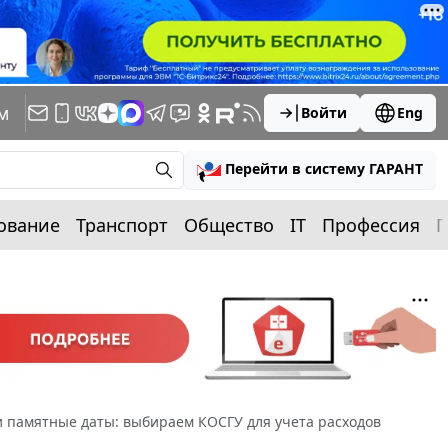
м
Войти
Eng
Перейти в систему ГАРАНТ
ование
Транспорт
Общество
IT
Профессия
П
 памятные даты: выбираем КОСГУ для учета расходов