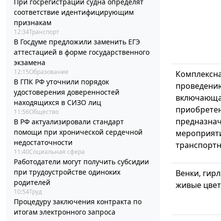
При госрегистрации судна определят
соответствие идентифицирующим
признакам
12:34
Транспорт
В Госдуме предложили заменить ЕГЭ
аттестацией в форме государственного
экзамена
12:15
Образование
Комплексна
В ГПК РФ уточнили порядок
проведению
удостоверения доверенностей
включающая
находящихся в СИЗО лиц
приобретен
11:56
Общество
предназнач
В РФ актуализировали стандарт
помощи при хронической сердечной
мероприяти
недостаточности
транспортн
11:40
Социальная сфера
Работодатели могут получить субсидии
при трудоустройстве одиноких
Венки, гирл
родителей
живые цвет
10:54
Труд
Процедуру заключения контракта по
итогам электронного запроса