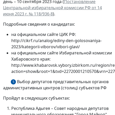
день – 10 сентября 2023 года (
Постановление
Центральной избирательной комиссии РФ от 14
июня 2023 г. № 118/936-8
).
Подробные сведения о кандидатах:
на официальном сайте ЦИК РФ:
http://cikrf.ru/analog/ediny-den-golosovaniya-
2023/kategorii-viborov/vibori-glavi/
на официальном сайте Избирательной комиссии
Хабаровского края:
http://www.khabarovsk.vybory.izbirkom.ru/region/r
action=show&root=1&tvd=22720001210570&vrn=227
Выбор депутатов представительных органов
5
административных центров (столиц) субъектов РФ
Пройдут в следующих субъектах:
Республика Адыгея – Совет народных депутатов
муниципального образования "Город Майкоп"