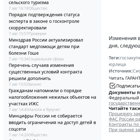
сельского туризма
7 авг 16:18
Общество
Порядок подтверждения статуса
эксперта в законе о госконтроле
скорректировали
7 авг 15:57
Проверки
Изменения 
Минздрав России актуализировал
дня, следую
стандарт медпомощи детям при
болезни Гоше
Теги:
госзакуп
7 авг 15:34
Социальная сфера
юрлица
Перечень случаев изменения
Источник:
Си
существенных условий контракта
Читать ГАРАНТ
решили дополнить
7 авг 15:02
Бизнес
Подписать
Гражданам напомнили о порядке
Документы п
налогообложения нежилых объектов на
Федеральный з
государствен
участках ИЖС
Читайте такж
7 авг 14:45
Налоги и бухучет
Процедуру зак
Минцифры России не собирается
ФАС России ра
вводить ограничения на доступ детей в
Контракты по
соцсети
При оценке з
7 авг 14:20
Общество