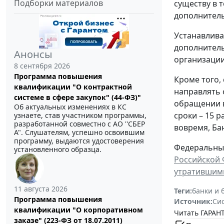
Подборки материалов
существу в 
дополнител
Устанавлива
дополнитель
Анонсы
организации
8 сентября 2026
Программа повышения
Кроме того,
квалификации "О контрактной
направлять 
системе в сфере закупок" (44-ФЗ)"
обращении 
Об актуальных изменениях в КС
сроки – 15 
узнаете, став участником программы,
разработанной совместно с АО ''СБЕР
вовремя, Ба
А". Слушателям, успешно освоившим
программу, выдаются удостоверения
Федеральный 
установленного образца.
Российской 
утратившими
11 августа 2026
Теги:
банки и 
Программа повышения
Источник:
Си
квалификации "О корпоративном
Читать ГАРАНТ
заказе" (223-ФЗ от 18.07.2011)