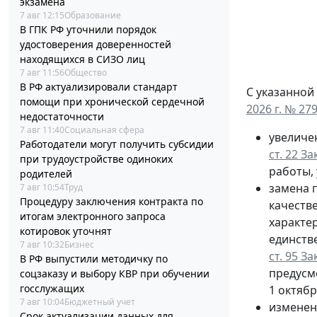
экзамена
7 авг 12:15
Образование
В ГПК РФ уточнили порядок
удостоверения доверенностей
находящихся в СИЗО лиц
7 авг 11:56
Общество
В РФ актуализировали стандарт
С указанной
помощи при хронической сердечной
2026 г. № 27
недостаточности
7 авг 11:40
Социальная сфера
увеличе
Работодатели могут получить субсидии
ст. 22 З
при трудоустройстве одиноких
работы, 
родителей
замена п
7 авг 10:54
Труд
Процедуру заключения контракта по
качеств
итогам электронного запроса
характе
котировок уточнят
единств
7 авг 10:32
Бизнес
ст. 95 З
В РФ выпустили методичку по
предусм
соцзаказу и выбору КВР при обучении
госслужащих
1 октябр
7 авг 10:04
Бюджетный учет
изменен
Срок актуализации данных для