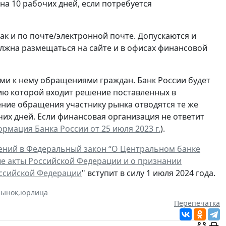
на 10 рабочих дней, если потребуется
ак и по почте/электронной почте. Допускаются и
жна размещаться на сайте и в офисах финансовой
ми к нему обращениями граждан. Банк России будет
ию которой входит решение поставленных в
рение обращения участнику рынка отводятся те же
чих дней. Если финансовая организация не ответит
рмация Банка России от 25 июля 2023 г.
).
ений в Федеральный закон “О Центральном банке
ые акты Российской Федерации и о признании
оссийской Федерации
" вступит в силу 1 июля 2024 года.
рынок
,
юрлица
Перепечатка