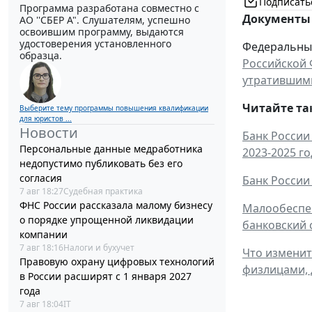
Подписать
Программа разработана совместно с
Документы 
АО ''СБЕР А". Слушателям, успешно
освоившим программу, выдаются
удостоверения установленного
Федеральный 
образца.
Российской 
утратившими
Читайте та
Выберите тему программы повышения квалификации
для юристов ...
Новости
Банк России
Персональные данные медработника
2023-2025 г
недопустимо публиковать без его
согласия
Банк России
7 авг 18:27
Судебная практика
ФНС России рассказала малому бизнесу
Малообеспеч
о порядке упрощенной ликвидации
банковский 
компании
7 авг 18:16
Налоги и бухучет
Что изменит
Правовую охрану цифровых технологий
физлицами,
в России расширят с 1 января 2027
года
7 авг 18:04
IT