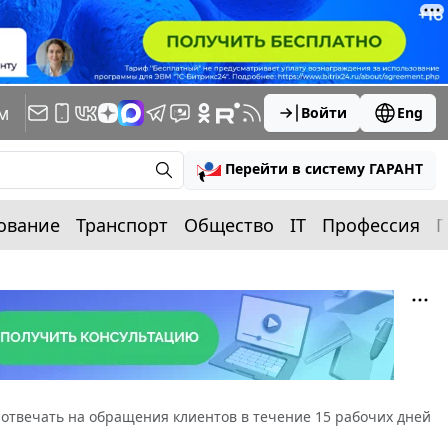
м
Войти
Eng
Перейти в систему ГАРАНТ
ование
Транспорт
Общество
IT
Профессия
П
отвечать на обращения клиентов в течение 15 рабочих дней