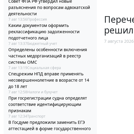
Совет ФПА РФ утвердил новые
разъяснения по вопросам адвокатской
деятельности
Перече
7 авг 13:56
Профессия
Каким документом оформить
решил
реклассификацию задолженности
подотчетного лица
7 августа 2026
7 авг 13:37
Бюджетный учет
Определены особенности включения
частных медорганизаций в реестр
системы ОМС
7 авг 13:19
Социальная сфера
Спецрежим НПД вправе применять
несовершеннолетние в возрасте от 14
до 18 лет
7 авг 12:58
Налоги и бухучет
При госрегистрации судна определят
соответствие идентифицирующим
признакам
7 авг 12:34
Транспорт
В Госдуме предложили заменить ЕГЭ
аттестацией в форме государственного