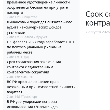
Временное удостоверение личности
оформляется бесплатно при утрате
Срок с
паспорта
7 авг 17:55
Общество
контра
Финансовый порог для обязательного
аудита некоммерческих фондов
7 августа 2026
увеличили
7 авг 17:36
Налоги и бухучет
С 1 февраля 2027 года заработает ГОСТ
по психосоциальным рискам на
рабочем месте
7 авг 17:11
Труд
Срок согласования заключения
контракта с единственным
контрагентом сократили
7 авг 16:55
Бизнес
ВС РФ признал лишение прав
незаконным при неизвестной личности
водителя
7 авг 16:37
Транспорт
В РФ урегулировали вопросы
использования с/х земель для