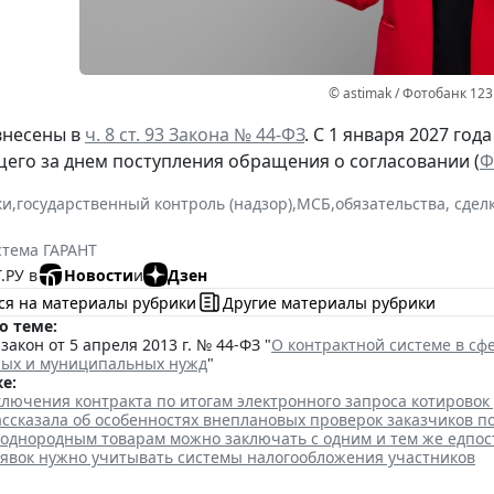
© astimak / Фотобанк 12
внесены в
ч. 8 ст. 93 Закона № 44-ФЗ
. С 1 января 2027 год
щего за днем поступления обращения о согласовании (
Ф
ки
,
государственный контроль (надзор)
,
МСБ
,
обязательства, сдел
стема ГАРАНТ
.РУ в
Новости
и
Дзен
ся на материалы рубрики
Другие материалы рубрики
о теме:
акон от 5 апреля 2013 г. № 44-ФЗ "
О контрактной системе в сфе
ных и муниципальных нужд
"
е:
лючения контракта по итогам электронного запроса котировок
ссказала об особенностях внеплановых проверок заказчиков п
 однородным товарам можно заключать с одним и тем же едпо
аявок нужно учитывать системы налогообложения участников