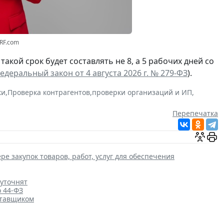
3RF.com
а такой срок будет составлять не 8, а 5 рабочих дней со
едеральный закон от 4 августа 2026 г. № 279-ФЗ
).
ки
,
Проверка контрагентов
,
проверки организаций и ИП
,
Перепечатка
ре закупок товаров, работ, услуг для обеспечения
 уточнят
о 44-ФЗ
ставщиком