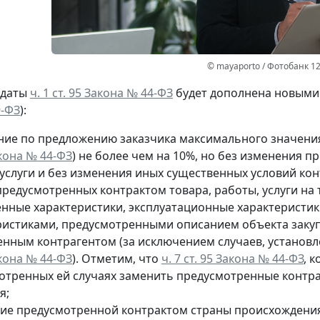
© mayaporto / Фотобанк 1
 даты
ч. 1 ст. 95 Закона № 44-ФЗ
будет дополнена новыми 
9-ФЗ
):
ние по предложению заказчика максимального значения
акона № 44-ФЗ
) не более чем на 10%, но без изменения 
услуги и без изменения иных существенных условий кон
редусмотренных контрактом товара, работы, услуги на т
енные характеристики, эксплуатационные характеристи
ристиками, предусмотренными описанием объекта закуп
енным контрагентом (за исключением случаев, установ
акона № 44-ФЗ
). Отметим, что
ч. 7 ст. 95 Закона № 44-ФЗ
, 
отренных ей случаях заменить предусмотренные контракт
я;
ие предусмотренной контрактом страны происхождения