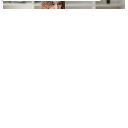
© treeratw/ Фотобанк 123RF.com
Налоговые органы на официальном сайте
информируют бизнес-сообщество о том, что с
введением нового упрощенного регламента
процедура прекращения деятельности организации
занимает 3,5 месяца.
Этой возможностью может воспользоваться
юрлицо-субъект МСП. С введением упрощенного
порядка учредителям больше не нужно