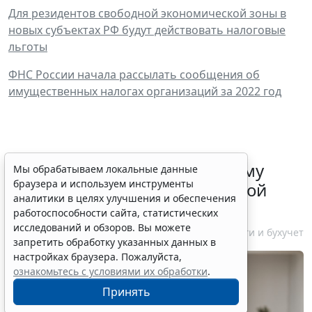
Для резидентов свободной экономической зоны в
новых субъектах РФ будут действовать налоговые
льготы
ФНС России начала рассылать сообщения об
имущественных налогах организаций за 2022 год
ФНС России рассказала малому
Мы обрабатываем локальные данные
браузера и используем инструменты
бизнесу о порядке упрощенной
аналитики в целях улучшения и обеспечения
ликвидации компании
работоспособности сайта, статистических
исследований и обзоров. Вы можете
7 августа 2026 18:16
Налоги и бухучет
запретить обработку указанных данных в
настройках браузера. Пожалуйста,
ознакомьтесь с условиями их обработки
.
Принять