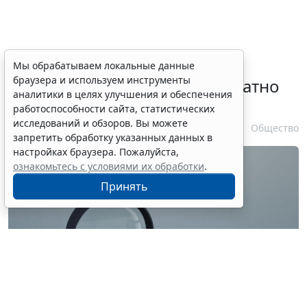
Временное удостоверение
Мы обрабатываем локальные данные
браузера и используем инструменты
личности оформляется бесплатно
аналитики в целях улучшения и обеспечения
при утрате паспорта
работоспособности сайта, статистических
исследований и обзоров. Вы можете
7 августа 2026 17:55
Общество
запретить обработку указанных данных в
настройках браузера. Пожалуйста,
ознакомьтесь с условиями их обработки
.
Принять