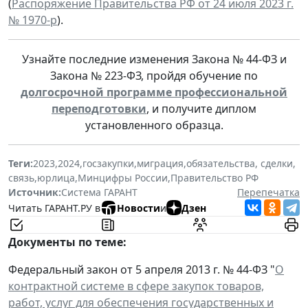
(
Распоряжение Правительства РФ от 24 июля 2023 г.
№ 1970-р
).
Узнайте последние изменения Закона № 44-ФЗ и
Закона № 223-ФЗ, пройдя обучение по
долгосрочной программе профессиональной
переподготовки
, и получите диплом
установленного образца.
Теги:
2023
,
2024
,
госзакупки
,
миграция
,
обязательства, сделки
,
связь
,
юрлица
,
Минцифры России
,
Правительство РФ
Источник:
Система ГАРАНТ
Перепечатка
Читать ГАРАНТ.РУ в
Новости
и
Дзен
Документы по теме:
Федеральный закон от 5 апреля 2013 г. № 44-ФЗ "
О
контрактной системе в сфере закупок товаров,
работ, услуг для обеспечения государственных и