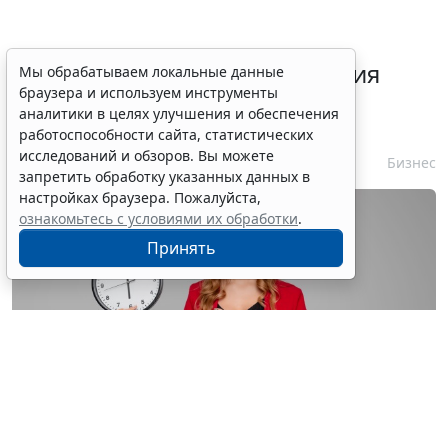
Срок согласования заключения
Мы обрабатываем локальные данные
браузера и используем инструменты
контракта с единственным
аналитики в целях улучшения и обеспечения
контрагентом сократили
работоспособности сайта, статистических
исследований и обзоров. Вы можете
7 августа 2026 16:55
Бизнес
запретить обработку указанных данных в
настройках браузера. Пожалуйста,
ознакомьтесь с условиями их обработки
.
Принять
© astimak / Фотобанк 123RF.com