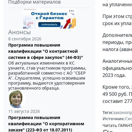
Подборки материалов
на уплаченн
При этом ст
срок их упл
Анонсы
Дополнитель
8 сентября 2026
периоды, пр
Программа повышения
налога (ава
квалификации "О контрактной
системе в сфере закупок" (44-ФЗ)"
Аналогичные
Об актуальных изменениях в КС
официальног
узнаете, став участником программы,
разработанной совместно с АО ''СБЕР
2023 года.
А". Слушателям, успешно освоившим
программу, выдаются удостоверения
Кроме того,
установленного образца.
49 500 руб.
составит 277
11 августа 2026
Теги:
законоп
Программа повышения
Источник:
Си
квалификации "О корпоративном
Читать ГАРАНТ
заказе" (223-ФЗ от 18.07.2011)