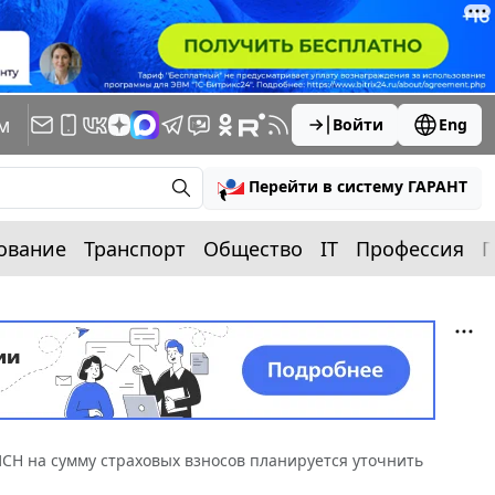
м
Войти
Eng
Перейти в систему ГАРАНТ
ование
Транспорт
Общество
IT
Профессия
П
СН на сумму страховых взносов планируется уточнить