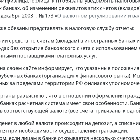
Ф (физлица, юрлица, ИП) обязаны уведомлять налоговые 
 банках, об изменении реквизитов этих счетов (вкладов
 декабря 2003 г. № 173 «
О валютном регулировании и ва
кже обязаны представлять в налоговую службу отчеты:
нии средств по счетам (вкладам) в иностранных банках 
одах без открытия банковского счета с использованием
нными поставщиками платежных услуг.
на своем сайте информирует, что указанные положения
рубежных банках (организациях финансового рынка). Ис
ых за пределами территории РФ филиалах уполномоче
рганы разъясняют, что в отношении оформления гражд
банках расчетная система имеет свои особенности. Банк
в соответствующей валюте (все счета привязаны к одной
денег в любой валюте происходит на депозит, а списание
ся при необходимости осуществления транзакции.
ом, если лицам в банке открывается несколько счетов д