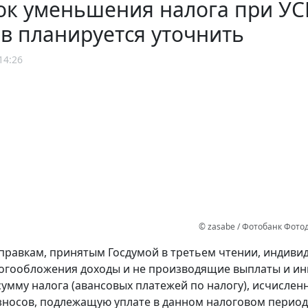
к уменьшения налога при УСН
в планируется уточнить
14:26
© zasabe / Фотобанк Фот
правкам, принятым Госдумой в третьем чтении, индиви
огообложения доходы и не производящие выплаты и ин
умму налога (авансовых платежей по налогу), исчисленн
зносов, подлежащую уплате в данном налоговом период