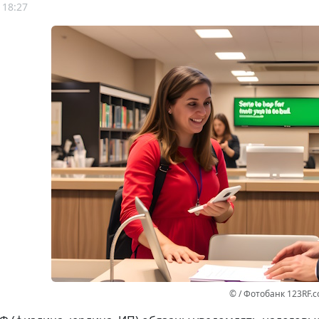
 18:27
© / Фотобанк 123RF.