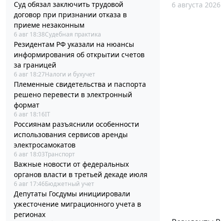
Суд обязал заключить трудовой
6 августа 2026
договор при признании отказа в
приеме незаконным
6 авг 18:38
Судебная практика
Резидентам РФ указали на нюансы
информирования об открытии счетов
за границей
6 авг 18:27
Налоги и бухучет
Племенные свидетельства и паспорта
решено перевести в электронный
формат
6 авг 18:16
IT
Россиянам разъяснили особенности
использования сервисов аренды
электросамокатов
6 авг 18:03
Транспорт
Важные новости от федеральных
органов власти в третьей декаде июля
6 авг 17:46
Бюджетный учет
Депутаты Госдумы инициировали
ужесточение миграционного учета в
регионах