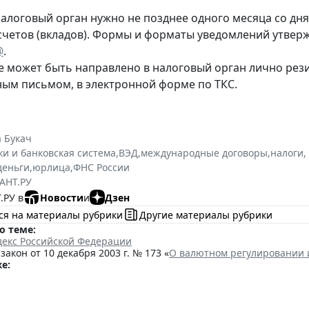
алоговый орган нужно не позднее одного месяца со дня 
счетов (вкладов). Формы и форматы уведомлений утве
@
.
 может быть направлено в налоговый орган лично рез
ным письмом, в электронной форме по ТКС.
 Букач
ки и банковская система
,
ВЭД
,
международные договоры
,
налоги,
деньги
,
юрлица
,
ФНС России
АНТ.РУ
.РУ в
Новости
и
Дзен
ся на материалы рубрики
Другие материалы рубрики
о теме:
декс Российской Федерации
акон от 10 декабря 2003 г. № 173 «
О валютном регулировании 
е: