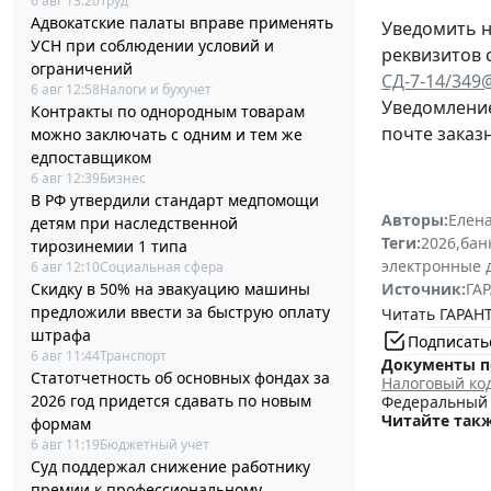
6 авг 13:20
Труд
Адвокатские палаты вправе применять
Уведомить н
УСН при соблюдении условий и
реквизитов 
ограничений
СД-7-14/349
6 авг 12:58
Налоги и бухучет
Уведомление
Контракты по однородным товарам
почте заказ
можно заключать с одним и тем же
едпоставщиком
6 авг 12:39
Бизнес
В РФ утвердили стандарт медпомощи
Авторы:
Елена
детям при наследственной
Теги:
2026
,
бан
тирозинемии 1 типа
электронные 
6 авг 12:10
Социальная сфера
Скидку в 50% на эвакуацию машины
Источник:
ГАР
предложили ввести за быструю оплату
Читать ГАРАНТ
штрафа
Подписать
6 авг 11:44
Транспорт
Документы п
Статотчетность об основных фондах за
Налоговый ко
2026 год придется сдавать по новым
Федеральный з
Читайте такж
формам
6 авг 11:19
Бюджетный учет
Суд поддержал снижение работнику
премии к профессиональному