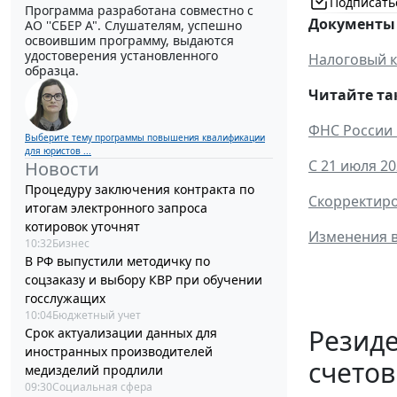
Подписать
Программа разработана совместно с
Документы 
АО ''СБЕР А". Слушателям, успешно
освоившим программу, выдаются
удостоверения установленного
Налоговый к
образца.
Читайте та
ФНС России 
Выберите тему программы повышения квалификации
для юристов ...
С 21 июля 2
Новости
Процедуру заключения контракта по
Скорректиро
итогам электронного запроса
котировок уточнят
Изменения в
10:32
Бизнес
В РФ выпустили методичку по
соцзаказу и выбору КВР при обучении
госслужащих
10:04
Бюджетный учет
Резид
Срок актуализации данных для
иностранных производителей
счетов
медизделий продлили
09:30
Социальная сфера