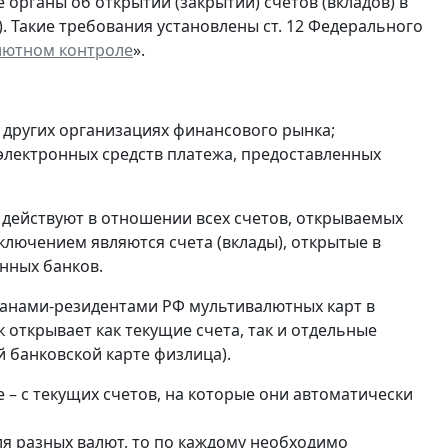
органы об открытии (закрытии) счетов (вкладов) в
). Такие требования установлены ст. 12 Федерального
лютном контроле
».
и других организациях финансового рынка;
 электронных средств платежа, предоставленных
 действуют в отношении всех счетов, открываемых
ключением являются счета (вклады), открытые в
нных банков.
анами-резидентами РФ мультивалютных карт в
 открывает как текущие счета, так и отдельные
 банковской карте физлица).
 – с текущих счетов, на которые они автоматически
ля разных валют, то по каждому необходимо