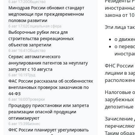
Резиденты Р
6 авг 17:20
Общество
иностранных
Минздрав России обновил стандарт
медпомощи при преждевременном
закона от 10
половом развитии
6 авг 17:02
Социальная сфера
Эти лица та
Выборочные рубки леса для
строительства рекреационных
о движе
объектов запретили
о перев
6 авг 16:41
Общество
иностра
Сервис автоматического
аннулирования патентов за неуплату
ФНС России 
запустят с 10 августа
лицами в за
6 авг 16:19
Труд
расположенн
ФАС России рассказала об особенностях
внеплановых проверок заказчиков по
Налоговые о
44-ФЗ
зарубежных 
6 авг 16:00
Проверки
Процедуру приостановки или запрета
депозитные 
реализации опасной продукции
оптимизируют
Зачисление 
6 авг 15:39
Бизнес
перечисляют
ФНС России планирует урегулировать
Таким образ