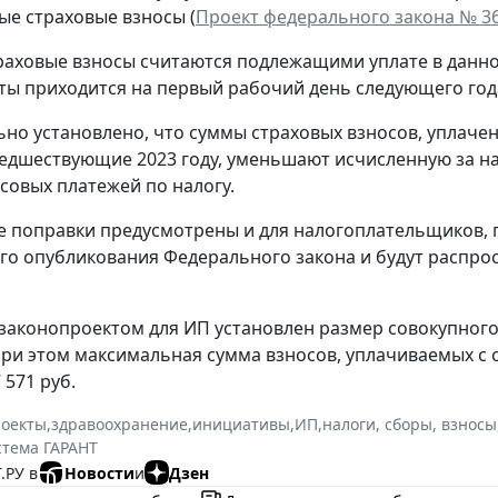
ые страховые взносы (
Проект федерального закона № 3
раховые взносы считаются подлежащими уплате в данном
аты приходится на первый рабочий день следующего год
но установлено, что суммы страховых взносов, уплачен
едшествующие 2023 году, уменьшают исчисленную за нал
нсовых платежей по налогу.
 поправки предусмотрены и для налогоплательщиков, 
о опубликования Федерального закона и будут распрос
 законопроектом для ИП установлен размер совокупного
 При этом максимальная сумма взносов, уплачиваемых с 
 571 руб.
роекты
,
здравоохранение
,
инициативы
,
ИП
,
налоги, сборы, взносы
стема ГАРАНТ
.РУ в
Новости
и
Дзен