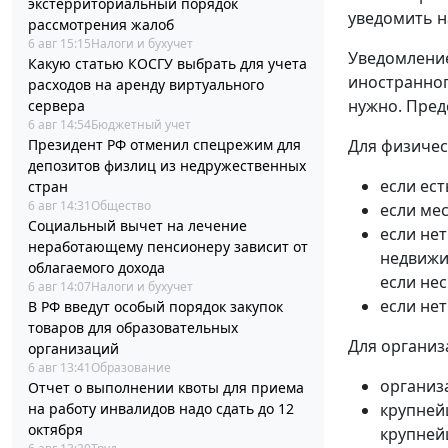
экстерриториальный порядок
уведомить н
рассмотрения жалоб
6 авг 15:15
Налоги и бухучет
Уведомление
Какую статью КОСГУ выбрать для учета
иностранног
расходов на аренду виртуального
нужно. Пред
сервера
6 авг 14:54
Бюджетный учет
Президент РФ отменил спецрежим для
Для физичес
депозитов физлиц из недружественных
если ест
стран
6 авг 14:31
Общество
если мес
Социальный вычет на лечение
если нет
неработающему пенсионеру зависит от
недвижи
облагаемого дохода
если не
6 авг 14:07
Налоги и бухучет
если не
В РФ введут особый порядок закупок
товаров для образовательных
Для организ
организаций
6 авг 13:41
Образование
организ
Отчет о выполнении квоты для приема
на работу инвалидов надо сдать до 12
крупней
октября
крупней