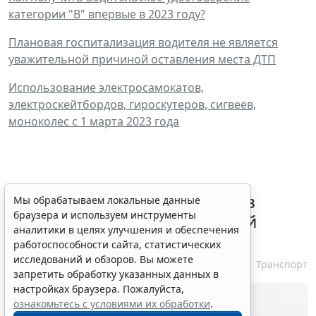
категории "В" впервые в 2023 году?
Плановая госпитализация водителя не является
уважительной причиной оставления места ДТП
Использование электросамокатов,
электроскейтбордов, гироскутеров, сигвеев,
моноколес с 1 марта 2023 года
ВС РФ признал лишение прав
Мы обрабатываем локальные данные
браузера и используем инструменты
незаконным при неизвестной
аналитики в целях улучшения и обеспечения
личности водителя
работоспособности сайта, статистических
исследований и обзоров. Вы можете
7 августа 2026 16:37
Транспорт
запретить обработку указанных данных в
настройках браузера. Пожалуйста,
ознакомьтесь с условиями их обработки
.