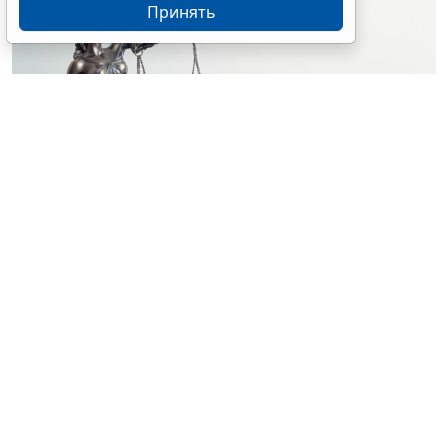
Принять
© simpson33 / Фотобанк 123RF.com
Судебный орган отменил акты и прекратил
производство по делу о лишении водительских прав
за нетрезвую езду. Решения были приняты на
основании отсутствия состава административного
правонарушения (
Постановление Верховного Суда
Российской Федерации от 25 февраля 2026 г. № 67-
АД26-3-К8
).
Водитель Дмитрий Шелухин был признан виновным