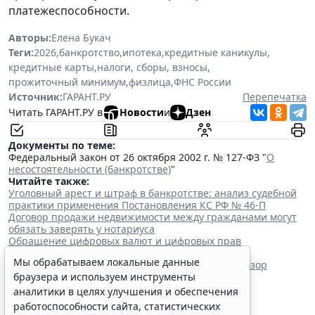
платежеспособности.
Авторы:
Елена Букач
Теги:
2026
,
банкротство
,
ипотека
,
кредитные каникулы
,
кредитные карты
,
налоги, сборы, взносы
,
прожиточный минимум
,
физлица
,
ФНС России
Источник:
ГАРАНТ.РУ
Перепечатка
Читать ГАРАНТ.РУ в
Новости
и
Дзен
Документы по теме:
Федеральный закон от 26 октября 2002 г. № 127-ФЗ "
О
несостоятельности (банкротстве)
"
Читайте также:
Уголовный арест и штраф в банкротстве: анализ судебной
практики применения Постановления КС РФ № 46-П
Договор продажи недвижимости между гражданами могут
обязать заверять у нотариуса
Обращение цифровых валют и цифровых прав
урегулировали отдельным законом
Мы обрабатываем локальные данные
Президиум ВС РФ утвердил второй в этом году обзор
судебной практики
браузера и используем инструменты
аналитики в целях улучшения и обеспечения
работоспособности сайта, статистических