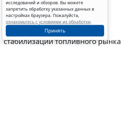
исследований и обзоров. Вы можете
запретить обработку указанных данных в
настройках браузера. Пожалуйста,
ознакомьтесь с условиями их обработки
.
Глава государства утвердил
Принять
поправки в НК РФ для
стабилизации топливного рынка
5 августа 2026 16:54
Налоги и бухучет