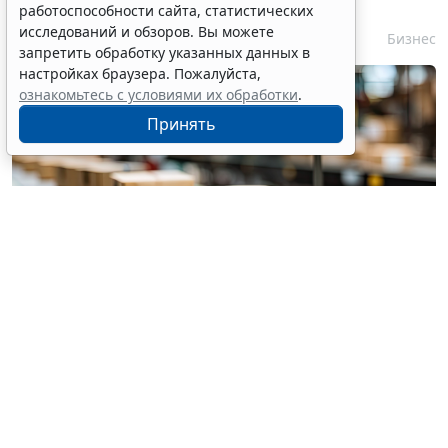
продукции оптимизируют
работоспособности сайта, статистических
исследований и обзоров. Вы можете
6 августа 2026 15:39
Бизнес
запретить обработку указанных данных в
настройках браузера. Пожалуйста,
ознакомьтесь с условиями их обработки
.
Принять
© pannee99 / Фотобанк 123RF.com
Установлен единый порядок приостановки (запрета)
реализации опасной продукции с использованием
госинформсистемы мониторинга за оборотом
товаров (
Федеральный закон от 4 августа 2026 г. №