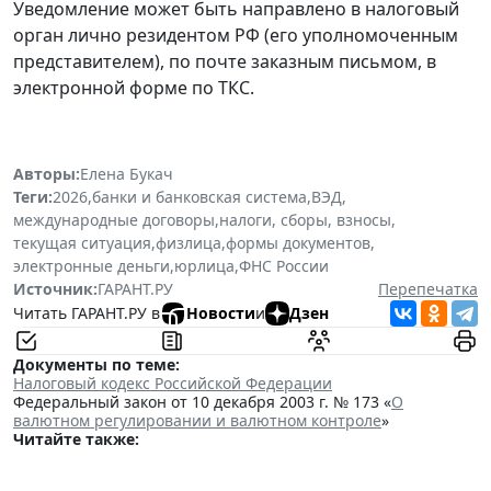
Уведомление может быть направлено в налоговый
орган лично резидентом РФ (его уполномоченным
представителем), по почте заказным письмом, в
электронной форме по ТКС.
Авторы:
Елена Букач
Теги:
2026
,
банки и банковская система
,
ВЭД
,
международные договоры
,
налоги, сборы, взносы
,
текущая ситуация
,
физлица
,
формы документов
,
электронные деньги
,
юрлица
,
ФНС России
Источник:
ГАРАНТ.РУ
Перепечатка
Читать ГАРАНТ.РУ в
Новости
и
Дзен
Документы по теме:
Налоговый кодекс Российской Федерации
Федеральный закон от 10 декабря 2003 г. № 173 «
О
валютном регулировании и валютном контроле
»
Читайте также: