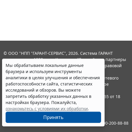
© ООО "НПП "ГАРАНТ-СЕРВИС", 2026. Система ГАРАНТ
выпускается с 1990 года. Компания "Гарант" и ее партнеры
Мы обрабатываем локальные данные
являются участниками Российской ассоциации правовой
браузера и используем инструменты
информации ГАРАНТ.
аналитики в целях улучшения и обеспечения
Портал ГАРАНТ.РУ зарегистрирован в качестве сетевого
работоспособности сайта, статистических
издания Федеральной службой по надзору в сфере
исследований и обзоров. Вы можете
связи,информационных технологий и массовых
запретить обработку указанных данных в
коммуникаций (Роскомнадзором), Эл № ФС77-58365 от 18
настройках браузера. Пожалуйста,
июня 2014 года.
ознакомьтесь с условиями их обработки
.
16+
Принять
Контакты
8-800-200-88-88