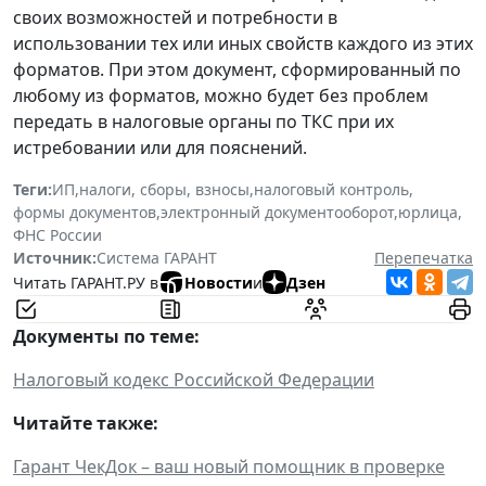
своих возможностей и потребности в
использовании тех или иных свойств каждого из этих
форматов. При этом документ, сформированный по
любому из форматов, можно будет без проблем
передать в налоговые органы по ТКС при их
истребовании или для пояснений.
Теги:
ИП
,
налоги, сборы, взносы
,
налоговый контроль
,
формы документов
,
электронный документооборот
,
юрлица
,
ФНС России
Источник:
Система ГАРАНТ
Перепечатка
Читать ГАРАНТ.РУ в
Новости
и
Дзен
Документы по теме:
Налоговый кодекс Российской Федерации
Читайте также:
Гарант ЧекДок – ваш новый помощник в проверке