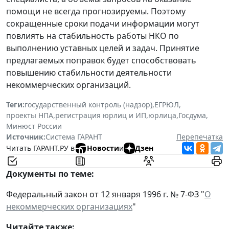
помощи не всегда прогнозируемы. Поэтому
сокращенные сроки подачи информации могут
повлиять на стабильность работы НКО по
выполнению уставных целей и задач. Принятие
предлагаемых поправок будет способствовать
повышению стабильности деятельности
некоммерческих организаций.
Теги:
государственный контроль (надзор)
,
ЕГРЮЛ
,
проекты НПА
,
регистрация юрлиц и ИП
,
юрлица
,
Госдума
,
Минюст России
Источник:
Система ГАРАНТ
Перепечатка
Читать ГАРАНТ.РУ в
Новости
и
Дзен
Документы по теме:
Федеральный закон от 12 января 1996 г. № 7-ФЗ "
О
некоммерческих организациях
"
Читайте также: