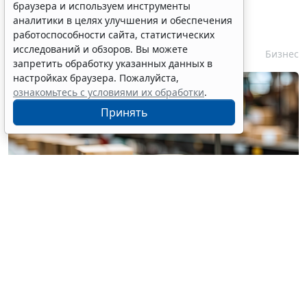
браузера и используем инструменты
запрета реализации опасной
аналитики в целях улучшения и обеспечения
продукции оптимизируют
работоспособности сайта, статистических
исследований и обзоров. Вы можете
6 августа 2026 15:39
Бизнес
запретить обработку указанных данных в
настройках браузера. Пожалуйста,
ознакомьтесь с условиями их обработки
.
Принять
© pannee99 / Фотобанк 123RF.com
Установлен единый порядок приостановки (запрета)
реализации опасной продукции с использованием
госинформсистемы мониторинга за оборотом